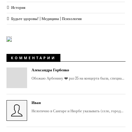
История
Будьте здоровы! | Медицина | Психология
КОММЕНТАРИИ
Александра Горбенко
Обожаю Арбенину ❤️ раз 25 на концерта была, специа...
Иван
Нелогично в Сангаре и Нюрбе указывать (село, город...