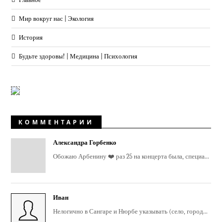
Мир вокруг нас | Экология
История
Будьте здоровы! | Медицина | Психология
КОММЕНТАРИИ
Александра Горбенко
Обожаю Арбенину ❤️ раз 25 на концерта была, специа...
Иван
Нелогично в Сангаре и Нюрбе указывать (село, город...