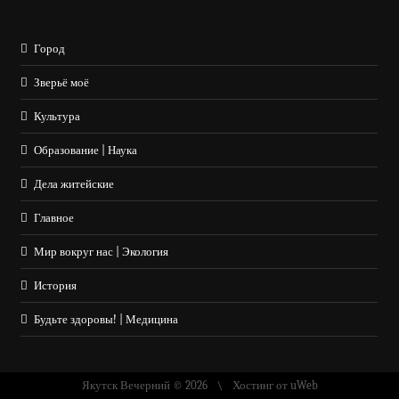
Город
Зверьё моё
Культура
Образование | Наука
Дела житейские
Главное
Мир вокруг нас | Экология
История
Будьте здоровы! | Медицина
Якутск Вечерний © 2026
Хостинг от
uWeb