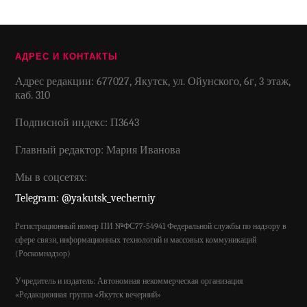
АДРЕС И КОНТАКТЫ
Адрес редакции: 677027, Якутск, ул. Ойунского, 6г, 3 этаж,
каб. 310
Подписной индекс: П3643
Главный редактор: Мария Иванова
Мы в соцсетях:
Telegram: @yakutsk_vecherniy
Регистрационный номер ПИ №ФС77-54941 Федеральной службы по надзору в
сфере связи, информационных технологий и массовых коммуникаций
(Роскомнадзор)
Учредитель и издатель: Автономная некоммерческая организация
«Редакционная группа «Якутск вечерний»