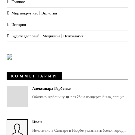
Главное
Мир вокруг нас | Экология
История
Будьте здоровы! | Медицина | Психология
КОММЕНТАРИИ
Александра Горбенко
Обожаю Арбенину ❤️ раз 25 на концерта была, специа...
Иван
Нелогично в Сангаре и Нюрбе указывать (село, город...