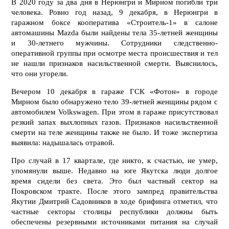
В 2020 году за два дня в Нерюнгри и Мирном погибли три
человека. Ровно год назад, 9 декабря, в Нерюнгри в
гаражном боксе кооператива «Строитель-1» в салоне
автомашины Mazda были найдены тела 35-летней женщины
и 30-летнего мужчины. Сотрудники следственно-
оперативной группы при осмотре места происшествия и тел
не нашли признаков насильственной смерти. Выяснилось,
что они угорели.
Вечером 10 декабря в гараже ГСК «Фотон» в городе
Мирном было обнаружено тело 39-летней женщины рядом с
автомобилем Volkswagen. При этом в гараже присутствовал
резкий запах выхлопных газов. Признаков насильственной
смерти на теле женщины также не было. И тоже экспертиза
выявила: надышалась отравой.
Про случай в 17 квартале, где никто, к счастью, не умер,
упомянули выше. Недавно на юге Якутска люди долгое
время сидели без света. Это был частный сектор на
Покровском тракте. После этого зампред правительства
Якутии Дмитрий Садовников в ходе брифинга отметил, что
частные секторы столицы республики должны быть
обеспечены резервными источниками питания на случай