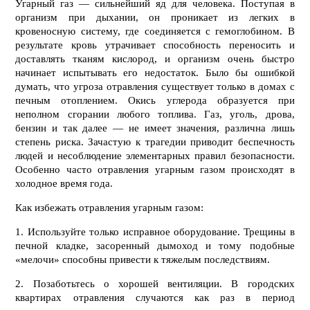
Угарный газ — сильнейший яд для человека. Поступая в
организм при дыхании, он проникает из легких в
кровеносную систему, где соединяется с гемоглобином. В
результате кровь утрачивает способность переносить и
доставлять тканям кислород, и организм очень быстро
начинает испытывать его недостаток. Было бы ошибкой
думать, что угроза отравления существует только в домах с
печным отоплением. Окись углерода образуется при
неполном сгорании любого топлива. Газ, уголь, дрова,
бензин и так далее — не имеет значения, различна лишь
степень риска. Зачастую к трагедии приводит беспечность
людей и несоблюдение элементарных правил безопасности.
Особенно часто отравления угарным газом происходят в
холодное время года.
Как избежать отравления угарным газом:
1. Используйте только исправное оборудование. Трещины в
печной кладке, засоренный дымоход и тому подобные
«мелочи» способны привести к тяжелым последствиям.
2. Позаботьтесь о хорошей вентиляции. В городских
квартирах отравления случаются как раз в период