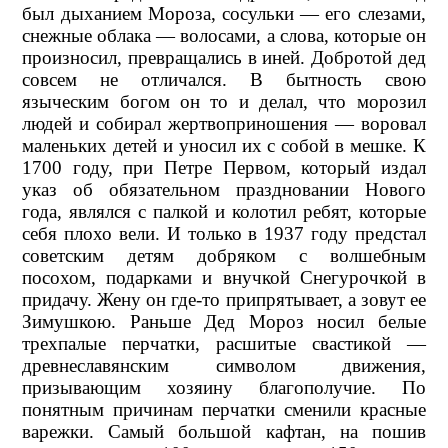
был дыханием Мороза, сосульки — его слезами,
снежные облака — волосами, а слова, которые он
произносил, превращались в иней. Добротой дед
совсем не отличался. В бытность свою
языческим богом он то и делал, что морозил
людей и собирал жертвоприношения — воровал
маленьких детей и уносил их с собой в мешке. К
1700 году, при Петре Первом, который издал
указ об обязательном праздновании Нового
года, являлся с палкой и колотил ребят, которые
себя плохо вели. И только в 1937 году предстал
советским детям добряком с волшебным
посохом, подарками и внучкой Снегурочкой в
придачу. Жену он где-то припрятывает, а зовут ее
Зимушкою. Раньше Дед Мороз носил белые
трехпалые перчатки, расшитые свастикой —
древнеславянским символом движения,
призывающим хозяину благополучие. По
понятным причинам перчатки сменили красные
варежки. Самый большой кафтан, на пошив