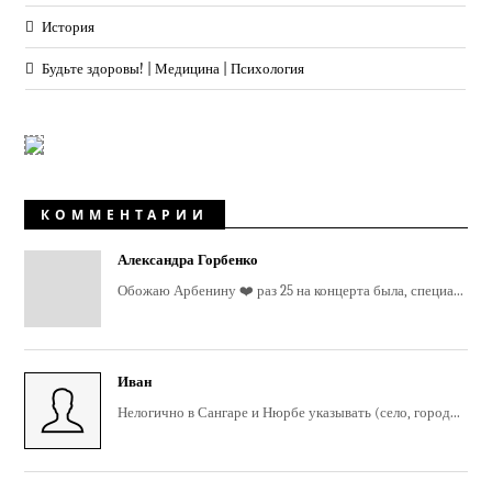
История
Будьте здоровы! | Медицина | Психология
КОММЕНТАРИИ
Александра Горбенко
Обожаю Арбенину ❤️ раз 25 на концерта была, специа...
Иван
Нелогично в Сангаре и Нюрбе указывать (село, город...