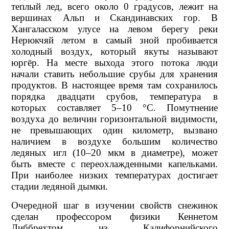
теплый лед, всего около 0 градусов, лежит на
вершинах Альп и Скандинавских гор. В
Хангаласском улусе на левом берегу реки
Нерюкчяй летом в самый зной пробивается
холодный воздух, который якуты называют
юргёр. На месте выхода этого потока люди
начали ставить небольшие срубы для хранения
продуктов. В настоящее время там сохранилось
порядка двадцати срубов, температура в
которых составляет 5–10 °С. Помутнение
воздуха до величин горизонтальной видимости,
не превышающих один километр, вызвано
наличием в воздухе большим количество
ледяных игл (10–20 мкм в диаметре), может
быть вместе с переохлажденными капельками.
При наиболее низких температурах достигает
стадии ледяной дымки.
Очередной шаг в изучении свойств снежинок
сделан профессором физики Кеннетом
Либбрехтом из Калифорнийского