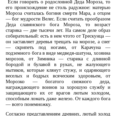
Если говорить о родословной Деда Мороза, то
его происхождение не столь радужное: матерью
Мороза считалась богиня смерти Мара, а отцом
— бог мудрости Велес. Если считать прообразом
Деда славянского бога Мороза, то возраст
старика — две тысячи лет. На самом деле образ
собирательный: есть в нем чтото от Трескунца —
он заставляет деревья трещать на морозе, а снег
— скрипеть под ногами, от Карачуна —
подземного бога в виде медведя-шатуна, хозяина
морозов, от Зимника — старика с длинной
бородой и булавой в руках, не жалующего
нытиков, которые клянут стужу, и одаряющего
веселых и бодрых всяческим здоровьем, от
Морозко — богатого снежного деда,
награждающего воинов за хорошую службу и
защищающего их от врагов лютым холодом,
способным ломать даже железо. От каждого бога
— всего понемножку.
Согласно представлениям древних, лютый холод