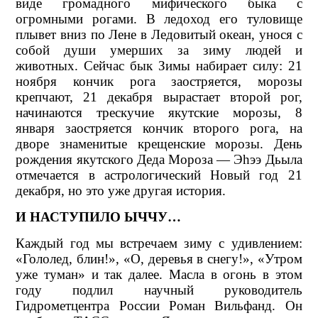
виде громадного мифического быка с
огромными рогами. В ледоход его туловище
плывет вниз по Лене в Ледовитый океан, унося с
собой души умерших за зиму людей и
животных. Сейчас бык Зимы набирает силу: 21
ноября кончик рога заостряется, морозы
крепчают, 21 декабря вырастает второй рог,
начинаются трескучие якутские морозы, 8
января заостряется кончик второго рога, на
дворе знаменитые крещенские морозы. День
рождения якутского Деда Мороза — Эhээ Дьыла
отмечается в астрологический Новый год 21
декабря, но это уже другая история.
И НАСТУПИЛО ЫЧЧУ…
Каждый год мы встречаем зиму с удивлением:
«Гололед, блин!», «О, деревья в снегу!», «Утром
уже туман» и так далее. Масла в огонь в этом
году подлил научный руководитель
Гидрометцентра России Роман Вильфанд. Он