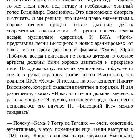
то же: люди поют под гитару и изображают хриплый
голос Владимира Семеновича. Это невозможно смотреть
и слушать. И мы решили, что имеем право знаменитым в
народе песням придать новое дыхание, делать
современные аранжировки. А труппа нашего театра
весьма музыкально одаренная. И ВИА «Кама»
представила песни Высоцкого в новых аранжировках: от
блюза и фолк-рока до рэпа и фьюжна. Худрук Юрий
Любимов всегда приглашал не только актеров, в составе
артисты должны были хорошо двигаться и прекрасно
петь. На одном капустнике из хулиганских побуждений
спели в резко странном стиле песню Высоцкого, так
родился ВИА «Кама». Я позвала на этот концерт Никиту
Высоцкого, который оказался впечатлен и поражен. И дал
разрешение, сказав: «Ирка, эти песни должны звучать в
разных жанрах!» Я думаю, исполнение дедовских песен
понравилось его внучке. На «Высоцкий live» можно
танцевать!
— Почему «Кама»? Театр на Таганке — очень советский,
аутентичный, в этом помещении еще Ленин выступал в
1921 году. Когда в нашем театре служили Высоцкий,