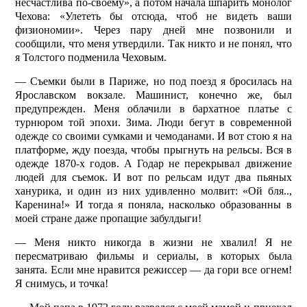
несчастлива по-своему», а потом начала шпарить монолог
Чехова: «Улететь бы отсюда, чтоб не видеть ваши
физиономии». Через пару дней мне позвонили и
сообщили, что меня утвердили. Так никто и не понял, что
я Толстого подменила Чеховым.
— Съемки были в Париже, но под поезд я бросилась на
Ярославском вокзале. Машинист, конечно же, был
предупрежден. Меня облачили в бархатное платье с
турнюром той эпохи. Зима. Люди бегут в современной
одежде со своими сумками и чемоданами. И вот стою я на
платформе, жду поезда, чтобы прыгнуть на рельсы. Вся в
одежде 1870-х годов. А Годар не перекрывал движение
людей для съемок. И вот по рельсам идут два пьяных
ханурика, и один из них удивленно молвит: «Ой бля..,
Каренина!» И тогда я поняла, насколько образованны в
моей стране даже пропащие забулдыги!
— Меня никто никогда в жизни не хвалил! Я не
пересматриваю фильмы и сериалы, в которых была
занята. Если мне нравится режиссер — да гори все огнем!
Я снимусь, и точка!