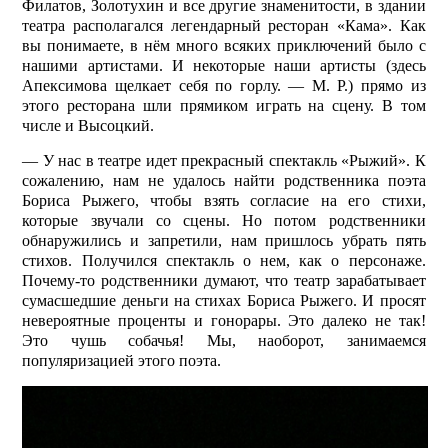
Филатов, Золотухин и все другие знаменитости, в здании
театра располагался легендарный ресторан «Кама». Как
вы понимаете, в нём много всяких приключений было с
нашими артистами. И некоторые наши артисты (здесь
Апексимова щелкает себя по горлу. — М. Р.) прямо из
этого ресторана шли прямиком играть на сцену. В том
числе и Высоцкий.
— У нас в театре идет прекрасный спектакль «Рыжий». К
сожалению, нам не удалось найти родственника поэта
Бориса Рыжего, чтобы взять согласие на его стихи,
которые звучали со сцены. Но потом родственники
обнаружились и запретили, нам пришлось убрать пять
стихов. Получился спектакль о нем, как о персонаже.
Почему-то родственники думают, что театр зарабатывает
сумасшедшие деньги на стихах Бориса Рыжего. И просят
невероятные проценты и гонорары. Это далеко не так!
Это чушь собачья! Мы, наоборот, занимаемся
популяризацией этого поэта.