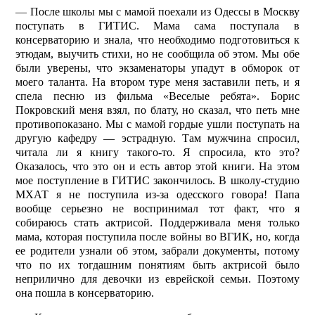
— После школы мы с мамой поехали из Одессы в Москву
поступать в ГИТИС. Мама сама поступала в
консерваторию и знала, что необходимо подготовиться к
этюдам, выучить стихи, но не сообщила об этом. Мы обе
были уверены, что экзаменаторы упадут в обморок от
моего таланта. На втором туре меня заставили петь, и я
спела песню из фильма «Веселые ребята». Борис
Покровский меня взял, по блату, но сказал, что петь мне
противопоказано. Мы с мамой гордые ушли поступать на
другую кафедру — эстрадную. Там мужчина спросил,
читала ли я книгу такого-то. Я спросила, кто это?
Оказалось, что это он и есть автор этой книги. На этом
мое поступление в ГИТИС закончилось. В школу-студию
МХАТ я не поступила из-за одесского говора! Папа
вообще серьезно не воспринимал тот факт, что я
собираюсь стать актрисой. Поддерживала меня только
мама, которая поступила после войны во ВГИК, но, когда
ее родители узнали об этом, забрали документы, потому
что по их тогдашним понятиям быть актрисой было
неприлично для девочки из еврейской семьи. Поэтому
она пошла в консерваторию.