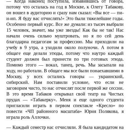
— Когда наконец поступила, избавившись от говора,
потому что осталась на год в Москве, к Олегу Табакову,
он вошел в аудиторию и сразу нам сказал: «Вы все — пи-
и-ип. Я буду вас отчис­лять!» Это были тяжелейшие годы.
Особенно первый курс. Все же думали: из тысяч выбрали
15 человек, значит, мы уже звезды! Как бы не так! Нас
начали очень сильно муштровать, но я по сей день
благодарна педагогам за профессию. Мы приходили на
учебу в 9 утра, а уходили около полуночи. А потом в
общаге еще делали этюды, потому что на­утро каждый
студент должен был принести по три готовых этюда.
Помимо этого — вокал, танец, речь. Мы засыпали на
ходу, но работали. В общаге мы все были понаехавшими в
Москву, у всех остались говоры — украинский,
сибирский. Нам поставили условие, что если не
заговорим чисто, то нас отчислят после первой же сессии.
В это время Табаков открывал свой театр на Чистых
прудах — «Табакерку». Меня и еще одного студента
пригласили играть в первом спектакле «Кресло» по
повести «ЧП районного масштаба» Юрия Полякова, я
играла роль Аллочки.
— Каждый семестр нас отчисляли. Я была кандидатом на