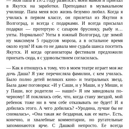
— Мой папа в 1972 году развелся с моей мамой и приехал
в Якутск на заработки. Преподавал в музыкальном
училище. Папа меня всю жизнь безумно любил. Когда я
училась в первом классе, он прилетал из Якутии в
Волгоград, и всегда с подарками. И всегда присылал
подарки — протертую с сахаром бруснику, рыбу и…
унты. Нормально? Унты в южный Волгоград, где зимой
ну максимум 5 градусов мороза, а в остальное время
около нуля? И как-то не давала мне судьба шанса посетить
Якутск. И когда организаторы фестиваля предложили
приехать сюда, я с удовольствием согласилась.
— Как я отношусь к тому, что в моем театре играет моя же
дочь Даша? Я уже перечисляла фамилии, с кем училась.
Было полно детей великих кино- и театральных звезд.
Была даже поговорка: «И у Саши, и у Маши, и у Миши, и
у Паши, все родители — наши!» Я им завидовала по-
черному! И поклялась себе, что, когда стану звездой, мой
ребенок тоже ни в чем себе отказывать не будет! И я
добилась этого. А чего добилась? «Уродина, лучше бы не
снималась», «Она такая же бездарная, как ее мать». Есть,
конечно, и хвалебные комментарии, но ругательные
запоминаются ярче. С Дашкой непросто. Ее всегда