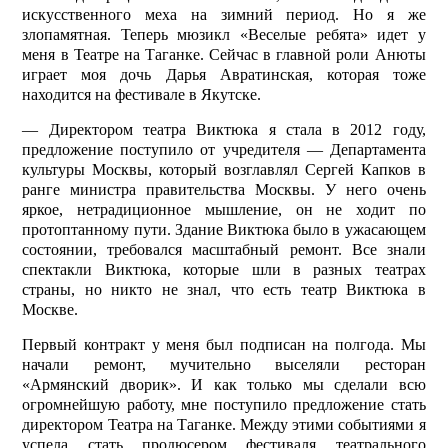
искусственного меха на зимний период. Но я же
злопамятная. Теперь мюзикл «Веселые ребята» идет у
меня в Театре на Таганке. Сейчас в главной роли Анюты
играет моя дочь Дарья Авратинская, которая тоже
находится на фестивале в Якутске.
— Директором театра Виктюка я стала в 2012 году,
предложение поступило от учредителя — Департамента
культуры Москвы, который возглавлял Сергей Капков в
ранге министра правительства Москвы. У него очень
яркое, нетрадиционное мышление, он не ходит по
протоптанному пути. Здание Виктюка было в ужасающем
состоянии, требовался масштабный ремонт. Все знали
спектакли Виктюка, которые шли в разных театрах
страны, но никто не знал, что есть театр Виктюка в
Москве.
Первый контракт у меня был подписан на полгода. Мы
начали ремонт, мучительно выселяли ресторан
«Армянский дворик». И как только мы сделали всю
огромнейшую работу, мне поступило предложение стать
директором Театра на Таганке. Между этими событиями я
успела стать продюсером фестиваля театрального