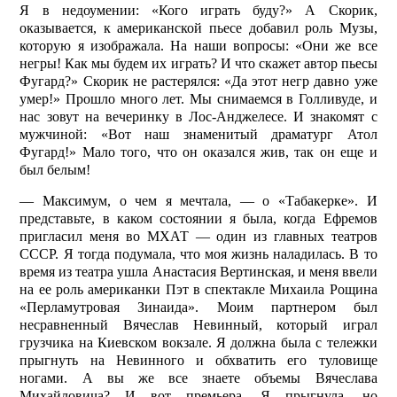
Я в недоумении: «Кого играть буду?» А Скорик,
оказывается, к американской пьесе добавил роль Музы,
которую я изображала. На наши вопросы: «Они же все
негры! Как мы будем их играть? И что скажет автор пьесы
Фугард?» Скорик не растерялся: «Да этот негр давно уже
умер!» Прошло много лет. Мы снимаемся в Голливуде, и
нас зовут на вечеринку в Лос-Анджелесе. И знакомят с
мужчиной: «Вот наш знаменитый драматург Атол
Фугард!» Мало того, что он оказался жив, так он еще и
был белым!
— Максимум, о чем я мечтала, — о «Табакерке». И
представьте, в каком состоянии я была, когда Ефремов
пригласил меня во МХАТ — один из главных театров
СССР. Я тогда подумала, что моя жизнь наладилась. В то
время из театра ушла Анастасия Вертинская, и меня ввели
на ее роль американки Пэт в спектакле Михаила Рощина
«Перламутровая Зинаида». Моим партнером был
несравненный Вяче­слав Невинный, который играл
грузчика на Киевском вокзале. Я должна была с тележки
прыгнуть на Невинного и обхватить его туловище
ногами. А вы же все знаете объемы Вячеслава
Михайловича? И вот премьера. Я прыгнула, но