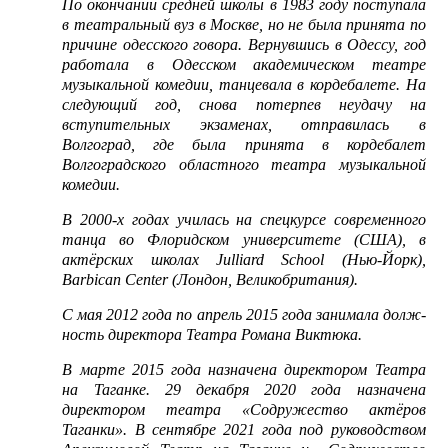
По окончании средней школы в 1983 году поступала
в театральный вуз в Москве, но не была принята по
причине одесского говора. Вернувшись в Одессу, год
работала в Одесском академическом театре
музыкальной комедии, танцевала в кордебалете. На
следующий год, снова потерпев неудачу на
вступительных экзаменах, отправилась в
Волгоград, где была принята в кордебалет
Волгоградского областного театра музыкальной
комедии.
В 2000-х годах училась на спецкурсе современного
танца во Флоридском университете (США), в
актёрских школах Julliard School (Нью-Йорк),
Barbican Center (Лондон, Великобритания).
С мая 2012 года по апрель 2015 года занимала долж­
ность директора Театра Романа Виктюка.
В марте 2015 года назначена директором Театра
на Таганке. 29 декабря 2020 года назначена
директором театра «Содружество актёров
Таганки». В сентябре 2021 года под руководством