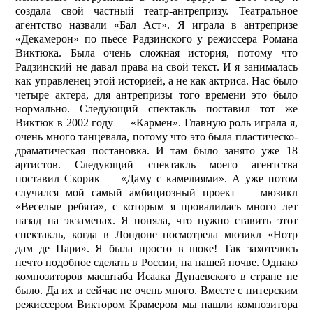
создала свой частный театр-антрепризу. Театральное
агентство назвали «Бал Аст». Я играла в антрепризе
«Декамерон» по пьесе Радзинского у режиссера Романа
Виктюка. Была очень сложная история, потому что
Радзинский не давал права на свой текст. И я занималась
как управленец этой историей, а не как актриса. Нас было
четыре актера, для антрепризы того времени это было
нормально. Следующий спектакль поставил тот же
Виктюк в 2002 году — «Кармен». Главную роль играла я,
очень много танцевала, потому что это была пластическо-
драматическая постановка. И там было занято уже 18
артистов. Следующий спектакль моего агентства
поставил Скорик — «Даму с камелиями». А уже потом
случился мой самый амбициозный проект — мюзикл
«Веселые ребята», с которым я провалилась много лет
назад на экзаменах. Я поняла, что нужно ставить этот
спектакль, когда в Лондоне посмотрела мюзикл «Нотр
дам де Пари». Я была просто в шоке! Так захотелось
нечто подобное сделать в России, на нашей почве. Однако
композиторов масштаба Исаака Дунаевского в стране не
было. Да их и сейчас не очень много. Вместе с питерским
режиссером Виктором Крамером мы нашли композитора