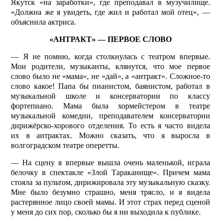
Якутск «на заработки», где преподавал в музучилище.
«Должна же я увидеть, где жил и работал мой отец», —
объяснила актриса.
«АНТРАКТ» — ПЕРВОЕ СЛОВО
— Я не помню, когда столкнулась с театром впервые.
Мои родители, музыканты, клянутся, что мое первое
слово было не «мама», не «дай», а «антракт». Сложное-то
слово какое! Папа бы пианистом, баянистом, работал в
музыкальной школе и консерватории по классу
фортепиано. Мама была хормейстером в театре
музыкальной комедии, преподавателем консерватории
дирижёрско-хорового отделения. То есть я часто видела
их в антрактах. Можно сказать, что я выросла в
волгоградском театре оперетты.
— На сцену я впервые вышла очень маленькой, играла
белочку в спектакле «Злой Тараканище». Причем мама
стояла за пультом, дирижировала эту музыкальную сказку.
Мне было безумно страшно, меня тряс­ло, и я видела
растерянное лицо своей мамы. И этот страх перед сценой
у меня до сих пор, сколько бы я ни выходила к публике.