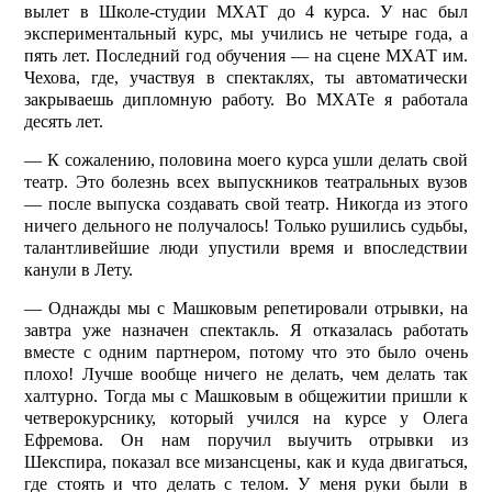
вылет в Школе-студии МХАТ до 4 курса. У нас был
экспериментальный курс, мы учились не четыре года, а
пять лет. Последний год обучения — на сцене МХАТ им.
Чехова, где, участвуя в спектаклях, ты автоматически
закрываешь дипломную работу. Во МХАТе я работала
десять лет.
— К сожалению, половина моего курса ушли делать свой
театр. Это болезнь всех выпускников театральных вузов
— после выпуска создавать свой театр. Никогда из этого
ничего дельного не получалось! Только рушились судьбы,
талантливейшие люди упустили время и впоследствии
канули в Лету.
— Однажды мы с Машковым репетировали отрывки, на
завтра уже назначен спектакль. Я отказалась работать
вместе с одним партнером, потому что это было очень
плохо! Лучше вообще ничего не делать, чем делать так
халтурно. Тогда мы с Машковым в общежитии пришли к
четверокурснику, который учился на курсе у Олега
Ефремова. Он нам поручил выучить отрывки из
Шекспира, показал все мизансцены, как и куда двигаться,
где стоять и что делать с телом. У меня руки были в