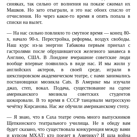
синяках, так сильно от волнения на показе сжимал их
Машков. Но зато отыграли, и это нас обоих спас­ло от
отчисления. Но через какое-то время я опять попала в
списки на вылет.
— На нас сильно повлияло то смутное время — конец 80-
х, начало 90-х. Перестройка, реформы, воздух свободы.
Наш курс из-за энергии Табакова первым приехал с
гастролями после обрушившегося железного занавеса в
Англию, США. В Лондоне вчерашние советские люди
вообще впервые появились в виде нас. И мы жили у
английских актеров, в своей среде, играли в
шекспировском академическом театре, с нами занимались
постановщики мюзикла Cats. В Америке мы изучали
джаз, степ, вокал. Подача, существование на сцене
американского мюзикла советских студентов
шокировали. В то время в СССР танцевали матросскую
чечётку Кирсанова. Нас же обучили американскому степу.
— Я знаю, что в Саха театре очень много выпускников
Щепкинского театрального училища. Не в обиду вам
будет сказано, что существовала конкуренция между вами
и курсом МХАТ: кто поедет в Америку? И шла война