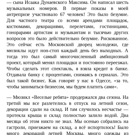
— сына Исаака Дунаевского Максима. Он написал шесть
музыкальных номеров. В первые показы в моей
антрепризе участвовало 67 человек! Это было безумие.
Для частного театра со всеми арендами площадок,
костюмами, декорациями, перелетами, гостиницами,
гонорарами артистам и музыкантам и тысячью других
вопросов это было действительно безумие. Рискованное.
Это сейчас есть Мос­ковский дворец молодежи, где
мюзиклы идут нон-стоп каждый день без выходных. А
тогда это был самый многочисленный амбициозный
проект, который менял площадки и постоянно переезжал.
Чтобы сделать этот спектакль, я взяла кредит в банке.
Отдавала банку с процентами, снимаясь в сериалах. Это
был такой бизнес. Как говорят у нас в Одессе, «за то,
чтобы заниматься бизнесом, мы будем платить сами».
— Мюзикл «Веселые ребята» продержался два сезона. На
третий мы все разлетелись в отпуск на летний сезон,
декорации сдали на склад. И там случилось несчастье —
протекла крыша и склад полностью залило водой. Два
месяца об этом никто не знал. Мы осенью собрались на
гастроли, приезжаем на склад, а всё испортилось! Было
много декораций летней Москвы, много одежды из