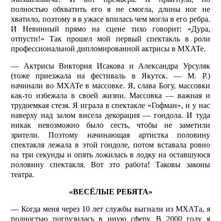
полностью обхватить его я не смогла, длины ног не
хватило, поэтому я в ужасе впилась чем могла в его ребра.
И Невинный прямо на сцене тихо говорит: «Дура,
отпусти!» Так прошел мой первый спектакль в роли
профессиональной дипломированной актрисы в МХАТе.
— Актрисы Виктория Исакова и Александра Урсуляк
(тоже приезжала на фестиваль в Якутск. — М. Р.)
начинали во МХАТе в массовке. Я, слава Богу, массовки
как-то избежала в своей жизни. Массовка — важная и
трудоемкая стезя. Я играла в спектакле «Гофман», и у нас
наверху над залом висела декорация — гондола. И туда
никак невозможно было сесть, чтобы не заметили
зрители. Поэтому начинающая артистка половину
спектакля лежала в этой гондоле, потом вставала ровно
на три секунды и опять ложилась в лодку на оставшуюся
половину спектакля. Вот это работа! Таковы законы
театра.
«ВЕСЁЛЫЕ РЕБЯТА»
— Когда меня через 10 лет службы выгнали из МХАТа, я
полностью погрузилась в иную сферу. В 2000 году я