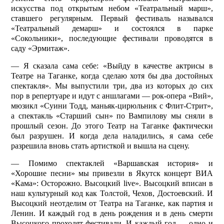
искусства под открытым небом «Театральный марш»,
ставшего регулярным. Первый фестиваль назывался
«Театральный демарш» и состоялся в парке
«Сокольники», последующие фестивали проводятся в
саду «Эрмитаж».
— Я сказала сама себе: «Выйду в качестве актрисы в
Театре на Таганке, когда сделаю хотя бы два достойных
спектакля». Мы выпустили три, два из которых до сих
пор в репертуаре и идут с аншлагами — рок-опера «Вий»,
мюзикл «Суини Тодд, маньяк-цирюльник с Флит-Стрит»,
а спектакль «Старший сын» по Вампилову мы сняли в
прошлый сезон. До этого Театр на Таганке фактически
был разрушен. И когда дела наладились, я сама себе
разрешила вновь стать артисткой и вышла на сцену.
— Помимо спектаклей «Варшавская история» и
«Хорошие песни» мы привезли в Якутск концерт ВИА
«Кама»: Осторожно. Высоцкий live». Высоцкий вписан в
наш культурный код как Толстой, Чехов, Достоевский. И
Высоцкий неотделим от Театра на Таганке, как партия и
Ленин. И каждый год в день рождения и в день смерти
Высоцкого проходят фестивали. И каждый год — одно и