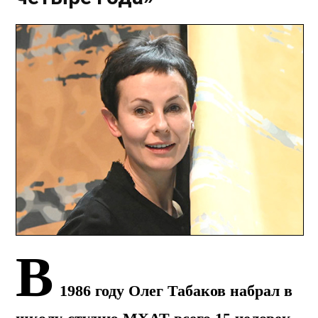
В
1986 году Олег Табаков набрал в