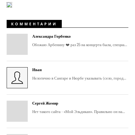
КОММЕНТАРИИ
Александра Горбенко
Обожаю Арбенину ❤️ раз 25 на концерта была, специа...
Иван
Нелогично в Сангаре и Нюрбе указывать (село, город...
Сергей Жомир
Нет такого сайта - «Мой Эльдикан». Правильно он на...