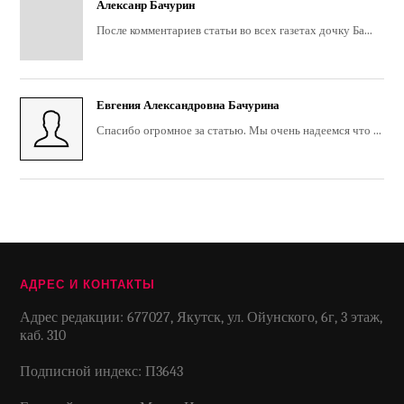
Алексанр Бачурин
После комментариев статьи во всех газетах дочку Ба...
Евгения Александровна Бачурина
Спасибо огромное за статью. Мы очень надеемся что ...
АДРЕС И КОНТАКТЫ
Адрес редакции: 677027, Якутск, ул. Ойунского, 6г, 3 этаж,
каб. 310
Подписной индекс: П3643