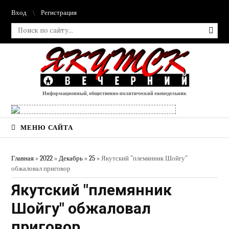
Вход
Регистрация
Информационный, общественно-политический еженедельник
МЕНЮ САЙТА
Главная
»
2022
»
Декабрь
»
25
» Якутский "племянник Шойгу"
обжаловал приговор
Якутский "племянник
Шойгу" обжаловал
приговор