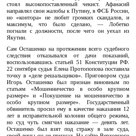
стоял высокопоставленный чекист. Афанасий
направлял свои жалобы к Путину, в ФСБ России,
но «контора» не любит громких скандалов, и
максимум, что было сделано, — Лобетко
погнали с должности, после чего он уехал из
Якутии.
Сам Осташенко на протяжении всего судебного
следствия отказывался от дачи показаний,
воспользовавшись статьей 51 Конституции РФ.
22 сентября судья Елена Протопопова поставила
точку в «деле решальщиков». Приговором суда
Игорь Осташенко был признан виновным по
статьям «Мошенничество в особо крупном
размере» и «Покушение на мошенничество в
особо крупном размере». Государственный
обвинитель просил ему в качестве наказания 12
лет в исправительной колонии общего режима,
но суд чуть смягчил наказание — девять лет.
Осташенко был взят под стражу в зале суда,
своей вины он не признал. На сайте Верховного