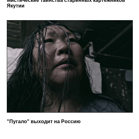
Мистические таинства старинных картежников
Якутии
"Пугало" выходит на Россию