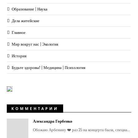
Образование | Наука
Дела житейские
Главное
Мир вокруг нас | Экология
История
Будьте здоровы! | Медицина | Психология
КОММЕНТАРИИ
Александра Горбенко
Обожаю Арбенину ❤️ раз 25 на концерта была, специа...