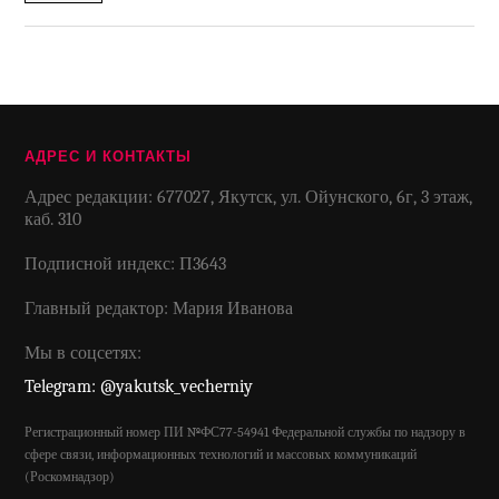
АДРЕС И КОНТАКТЫ
Адрес редакции: 677027, Якутск, ул. Ойунского, 6г, 3 этаж,
каб. 310
Подписной индекс: П3643
Главный редактор: Мария Иванова
Мы в соцсетях:
Telegram: @yakutsk_vecherniy
Регистрационный номер ПИ №ФС77-54941 Федеральной службы по надзору в
сфере связи, информационных технологий и массовых коммуникаций
(Роскомнадзор)