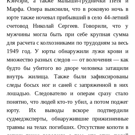
Кэнчэри, а также малыши-груднички Петя и
Марфа. Опера выяснили, что в роковую ночь в
юрте также ночевал прибывший в село 44-летний
счетовод Николай Сергеев. Говорили, что у
мужчины могла быть при себе крупная сумма
для расчета с колхозниками по трудодням за весь
1949 год. У юрты обнаружили лужи крови и
множество разных следов — от волочения — как
будто бы убитого во дворе человека затащили
внутрь жилища. Также были зафиксированы
следы босых ног и саней с запряженной в них
лошадью. Следователю и операм сразу стало
понятно, что людей кто-то убил, а потом поджег
юрту. Их выводы вскоре подтвердили
судмедэксперты, обнаружившие прижизненные
травмы на телах погибших. Отсутствие копоти в