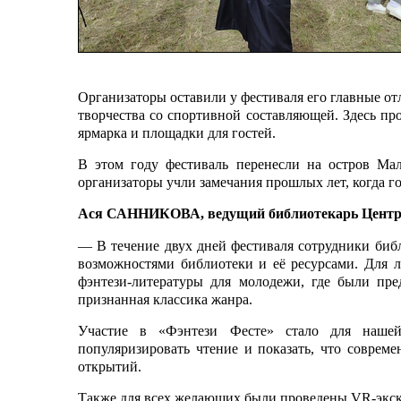
Организаторы оставили у фестиваля его главные о
творчества со спортивной составляющей. Здесь про
ярмарка и площадки для гостей.
В этом году фестиваль перенесли на остров Ма
организаторы учли замечания прошлых лет, когда го
Ася САННИКОВА, ведущий библиотекарь Централь
— В течение двух дней фестиваля сотрудники биб
возможностями библиотеки и её ресурсами. Для 
фэнтези-литературы для молодежи, где были пре
признанная классика жанра.
Участие в «Фэнтези Фесте» стало для нашей
популяризировать чтение и показать, что соврем
открытий.
Также для всех желающих были проведены VR-экск