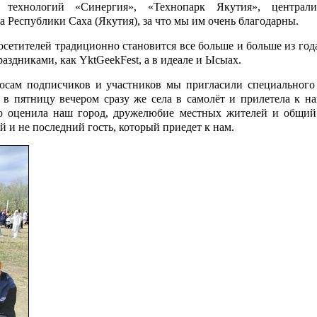
 технологий «Синергия», «Технопарк Якутия», централи
 Рес­публики Саха (Якутия), за что мы им очень благодарны.
осетителей традиционно становится все больше и больше из года
здниками, как YktGeekFest, а в идеале и Ысыах.
росам подписчиков и участников мы пригласили специального 
в пятницу вечером сразу же села в самолёт и прилетела к на
око оценила наш город, дружелюбие местных жителей и общий
й и не последний гость, который приедет к нам.