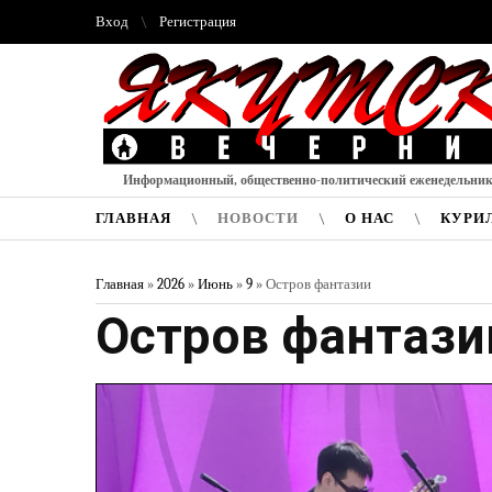
Вход
Регистрация
Информационный, общественно-политический еженедельни
ГЛАВНАЯ
НОВОСТИ
О НАС
КУРИ
Главная
»
2026
»
Июнь
»
9
» Остров фантазии
Остров фантази