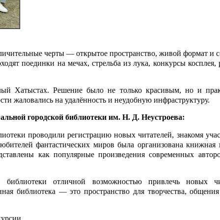
тличительные черты — открытое пространство, живой формат и 
ходят поединки на мечах, стрельба из лука, конкурсы косплея,
лый Хатыс­тах. Решение было не только красивым, но и пра
сти жаловались на удалённость и не­удобную инфраструктуру.
ной городской библиотеки им. Н. Д. Неустроева:
лиотеки проводили регистрацию новых читателей, знакомя учас
любителей фантастических миров была организована книжная 
дставлены как популярные произведения современных авторо
 биб­лиотеки отличной возможностью привлечь новых чи
енная библиотека — это пространство для творчества, общения
урсии.