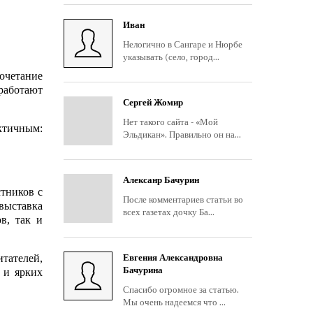
Иван
Нелогично в Сангаре и Нюрбе
указывать (село, город...
сочетание
 работают
Сергей Жомир
Нет такого сайта - «Мой
ктичным:
Эльдикан». Правильно он на...
Алексанр Бачурин
тников с
После комментариев статьи во
выставка
всех газетах дочку Ба...
в, так и
тателей,
Евгения Александровна
Бачурина
 и ярких
Спасибо огромное за статью.
Мы очень надеемся что ...