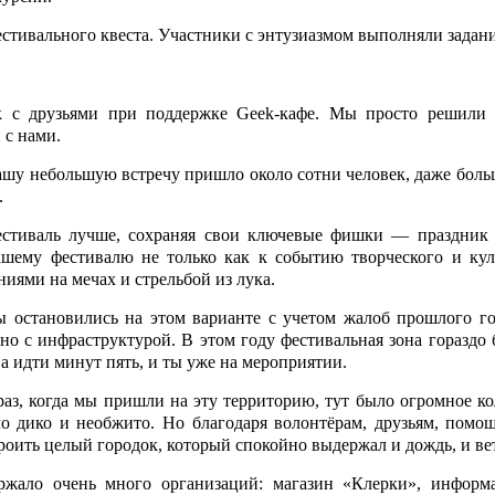
естивального квеста. Участники с энтузиазмом выполняли задани
к с друзьями при поддерж­ке Geek-кафе. Мы просто решили 
 с нами.
нашу небольшую встречу пришло около сотни человек, даже боль
.
естиваль лучше, сохраняя свои ключевые фишки — праздник 
ашему фестивалю не только как к событию творческого и кул
ниями на мечах и стрельбой из лука.
 остановились на этом варианте с учетом жалоб прошлого го
бно с инфраструктурой. В этом году фестивальная зона горазд
а идти минут пять, и ты уже на мероприятии.
аз, когда мы пришли на эту территорию, тут было огромное ко
ело дико и необжито. Но благодаря волонтёрам, друзьям, помо
роить целый городок, который спокойно выдержал и дождь, и ве
ржало очень много организаций: магазин «Клерки», информ