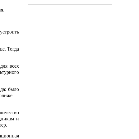
я.
устроить
ше. Тогда
для всех
ьтурного
да: было
о ближе —
личество
щникам и
тер.
ационная