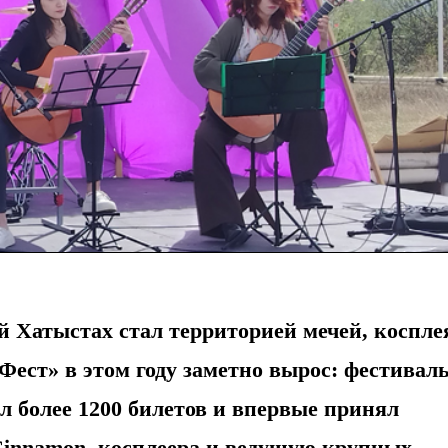
й Хатыстах стал территорией мечей, коспле
Фест» в этом году заметно вырос: фестивал
л более 1200 билетов и впервые принял
Cinnamon, косплеера и ведущую крупных