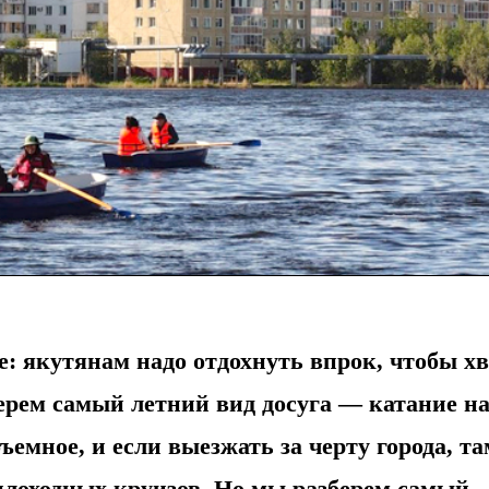
е: якутянам надо отдохнуть впрок, чтобы х
берем самый летний вид досуга — катание н
ъемное, и если выезжать за черту города, та
еплоходных круизов. Но мы разберем самый