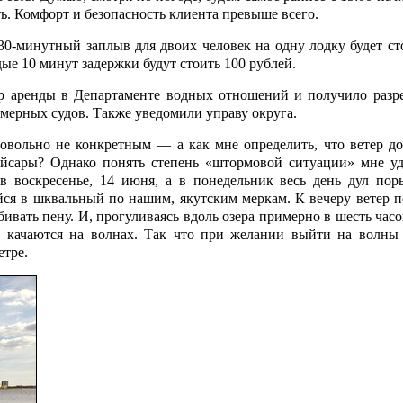
ь. Комфорт и безопасность клиента превыше всего.
30-минутный заплыв для двоих человек на одну лодку будет ст
ые 10 минут задержки будут стоить 100 рублей.
ор аренды в Департаменте водных отношений и получило разр
ерных судов. Также уведомили управу округа.
довольно не конкретным — а как мне определить, что ветер до
айсары? Однако понять степень «штормовой ситуации» мне уд
в воскресенье, 14 июня, а в понедельник весь день дул пор
ся в шквальный по нашим, якутским меркам. К вечеру ветер п
бивать пену. И, прогуливаясь вдоль озера примерно в шесть часо
» качаются на волнах. Так что при желании выйти на волны
етре.