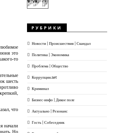
РУБРИКИ
Новости | Происшествия | Скандал
е любимое
 июня это
Политика | Экономика
какого-то
Проблема | Общество
ательные
Коррупции.net
док шесть
сиротливо
Криминал
крепкий,
Бизнес-инфо | Дикое поле
азал, что
Актуально | Резонанс
Гость | Собеседник
ня начали
инать. Но