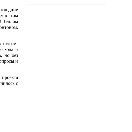
последние
ку в этом
 В Теплом
понтоном,
о там нет
о хода и
, но без
вопросы и
 проекта
чилось с