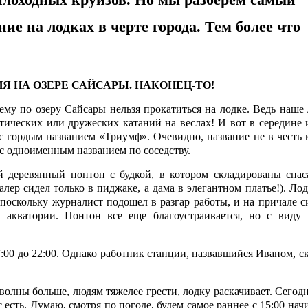
ие на лодках в черте города. Тем более что
Я НА ОЗЕРЕ САЙСАРЫ. НАКОНЕЦ-ТО!
чему по озеру Сайсары нельзя прокатиться на лодке. Ведь наш
нтических или дружеских катаний на веслах! И вот в середине
с гордым названием «Триумф». Очевидно, название не в честь 
 с одноименным названием по соседству.
й деревянный понтон с будкой, в котором складированы спас
алер сидел только в пиджаке, а дама в элегантном платье!). Ло
, поскольку журналист подошел в разгар работы, и на причале 
 акватории. Понтон все еще благоустраивается, но с виду 
7:00 до 22:00. Однако работник станции, назвавшийся Иваном, ск
волны больше, людям тяжелее грести, лодку раскачивает. Сегод
с есть. Думаю, смотря по погоде, будем самое раннее с 15:00 нач