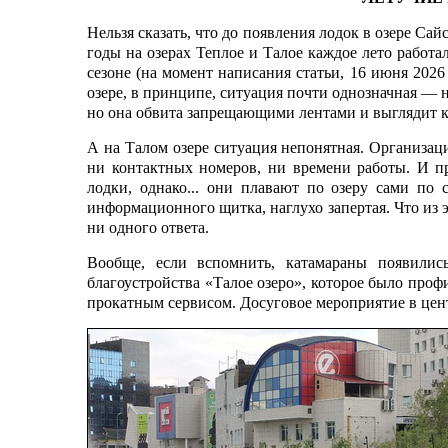
Нельзя сказать, что до появления лодок в озере Са
годы на озерах Теплое и Талое каждое лето работ
сезоне (на момент написания статьи, 16 июня 2026
озере, в принципе, ситуация почти однозначная — не
но она обвита запрещающими лентами и выглядит к
А на Талом озере ситуация непонятная. Организаци
ни контактных номеров, ни времени работы. И п
лодки, однако... они плавают по озеру сами по 
информационного щитка, наглухо запертая. Что из э
ни одного ответа.
Вообще, если вспомнить, катамараны появи­ли
благоустройства «Талое озеро», которое было про
прокатным сервисом. Досуговое мероприятие в цент