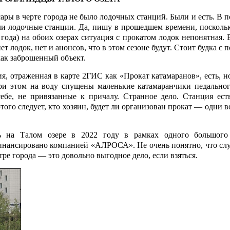
йсары в черте города не было лодочных станций. Были и есть. В 
али лодочные станции. Да, пишу в прошедшем времени, посколь
 года) на обоих озерах ситуация с прокатом лодок непонятная.
т лодок, нет и анонсов, что в этом сезоне будут. Стоит будка с 
ак заброшенный объект.
я, отраженная в карте 2ГИС как «Прокат катамаранов», есть, н
ри этом на воду спущены маленькие катамаранчики педальног
себе, не привязанные к причалу. Странное дело. Станция есть
того следует, кто хозяин, будет ли организован прокат — одни 
сь на Талом озере в 2022 году в рамках одного большого
финансировано компанией «АЛРОСА». Не очень понятно, что слу
ре города — это довольно выгодное дело, если взяться.