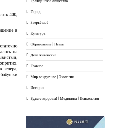
Гражданское общество
Город
оить 400,
Зверьё моё
ешение в
Культура
Образование | Наука
статочно
алось на
Дела житейские
ывистый,
опритих,
Главное
в вечера,
 бабушки
Мир вокруг нас | Экология
История
Будьте здоровы! | Медицина | Психология