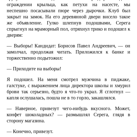
ограж­дении крыльца, как петухи на насесте, мы
неспешно посасывали пюре через дырочки. Клуб был
закрыт на замок. На его деревянной двери висело такое
же объявление. Гулко шлепнув подошвами, Серега
спрыгнул на мраморный пол, отряхнул трико и подошел к
дверям:
— Выборы! Кандидат: Борисов Павел Андреевич, — он
замолчал, продолжая читать. Приложился к банке и
торжественно подытожил:
— Приходите на выборы!
Я подошел. На меня смотрел мужчина в пиджаке,
галстуке, с выражением лица директора школы и хмурил
брови так серьезно, будто я что-то украл. Я сглотнул —
капля ослушалась, пошла не в то горло, закашлялся.
— Наверное, привезут чего-нибудь вкусного. Может,
конфет шоколадных? — размышлял Серега, глядя в
сторону магазина.
— Конечно, привезут.