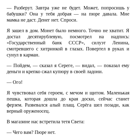
— Разберут. Завтра уже не будет. Может, попросишь у
бабушки? Она у тебя добрая — на пюре давала. Мне
мамка не даст. Денег нет. Спроси.
Я зашел в дом. Монет было немного. Точно не хватит. Я
достал десятируб­левую, посмотрел на надпись:
«Государственный банк СССР», силуэт Ленина,
смотревшего с хитринкой в глазах. Повертел в руках и
сунул в карман.
— Пойдем, — сказал я Сереге, — видал, — показал ему
деньги и крепко сжал купюру в своей ладони.
— Ого!
Я чувствовал себя героем, с мечом и щитом. Маленькая
пешка, которая дошла до края доски, сейчас станет
ферзем. Развевался алый плащ. Серёга шел позади, как
верный оруженосец.
В магазине нас встретила тетя Света:
— Чего вам? Пюре нет.