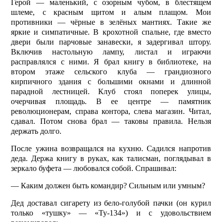
Герой — маленький, с озорным чубом, в блестящем
шлеме, с красным щитом и алым плащом. Мои
противники — чёрные в зелёных мантиях. Такие же
яркие и симпатичные. В крохотной спальне, где вместо
двери были парчовые занавески, я задергивал штору.
Включив настольную лампу, листал и играючи
расправлялся с ними. Я брал книгу
в библиотеке, на
втором этаже сельского клуба — грандиозного
кирпичного здания с большими окнами и длинной
парадной лестницей. Клуб стоял поперек улицы,
очерчивая площадь. В ее центре — памятник
революционерам, справа контора, слева магазин. Читал,
сдавал. Потом снова брал — таковы правила. Нельзя
держать долго.
После ужина возвращался на кухню. Садился напротив
деда. Держа книгу в руках, как талисман, поглядывал в
зеркало буфета — любовался собой. Спрашивал:
— Каким должен быть командир? Сильным или умным?
Дед доставал сигарету из бело-голубой пачки (он курил
только «тушку» — «Ту-134») и с удовольствием