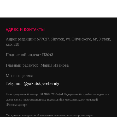
АДРЕС И КОНТАКТЫ
Адрес редакции: 677027, Якутск, ул. Ойунского, 6г, 3 этаж,
каб. 310
Подписной индекс: П3643
Главный редактор: Мария Иванова
Мы в соцсетях:
Telegram: @yakutsk_vecherniy
Регистрационный номер ПИ №ФС77-54941 Федеральной службы по надзору в
сфере связи, информационных технологий и массовых коммуникаций
(Роскомнадзор)
Учредитель и издатель: Автономная некоммерческая организация