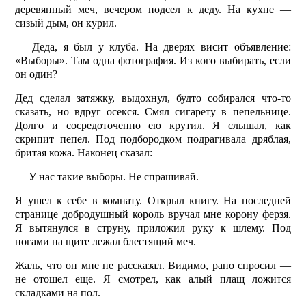
деревянный меч, вечером подсел к деду. На кухне —
сизый дым, он курил.
— Деда, я был у клуба. На дверях висит объявление:
«Выборы». Там одна фотография. Из кого выбирать, если
он один?
Дед сделал затяжку, выдохнул, будто собирался что-то
сказать, но вдруг осекся. Смял сигарету в пепельнице.
Долго и сосредоточенно ею крутил. Я слышал, как
скрипит пепел. Под подбородком подрагивала дряблая,
бритая кожа. Наконец сказал:
— У нас такие выборы. Не спрашивай.
Я ушел к себе в комнату. Открыл книгу. На последней
странице добродушный король вручал мне корону ферзя.
Я вытянулся в струну, приложил руку к шлему. Под
ногами на щите лежал блестящий меч.
Жаль, что он мне не рассказал. Видимо, рано спросил —
не отошел еще. Я смотрел, как алый плащ ложится
складками на пол.