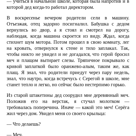
— учиться в начальной школе, которая была напротив и в
которой дед когда-то работал директором.
В воскресенье вечером родители сели в машину.
Отъезжая, отец задорно посигналил. Бабушка с дедом
вернулись во двор, а я стоял и смотрел на дорогу,
наблюдая, когда машина скроется из виду. Ждал, когда
стихнет шум мотора. Потом прошел в свою комнату, лег
на кровать, отвернулся к стене и тихо заплакал. Так,
чтобы никто не увидел и не догадался, что герой бросил
меч и плащом вытирает слезы. Тряпичное покрывало с
кривой заплаткой было оранжево-алым, таким же, как
плащ. Я знал, что родители приедут через пару недель,
знал, что наутро, когда встречусь с Серегой в школе, мне
станет тепло и легко, но сейчас было нестерпимо горько.
Из старой штакетины дед соорудил мне деревянный меч.
Положив его на верстак, я стучал молотком —
требовалась поперечина. Иначе — какой это меч! Серёга
жил через дом. Увидел меня со своего крыльца:
— Что делаешь?
— Меч.