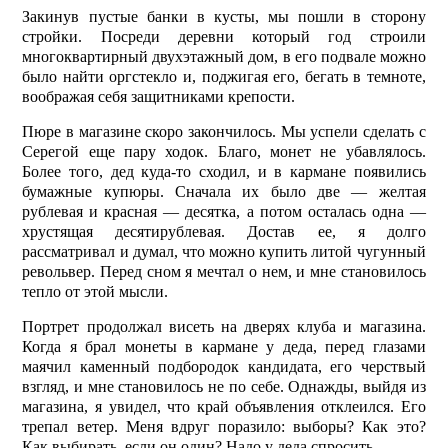
Закинув пустые банки в кусты, мы пошли в сторону
стройки. Посреди деревни который год строили
многоквартирный двух­этажный дом, в его подвале можно
было найти оргстекло и, поджигая его, бегать в темноте,
воображая себя защитниками крепости.
Пюре в магазине скоро закончилось. Мы успели сделать с
Серегой еще пару ходок. Благо, монет не убавлялось.
Более того, дед куда-то сходил, и в кармане появились
бумажные купюры. Сначала их было две — желтая
рублевая и красная — десятка, а потом осталась одна —
хрустящая десятирублевая. Достав ее, я долго
рассматривал и думал, что можно купить литой чугунный
револьвер. Перед сном я мечтал о нем, и мне становилось
тепло от этой мысли.
Портрет продолжал висеть на дверях клуба и магазина.
Когда я брал монеты в кармане у деда, перед глазами
маячил каменный подбородок кандидата, его черствый
взгляд, и мне становилось не по себе. Однажды, выйдя из
магазина, я увидел, что край объявления отклеился. Его
трепал ветер. Меня вдруг поразило: выборы? Как это?
Как выбирать, если он один? Надо у деда спросить.