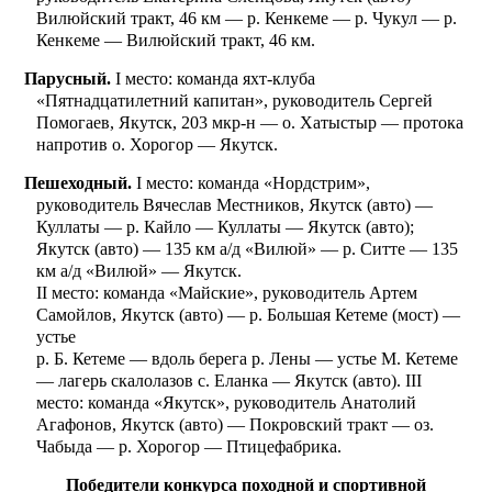
Вилюйский тракт, 46 км — р. Кенкеме — р. Чукул — р.
Кенкеме — Вилюйский тракт, 46 км.
Парусный.
I место: команда яхт-клуба
«Пятнадцатилетний капитан», руководитель Сергей
Помогаев, Якутск, 203 мкр-н — о. Хатыстыр — протока
напротив о. Хорогор — Якутск.
Пешеходный.
I место: команда «Нордстрим»,
руководитель Вячеслав Местников, Якутск (авто) —
Куллаты — р. Кайло — Куллаты — Якутск (авто);
Якутск (авто) — 135 км а/д «Вилюй» — р. Ситте — 135
км а/д «Вилюй» — Якутск.
II место: команда «Майские», руководитель Артем
Самойлов, Якутск (авто) — р. Большая Кетеме (мост) —
устье
р. Б. Кетеме — вдоль берега р. Лены — устье М. Кетеме
— лагерь скалолазов с. Еланка — Якутск (авто). III
место: команда «Якутск», руководитель Анатолий
Агафонов, Якутск (авто) — Покровский тракт — оз.
Чабыда — р. Хорогор — Птицефабрика.
Победители конкурса походной и спортивной