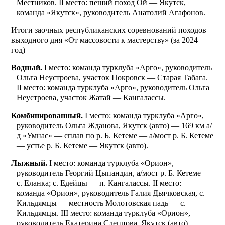
Местников. II место: пеший поход Ой — Якутск,
команда «Якутск», руководитель Анатолий Агафонов.
Итоги заочных республиканских соревнований походов
выходного дня
«От массовости к мастерству»
(за 2024
год)
Водный.
I место: команда турклуба «Арго», руководитель
Ольга Неустроева, участок Покровск — Старая Табага.
II место: команда­ турклуба «Арго», руководитель Ольга
Неустроева, участок Жатай — Кангалассы.
Комбинированный.
I место: команда турклуба «Арго»,
руководитель Ольга Жданова, Якутск (авто) — 169 км а/
д «Умнас» — сплав по р. Б. Кетеме — а/мост р. Б. Кетеме
— устье р. Б. Кетеме — Якутск (авто).
Лыжный.
I место: команда турклуба «Орион»,
руководитель Георгий Цыпандин, а/мост р. Б. Кетеме —
с. Еланка; с. Едейцы — п. Кангалассы. II место:
команда­ «Орион», руководитель Галия Дьячковская, с.
Кильдямцы — местность Молотовская падь — с.
Кильдямцы. III место: команда турклуба «Орион»,
руководитель Екатерина Слепцова, Якутск (авто) —