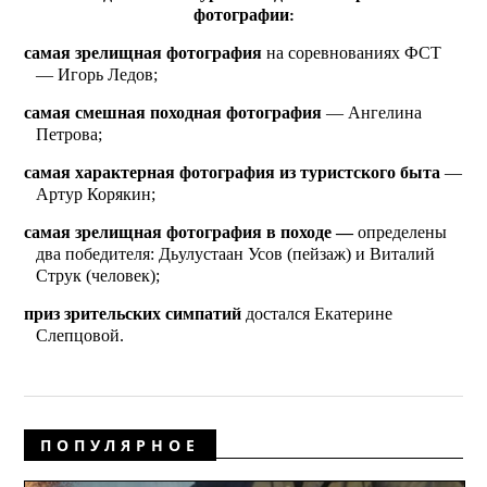
фотографии:
самая зрелищная фото­графия
на соревнованиях ФСТ
— Игорь Ледов;
самая смешная походная фотография
— Ангелина
Петрова;
самая характерная фотография из туристского быта
—
Артур Корякин;
самая зрелищная фото­графия в походе —
определены
два победителя: Дьулустаан Усов (пейзаж) и Виталий
Струк (человек);
приз зрительских симпатий
достался Екатерине
Слепцовой.
ПОПУЛЯРНОЕ