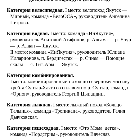
Категория велосипедная.
I место: велопоход Якутск —
Мирный, команда «ВелоОСА», руководитель Ангелина
Петрова.
Категория водная.
I место: команда «ИнЯкутия»,
руководитель Анатолий Агафонов, р. Алгама — р. Учур
— р. Алдан — Якутск.
II место: команда «ИнЯкутия», руководитель Юлиана
Илларионова, п. Бердигестях — р. Синяя — Поющие
скалы — с. Тит-Ары — Якутск.
Категория комбинированная.
I место: комбинированный поход по северному массиву
хребта Сунтар-Хаята со сплавом по р. Сунтар, команда
«Орион», руководитель Георгий Цыпандин.
Категория лыжная.
I место: лыжный поход «Кольцо
Талынья», команда «Тропикана», руководитель Галия
Дьячковская.
Категория пешеходная.
I место: «Это Мома, детка»,
команда «Нордстрим», руководитель Вячеслав