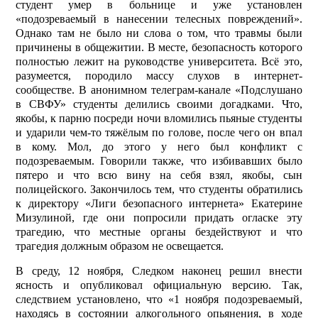
студент умер в больнице и уже установлен
«подозреваемый в нанесении телес­ных повреждений».
Однако там не было ни слова о том, что травмы были
причинены в общежитии. В месте, безопасность которого
полностью лежит на руководстве университета. Всё это,
разумеется, породило массу слухов в интернет-
сообществе. В анонимном телеграм-канале «Подслушано
в СВФУ» студенты делились своими догадками. Что,
якобы, к парню посреди ночи вломились пьяные студенты
и ударили чем-то тяжёлым по голове, после чего он впал
в кому. Мол, до этого у него был конфликт с
подозреваемым. Говорили также, что избивавших было
пятеро и что всю вину на себя взял, якобы, сын
полицейского. Закончилось тем, что студенты обратились
к директору «Лиги безопасного интернета» Екатерине
Мизулиной, где они попросили придать огласке эту
трагедию, что местные органы бездействуют и что
трагедия должным образом не освещается.
В среду, 12 ноября, Следком наконец решил внести
ясность и опубликовал официальную версию. Так,
следствием установлено, что «1 ноября подозреваемый,
находясь в состоянии алкогольного опьянения, в ходе