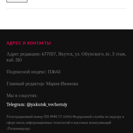
АДРЕС И КОНТАКТЫ
Адрес редакции: 677027, Якутск, ул. Ойунского, 6г, 3 этаж,
каб. 310
Подписной индекс: П3643
Главный редактор: Мария Иванова
Мы в соцсетях:
Telegram: @yakutsk_vecherniy
Регистрационный номер ПИ №ФС77-54941 Федеральной службы по надзору в
сфере связи, информационных технологий и массовых коммуникаций
(Роскомнадзор)