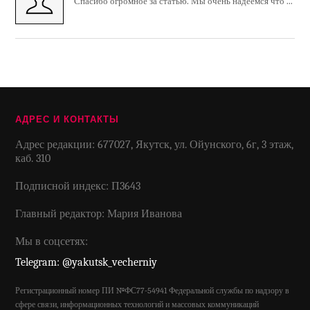
Спасибо огромное за статью. Мы очень надеемся что ...
АДРЕС И КОНТАКТЫ
Адрес редакции: 677027, Якутск, ул. Ойунского, 6г, 3 этаж,
каб. 310
Подписной индекс: П3643
Главный редактор: Мария Иванова
Мы в соцсетях:
Telegram: @yakutsk_vecherniy
Регистрационный номер ПИ №ФС77-54941 Федеральной службы по надзору в
сфере связи, информационных технологий и массовых коммуникаций