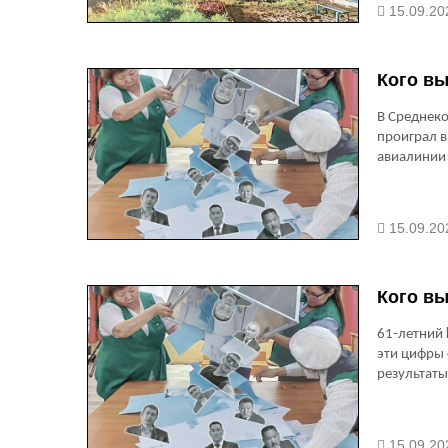
15.09.20
Кого вы
В Среднеко
проиграл 
авиалинии»
15.09.20
Кого вы
61-летний
эти цифры 
результаты
15.09.20