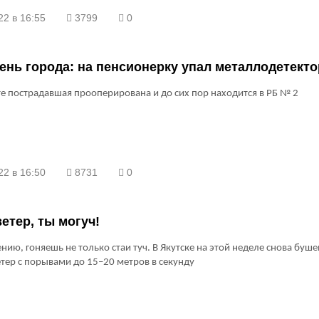
22 в 16:55
3799
0
ень города: на пенсионерку упал металлодетекто
те пострадавшая прооперирована и до сих пор находится в РБ № 2
22 в 16:50
8731
0
ветер, ты могуч!
ению, гоняешь не только стаи туч. В Якутске на этой неделе снова буш
тер с порывами до 15–20 метров в секунду