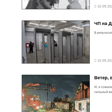
15.09.20
ЧП на Д
В результа
15.09.20
Ветер, 
И, к сожал
сильный ве