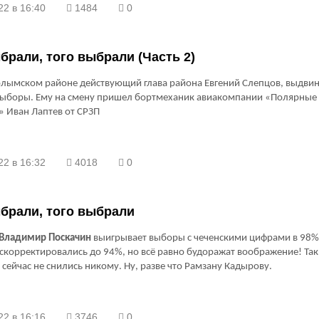
22 в 16:40
1484
0
брали, того выбрали (Часть 2)
лымском районе действующий глава района Евгений Слепцов, выдвин
выборы. Ему на смену пришел бортмеханик авиакомпании «Полярные
 Иван Лаптев от СРЗП
22 в 16:32
4018
0
брали, того выбрали
Владимир Поскачин
выигрывает выборы с чеченскими цифрами в 98%
скорректировались до 94%, но всё равно будоражат воображение! Та
 сейчас не снились никому. Ну, разве что Рамзану Кадырову.
22 в 16:16
3746
0