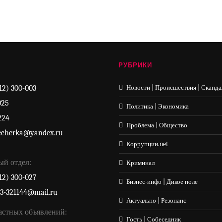
РУБРИКИ
12) 300-003
Новости | Происшествия | Сканда
025
Политика | Экономика
224
Проблема | Общество
echerka@yandex.ru
Коррупции.net
ый отдел:
Криминал
12) 300-027
Бизнес-инфо | Дикое поле
33-321144@mail.ru
Актуально | Резонанс
астных объявлений:
Гость | Собеседник