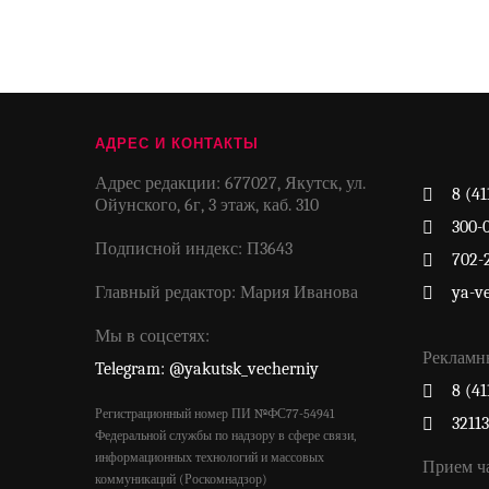
АДРЕС И КОНТАКТЫ
Адрес редакции: 677027, Якутск, ул.
8 (41
Ойунского, 6г, 3 этаж, каб. 310
300-
Подписной индекс: П3643
702-
Главный редактор: Мария Иванова
ya-v
Мы в соцсетях:
Рекламн
Telegram: @yakutsk_vecherniy
8 (41
Регистрационный номер ПИ №ФС77-54941
3211
Федеральной службы по надзору в сфере связи,
информационных технологий и массовых
Прием ч
коммуникаций (Роскомнадзор)