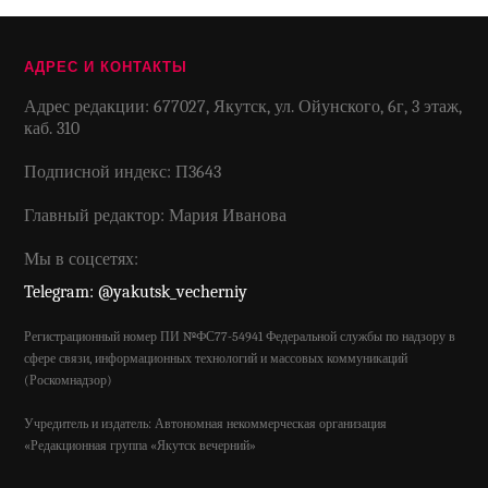
АДРЕС И КОНТАКТЫ
Адрес редакции: 677027, Якутск, ул. Ойунского, 6г, 3 этаж,
каб. 310
Подписной индекс: П3643
Главный редактор: Мария Иванова
Мы в соцсетях:
Telegram: @yakutsk_vecherniy
Регистрационный номер ПИ №ФС77-54941 Федеральной службы по надзору в
сфере связи, информационных технологий и массовых коммуникаций
(Роскомнадзор)
Учредитель и издатель: Автономная некоммерческая организация
«Редакционная группа «Якутск вечерний»