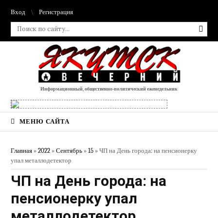
Вход
Регистрация
Информационный, общественно-политический еженедельник
МЕНЮ САЙТА
Главная
»
2022
»
Сентябрь
»
15
» ЧП на День города: на пенсионерку
упал металлодетектор
ЧП на День города: на
пенсионерку упал
металлодетектор