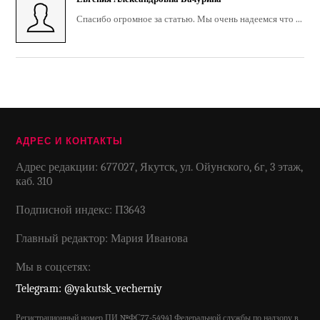
Спасибо огромное за статью. Мы очень надеемся что ...
АДРЕС И КОНТАКТЫ
Адрес редакции: 677027, Якутск, ул. Ойунского, 6г, 3 этаж,
каб. 310
Подписной индекс: П3643
Главный редактор: Мария Иванова
Мы в соцсетях:
Telegram: @yakutsk_vecherniy
Регистрационный номер ПИ №ФС77-54941 Федеральной службы по надзору в