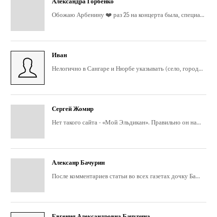
Александра Горбенко
Обожаю Арбенину ❤️ раз 25 на концерта была, специа...
Иван
Нелогично в Сангаре и Нюрбе указывать (село, город...
Сергей Жомир
Нет такого сайта - «Мой Эльдикан». Правильно он на...
Алексанр Бачурин
После комментариев статьи во всех газетах дочку Ба...
Евгения Александровна Бачурина