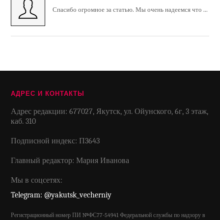
Спасибо огромное за статью. Мы очень надеемся что ...
АДРЕС И КОНТАКТЫ
Адрес редакции: 677027, Якутск, ул. Ойунского, 6г, 3 этаж,
каб. 310
Подписной индекс: П3643
Главный редактор: Мария Иванова
Мы в соцсетях:
Telegram: @yakutsk_vecherniy
Регистрационный номер ПИ №ФС77-54941 Федеральной службы по надзору в