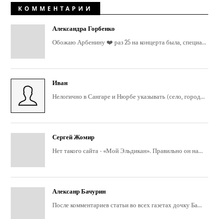
КОММЕНТАРИИ
Александра Горбенко
Обожаю Арбенину ❤️ раз 25 на концерта была, специа...
Иван
Нелогично в Сангаре и Нюрбе указывать (село, город...
Сергей Жомир
Нет такого сайта - «Мой Эльдикан». Правильно он на...
Алексанр Бачурин
После комментариев статьи во всех газетах дочку Ба...