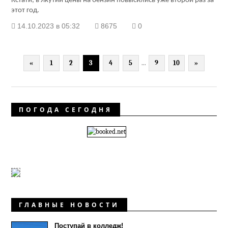
Кстати, в Якутии цены на бензин повысились уже второй раз за
этот год.
14.10.2023 в 05:32
8675
0
«
1
2
3
4
5
...
9
10
»
ПОГОДА СЕГОДНЯ
ГЛАВНЫЕ НОВОСТИ
Поступай в колледж!