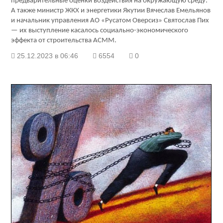
предварительные оценки воздействия на окружающую среду.
А также министр ЖКХ и энергетики Якутии Вячеслав Емельянов
и начальник управления АО «Русатом Оверсиз» Святослав Пих
— их выступление касалось социально-экономического
эффекта от строительства АСММ.
25.12.2023 в 06:46
6554
0