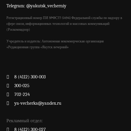
Telegram: @yakutsk_vecherniy
Регистрационный номер ПИ №ФС77-54941 Федеральной службы по надзору в
сфере связи, информационных технологий и массовых коммуникаций
(Роскомнадзор)
Учредитель и издатель: Автономная некоммерческая организация
«Редакционная группа «Якутск вечерний»
8 (4112) 300-003
300-025
702-224
ya-vecherka@yandex.ru
Рекламный отдел:
8 (4112) 300-027