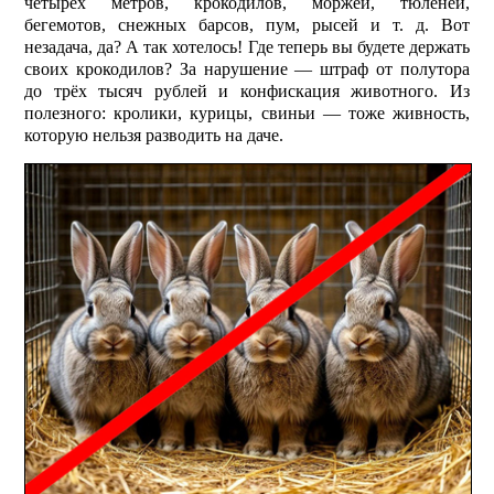
четырёх метров, крокодилов, моржей, тюленей,
бегемотов, снежных барсов, пум, рысей и т. д. Вот
незадача, да? А так хотелось! Где теперь вы будете держать
своих крокодилов? За нарушение — штраф от полутора
до трёх тысяч руб­лей и конфискация животного. Из
полезного: кролики, курицы, свиньи — тоже живность,
которую нельзя разводить на даче.