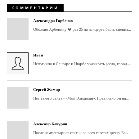
КОММЕНТАРИИ
Александра Горбенко
Обожаю Арбенину ❤️ раз 25 на концерта была, специа...
Иван
Нелогично в Сангаре и Нюрбе указывать (село, город...
Сергей Жомир
Нет такого сайта - «Мой Эльдикан». Правильно он на...
Алексанр Бачурин
После комментариев статьи во всех газетах дочку Ба...