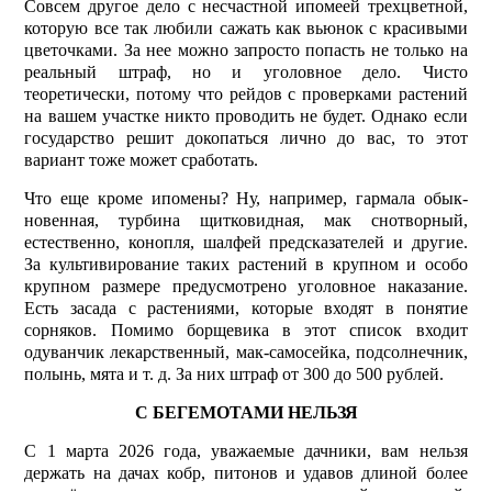
Совсем другое дело с несчастной ипомеей трехцветной,
которую все так любили сажать как вьюнок с красивыми
цветочками. За нее можно запросто попасть не только на
реальный штраф, но и уголовное дело. Чисто
теоретически, потому что рейдов с проверками растений
на вашем участке никто проводить не будет. Однако если
государство решит докопаться лично до вас, то этот
вариант тоже может сработать.
Что еще кроме ипомены? Ну, например, гармала обык­
новенная, турбина щитковидная, мак снотворный,
естественно, конопля, шалфей предсказателей и другие.
За культивирование таких растений в крупном и особо
крупном размере предусмотрено уголовное наказание.
Есть засада с растениями, которые входят в понятие
сорняков. Помимо борщевика в этот список входит
одуванчик лекарственный, мак-самосейка, подсолнечник,
полынь, мята и т. д. За них штраф от 300 до 500 рублей.
С БЕГЕМОТАМИ НЕЛЬЗЯ
С 1 марта 2026 года, уважаемые дачники, вам нельзя
держать на дачах кобр, питонов и удавов длиной более