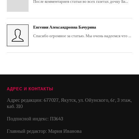
После комментариев статьи во всех газетах дочку Ба...
Евгения Александровна Бачурина
Спасибо огромное за статью. Мы очень надеемся что ...
АДРЕС И КОНТАКТЫ
Адрес редакции: 677027, Якутск, ул. Ойунского, 6г, 3 этаж,
каб. 310
Подписной индекс: П3643
Главный редактор: Мария Иванова