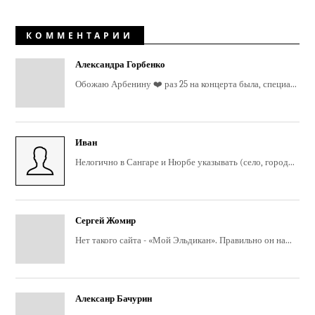
КОММЕНТАРИИ
Александра Горбенко
Обожаю Арбенину ❤️ раз 25 на концерта была, специа...
Иван
Нелогично в Сангаре и Нюрбе указывать (село, город...
Сергей Жомир
Нет такого сайта - «Мой Эльдикан». Правильно он на...
Алексанр Бачурин