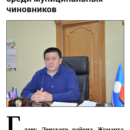
чиновников
Г
лаву Ленского района
Жумарта