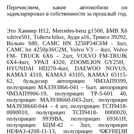
Перечисляем, какие автомобили он
задекларировал в собственности за прошлый год.
Это
Хаммер Н12,
Mercedes
-
benz
g
1500, БМВ Х6
xdrive
501, Тойота hilux, Ауди а16, Трекол 39292,
Вольво
S
80,
CAMC
HN
3250
P
34
C
6
M
- 3шт
,
CAMC
hn
4250
p
36
C
2
M
,
Volvo
V
3 – 4шт,
Volvo
FM
-
TRUCK
6
X
6 – 2шт,
VOLVO
FM
-
TRUJK
6
X
4-4шт, УРАЛ 4320,
ZOOMLION
GY
25
H
,
HYUNDAI
HD
270-4шт,
DAEWOO
NOVUS
,
КАМАЗ 4310, КАМАЗ 43105, КАМАЗ 65115-
62, бульдозер автоприцеп ЧМЗАП9399,
полуприцеп МАЗ393866-041 – 6шт, автоприцеп
ЧМЗАП9906-19, полуприцеп ТР-5-601 40,
полуприцеп МАЗ938660-043-2шт, полуприцеп
МАЗ938660-044 – 4 шт, полуприцеп ТСП9418-
0000010, полуприцеп ТСП9418- 0000020,
полуприцеп 9939ВА, полуприцеп 69361Н,
полуприцеп БЦМ-42 – 3шт, полуприцеп
НЕФАЗ-4208-11-13, полуприцеп ЧЖУНЦЗИ