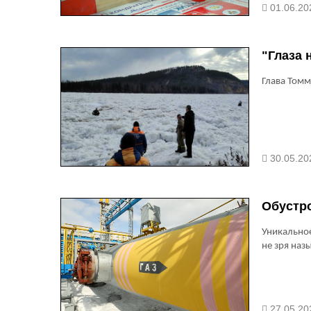
01.06.20
"Глаза 
Глава Томм
30.05.20
Обустр
Уникально
не зря наз
27.05.20