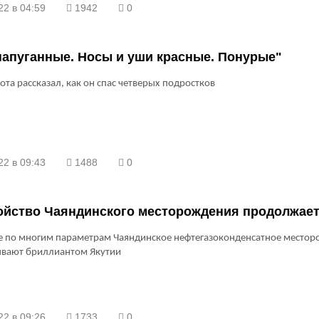
22 в 04:59
1942
0
напуганные. Носы и уши красные. Понурые"
ота рассказал, как он спас четверых подростков
22 в 09:43
1488
0
ойство Чаяндинского месторождения продолжае
е по многим параметрам Чаяндинское нефтегазоконденсатное место
ывают бриллиантом Якутии
22 в 09:26
1733
0