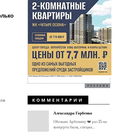
олько
РЕКЛАМА
КОММЕНТАРИИ
сов
Александра Горбенко
Обожаю Арбенину ❤️ раз 25 на
концерта была, специа...