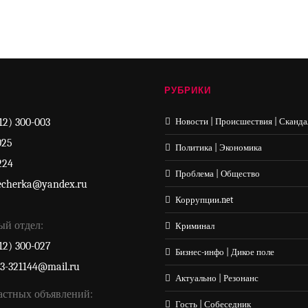
РУБРИКИ
12) 300-003
Новости | Происшествия | Сканда
025
Политика | Экономика
224
Проблема | Общество
echerka@yandex.ru
Коррупции.net
ый отдел:
Криминал
12) 300-027
Бизнес-инфо | Дикое поле
33-321144@mail.ru
Актуально | Резонанс
астных объявлений:
Гость | Собеседник