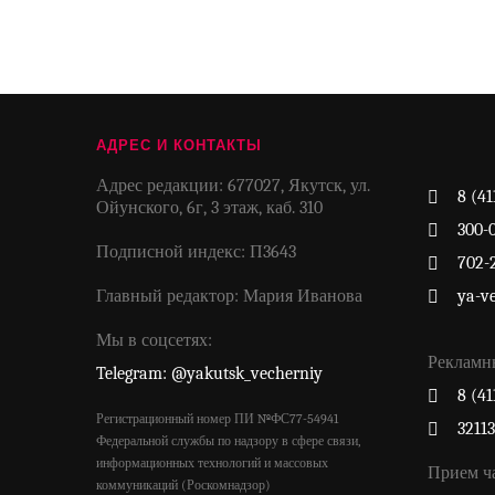
АДРЕС И КОНТАКТЫ
Адрес редакции: 677027, Якутск, ул.
8 (41
Ойунского, 6г, 3 этаж, каб. 310
300-
Подписной индекс: П3643
702-
Главный редактор: Мария Иванова
ya-v
Мы в соцсетях:
Рекламн
Telegram: @yakutsk_vecherniy
8 (41
Регистрационный номер ПИ №ФС77-54941
3211
Федеральной службы по надзору в сфере связи,
информационных технологий и массовых
Прием ч
коммуникаций (Роскомнадзор)