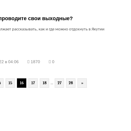
 проводите свои выходные?
лжает рассказывать, как и где можно отдохнуть в Якутии
22 в 04:06
1870
0
4
15
16
17
18
...
27
28
»