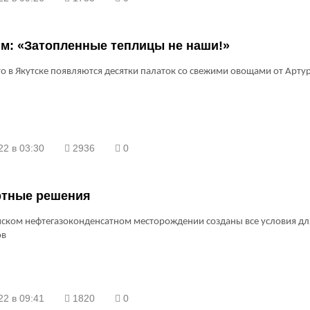
м: «Затопленные теплицы не наши!»
о в Якутске появляются десятки палаток со свежими овощами от Арту
22 в 03:30
2936
0
тные решения
ском нефтегазоконденсатном месторождении созданы все условия дл
ов
22 в 09:41
1820
0