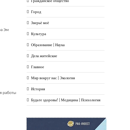
Гражданское общество
Город
Зверьё моё
ра Эм
Культура
Образование | Наука
Дела житейские
Главное
Мир вокруг нас | Экология
История
я работы
Будьте здоровы! | Медицина | Психология