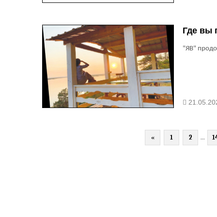
Где вы
"ЯВ" продо
21.05.20
«
1
2
...
1