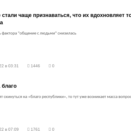
 стали чаще признаваться, что их вдохновляет т
а
 фактора "общение с людьми" снизилась
22 в 03:31
1446
0
 благо
ят скинуться на «благо республики», то тут уже возникает масса вопро
22 в 07:09
1761
0