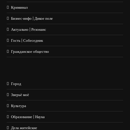
Криминал
Бизнес-инфо | Дикое поле
Актуально | Резонанс
Гость | Собеседник
Гражданское общество
Город
Зверьё моё
Культура
Образование | Наука
Дела житейские