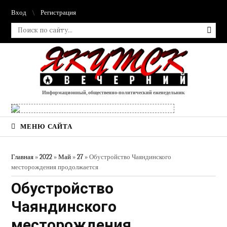
Вход
Регистрация
Информационный, общественно-политический еженедельник
МЕНЮ САЙТА
Главная
»
2022
»
Май
»
27
» Обустройство Чаяндинского
месторождения продолжается
Обустройство
Чаяндинского
месторождения