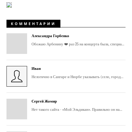
КОММЕНТАРИИ
Александра Горбенко
Обожаю Арбенину ❤️ раз 25 на концерта была, специа...
Иван
Нелогично в Сангаре и Нюрбе указывать (село, город...
Сергей Жомир
Нет такого сайта - «Мой Эльдикан». Правильно он на...