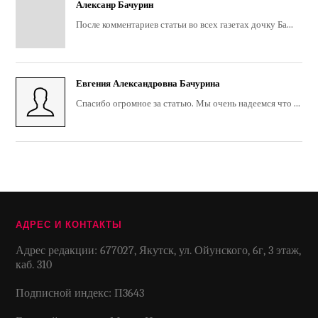
Алексанр Бачурин
После комментариев статьи во всех газетах дочку Ба...
Евгения Александровна Бачурина
Спасибо огромное за статью. Мы очень надеемся что ...
АДРЕС И КОНТАКТЫ
Адрес редакции: 677027, Якутск, ул. Ойунского, 6г, 3 этаж,
каб. 310
Подписной индекс: П3643