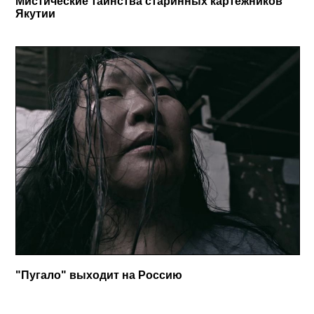
Мистические таинства старинных картежников
Якутии
"Пугало" выходит на Россию