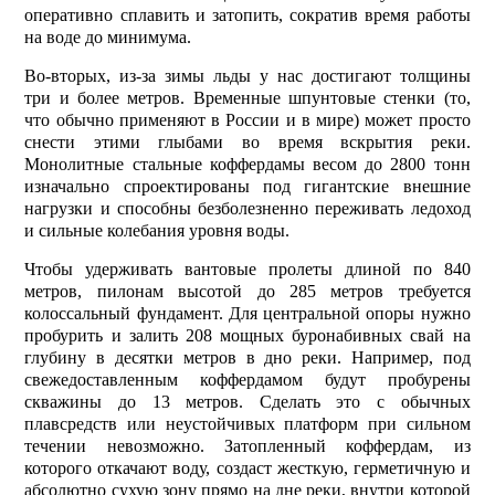
оперативно сплавить и затопить, сократив время работы
на воде до минимума.
Во-вторых, из-за зимы льды у нас достигают толщины
три и более метров. Временные шпунтовые стенки (то,
что обычно применяют в России и в мире) может просто
снести этими глыбами во время вскрытия реки.
Монолитные стальные коффердамы весом до 2800 тонн
изначально спроектированы под гигантские внешние
нагрузки и способны безболезненно переживать ледоход
и сильные колебания уровня воды.
Чтобы удерживать вантовые пролеты длиной по 840
метров, пилонам высотой до 285 метров требуется
колоссальный фундамент. Для центральной опоры нужно
пробурить и залить 208 мощных буронабивных свай на
глубину в десятки метров в дно реки. Например, под
свежедоставленным коффердамом будут пробурены
скважины до 13 метров. Сделать это с обычных
плавсредств или неустойчивых платформ при сильном
течении невозможно. Затопленный коффердам, из
которого откачают воду, создаст жесткую, герметичную и
абсолютно сухую зону прямо на дне реки, внутри которой