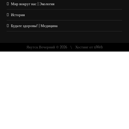
Мир вокруг нас | Экология
История
Будьте здоровы! | Медицина
Якутск Вечерний © 2026
Хостинг от
uWeb