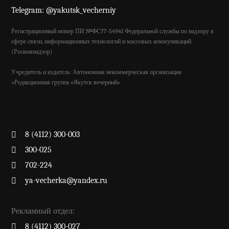
Telegram: @yakutsk_vecherniy
Регистрационный номер ПИ №ФС77-54941 Федеральной службы по надзору в
сфере связи, информационных технологий и массовых коммуникаций
(Роскомнадзор)
Учредитель и издатель: Автономная некоммерческая организация
«Редакционная группа «Якутск вечерний»
8 (4112) 300-003
300-025
702-224
ya-vecherka@yandex.ru
Рекламный отдел:
8 (4112) 300-027