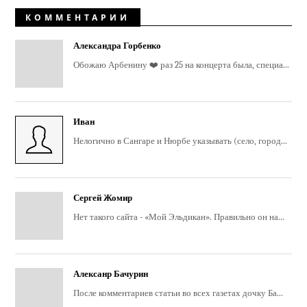
КОММЕНТАРИИ
Александра Горбенко
Обожаю Арбенину ❤️ раз 25 на концерта была, специа...
Иван
Нелогично в Сангаре и Нюрбе указывать (село, город...
Сергей Жомир
Нет такого сайта - «Мой Эльдикан». Правильно он на...
Алексанр Бачурин
После комментариев статьи во всех газетах дочку Ба...