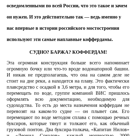
осведомленными по всей России, что это такое и зачем
он нужен. И это действительно так — ведь именно у
нас впервые в истории российского мостостроения
используют эти самые наплавные коффердамы.
СУДНО? БАРЖА? КОФФЕРДАМ!
Эта огромная конструкция больше всего напоминает
огромную бочку или что-то вроде водонапорной башни.
И никак не предполагаешь, что она на самом деле не
стоит на дне реки, а находится на плаву. Это фактически
плавсредство с осадкой в 3,6 метра, и для того, чтобы его
перемещать по воде, группе компаний ВИС пришлось
оформлять всю документацию, необходимую для
судоходства. То есть до места назначения коффердам не
перевозят на каком-то судне — он плывет сам. Его
перемещают по воде методом сплава с помощью речных
буксиров, которые тянут и толкают его, как обычный
грузовой понтон. Два буксира-толкача, «Капитан Нилов»
и «Леонид Соколов», каждый мощностью 2000