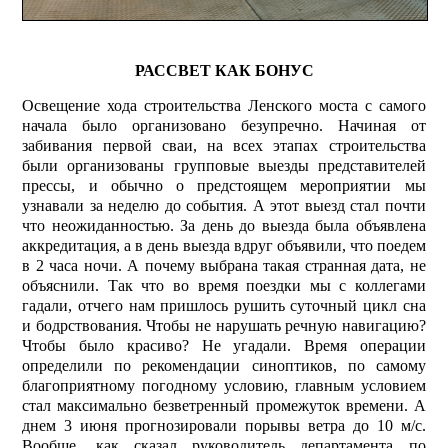
РАССВЕТ КАК БОНУС
Освещение хода строительства Ленского моста с самого
начала было организовано безупречно. Начиная от
забивания первой сваи, на всех этапах строительства
были организованы групповые выезды представителей
прессы, и обычно о предстоящем мероприятии мы
узнавали за неделю до события. А этот выезд стал почти
что неожиданностью. За день до выезда была объявлена
аккредитация, а в день выезда вдруг объявили, что поедем
в 2 часа ночи. А почему выбрана такая странная дата, не
объяснили. Так что во время поездки мы с коллегами
гадали, отчего нам пришлось рушить суточный цикл сна
и бодрствования. Чтобы не нарушать речную навигацию?
Чтобы было красиво? Не угадали. Время операции
определили по рекомендации синоптиков, по самому
благоприятному погодному условию, главным условием
стал максимально безветренный промежуток времени. А
днем 3 июня прогнозировали порывы ветра до 10 м/с.
Вообще, как сказал руководитель департамента по