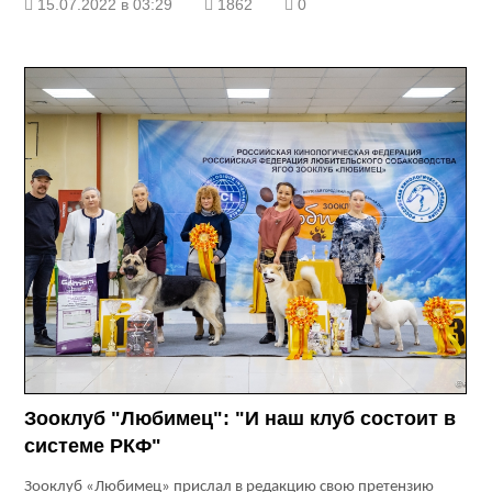
15.07.2022 в 03:29
1862
0
Зооклуб "Любимец": "И наш клуб состоит в
системе РКФ"
Зооклуб «Любимец» прислал в редакцию свою претензию