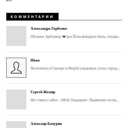
КОММЕНТАРИИ
Александра Горбенко
Обожаю Арбенину ❤️ раз 25 на концерта была, специа...
Иван
Нелогично в Сангаре и Нюрбе указывать (село, город...
Сергей Жомир
Нет такого сайта - «Мой Эльдикан». Правильно он на...
Алексанр Бачурин