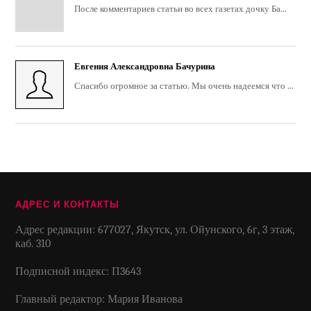
После комментариев статьи во всех газетах дочку Ба...
Евгения Александровна Бачурина
Спасибо огромное за статью. Мы очень надеемся что ...
АДРЕС И КОНТАКТЫ
Адрес редакции: 677027, Якутск, ул. Ойунского, 6г, 3 этаж,
каб. 310
Подписной индекс: П3643
Главный редактор: Мария Иванова