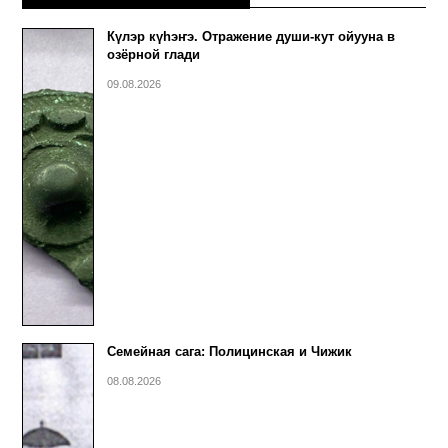
Күлэр күhэҥэ. Отражение души-кут ойууна в
озёрной глади
09.08.2026
Семейная сага: Полицинская и Чижик
08.08.2026