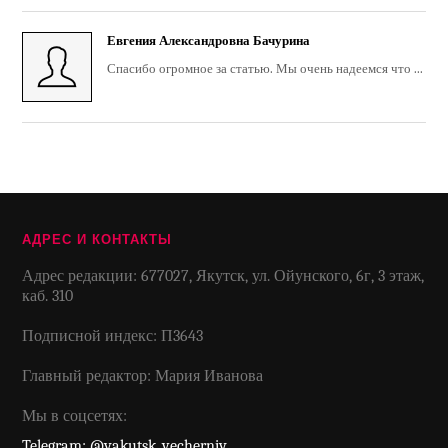
Евгения Александровна Бачурина
Спасибо огромное за статью. Мы очень надеемся что ...
АДРЕС И КОНТАКТЫ
Адрес редакции: 677027, Якутск, ул. Ойунского, 6г, 3 этаж,
каб. 310
Подписной индекс: П3643
Главный редактор: Мария Иванова
Мы в соцсетях:
Telegram: @yakutsk_vecherniy