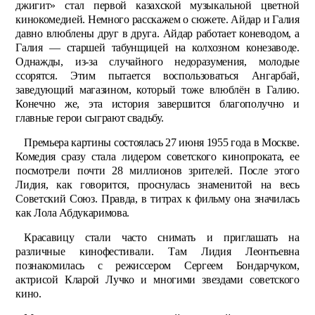
джигит» стал первой казахской музыкальной цветной
кинокомедией. Немного расскажем о сюжете. Айдар и Галия
давно влюблены друг в друга. Айдар работает коневодом, а
Галия — старшей табунщицей на колхозном конезаводе.
Однажды, из-за случайного недоразумения, молодые
ссорятся. Этим пытается воспользоваться Ангарбай,
заведующий магазином, который тоже влюблён в Галию.
Конечно же, эта история завершится благополучно и
главные герои сыграют свадьбу.
Премьера картины состоялась 27 июня 1955 года в Москве.
Комедия сразу стала лидером советского кинопроката, ее
посмотрели почти 28 миллионов зрителей. После этого
Лидия, как говорится, проснулась знаменитой на весь
Советский Союз. Правда, в титрах к фильму она значилась
как Лола Абдукаримова.
Красавицу стали часто снимать и приглашать на
различные кинофестивали. Там Лидия Леонтьевна
познакомилась с режиссером Сергеем Бондарчуком,
актрисой Кларой Лучко и многими звездами советского
кино.