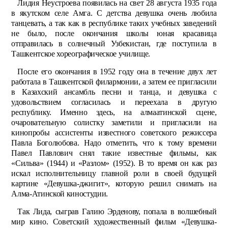
Лидия Неустроева появилась на свет 28 августа 1935 года
в якутском селе Амга. С детства девушка очень любила
танцевать, а так как в республике таких учебных заведений
не было, после окончания школы юная красавица
отправилась в солнечный Узбекистан, где поступила в
Ташкентское хореографическое училище.
После его окончания в 1952 году она в течение двух лет
работала в Ташкентской филармонии, а затем ее пригласили
в Казахский ансамбль песни и танца, и девушка с
удовольствием согласилась и переехала в другую
республику. Именно здесь, на алмаатинской сцене,
очаровательную солистку заметили и пригласили на
кинопробы ассистенты известного советского режиссера
Павла Боголюбова. Надо отметить, что к тому времени
Павел Павлович снял такие известные фильмы, как
«Сильва» (1944) и «Разлом» (1952). В то время он как раз
искал исполнительницу главной роли в своей будущей
картине «Девушка-джигит», которую решил снимать на
Алма-Атинской киностудии.
Так Лида, сыграв Галию Эрденову, попала в волшебный
мир кино. Советский художественный фильм «Девушка-