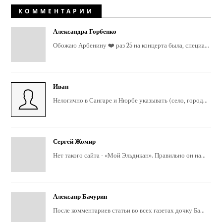
КОММЕНТАРИИ
Александра Горбенко
Обожаю Арбенину ❤️ раз 25 на концерта была, специа...
Иван
Нелогично в Сангаре и Нюрбе указывать (село, город...
Сергей Жомир
Нет такого сайта - «Мой Эльдикан». Правильно он на...
Алексанр Бачурин
После комментариев статьи во всех газетах дочку Ба...