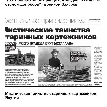
"Если бы это было правдой, я бы давно сидел за
столом допросов" - военком Захаров
Мистические таинства старинных картежников
Якутии