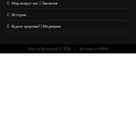
Мир вокруг нас | Экология
История
Будьте здоровы! | Медицина
Якутск Вечерний © 2026
Хостинг от
uWeb