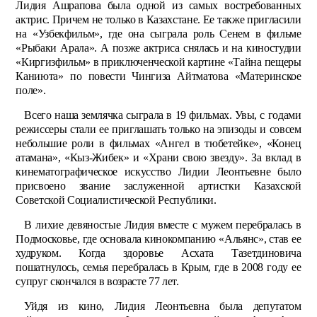
Лидия Ашрапова была одной из самых востребованных
актрис. Причем не только в Казахстане. Ее также пригласили
на «Узбекфильм», где она сыграла роль Сенем в фильме
«Рыбаки Арала». А позже актриса снялась и на киностудии
«Киргизфильм» в приключенческой картине «Тайна пещеры
Каниюта» по повести Чингиза Айтматова «Материнское
поле».
Всего наша землячка сыграла в 19 фильмах. Увы, с годами
режиссеры стали ее приглашать только на эпизоды и совсем
небольшие роли в фильмах «Ангел в тюбетейке», «Конец
атамана», «Кыз-Жибек» и «Храни свою звезду». За вклад в
кинемато­графическое искусство Лидии Леонтьевне было
присвоено звание заслуженной артистки Казахской
Советской Социалистической Рес­публики.
В лихие девяностые Лидия вместе с мужем перебралась в
Подмосковье, где основала кинокомпанию «Альянс», став ее
худруком. Когда здоровье Асхата Тазетдиновича
пошатнулось, семья перебралась в Крым, где в 2008 году ее
супруг скончался в возрасте 77 лет.
Уйдя из кино, Лидия Леонтьевна была депутатом