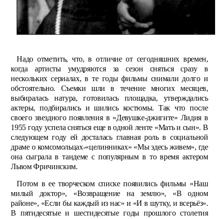
Надо отметить, что, в отличие от сегодняшних времен,
когда артисты умудряются за сезон сняться сразу в
нескольких сериалах, в те годы фильмы снимали долго и
обстоятельно. Съемки шли в течение многих месяцев,
выбиралась натура, готовилась площадка, утверждались
актеры, подбирались и шились костюмы. Так что после
своего звездного появления в «Девушке-джигите» Лидия в
1955 году успела сняться еще в одной ленте «Мать и сын». В
следующем году ей досталась главная роль в социальной
драме о комсомольцах-«целинниках» «Мы здесь живем», где
она сыграла в тандеме с популярным в то время актером
Львом Фричинским.
Потом в ее творческом списке появились фильмы «Наш
милый доктор», «Возвращение на землю», «В одном
районе», «Если бы каждый из нас» и «И в шутку, и всерьёз».
В пятидесятые и шестидесятые годы прошлого столетия