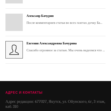
Алексанр Бачурин
После комментариев статьи во всех газетах дочку Ба...
Евгения Александровна Бачурина
Спасибо огромное за статью. Мы очень надеемся что ...
АДРЕС И КОНТАКТЫ
Адрес редакции: 677027, Якутск, ул. Ойунского, 6г, 3 этаж,
каб. 310