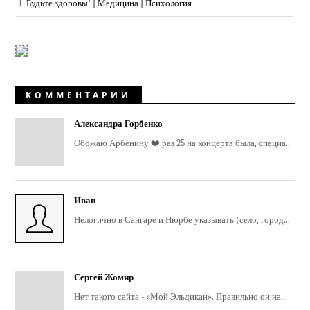
Будьте здоровы! | Медицина | Психология
КОММЕНТАРИИ
Александра Горбенко
Обожаю Арбенину ❤️ раз 25 на концерта была, специа...
Иван
Нелогично в Сангаре и Нюрбе указывать (село, город...
Сергей Жомир
Нет такого сайта - «Мой Эльдикан». Правильно он на...