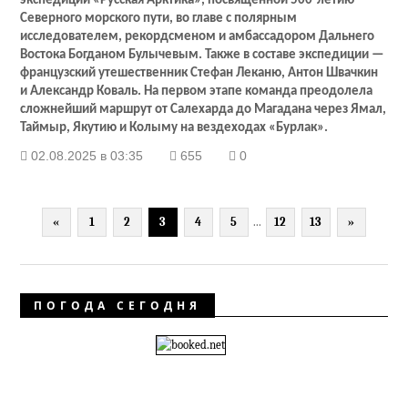
экспедиции «Русская Арктика», посвящённой 500-летию
Северного морского пути, во главе с полярным
исследователем, рекордсменом и амбассадором Дальнего
Востока Богданом Булычевым. Также в составе экспедиции —
французский утешественник Стефан Леканю, Антон Швачкин
и Александр Коваль. На первом этапе команда преодолела
сложнейший маршрут от Салехарда до Магадана через Ямал,
Таймыр, Якутию и Колыму на вездеходах «Бурлак».
02.08.2025 в 03:35
655
0
«
1
2
3
4
5
...
12
13
»
ПОГОДА СЕГОДНЯ