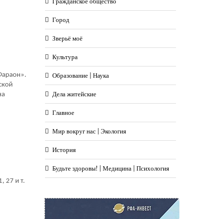
Гражданское общество
Город
Зверьё моё
Культура
Фараон».
Образование | Наука
ской
Дела житейские
на
Главное
Мир вокруг нас | Экология
История
Будьте здоровы! | Медицина | Психология
 27 и т.