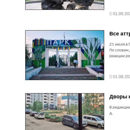
01.08.20
Все атт
21 июля в 
По словам 
реакции ре
01.08.20
Дворы 
В редакцию
д.