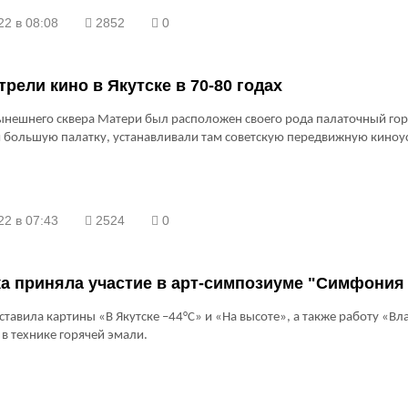
22 в 08:08
2852
0
трели кино в Якутске в 70-80 годах
ынешнего сквера Матери был расположен своего рода палаточный гор
 большую палатку, устанавливали там советскую передвижную киноу
22 в 07:43
2524
0
а приняла участие в арт-симпозиуме "Симфония
тавила картины «В Якутске –44°С» и «На высоте», а также работу «Вл
в технике горячей эмали.