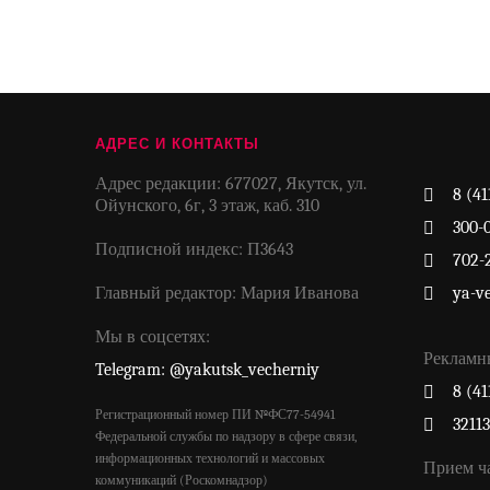
АДРЕС И КОНТАКТЫ
Адрес редакции: 677027, Якутск, ул.
8 (41
Ойунского, 6г, 3 этаж, каб. 310
300-
Подписной индекс: П3643
702-
Главный редактор: Мария Иванова
ya-v
Мы в соцсетях:
Рекламн
Telegram: @yakutsk_vecherniy
8 (41
Регистрационный номер ПИ №ФС77-54941
3211
Федеральной службы по надзору в сфере связи,
информационных технологий и массовых
Прием ч
коммуникаций (Роскомнадзор)