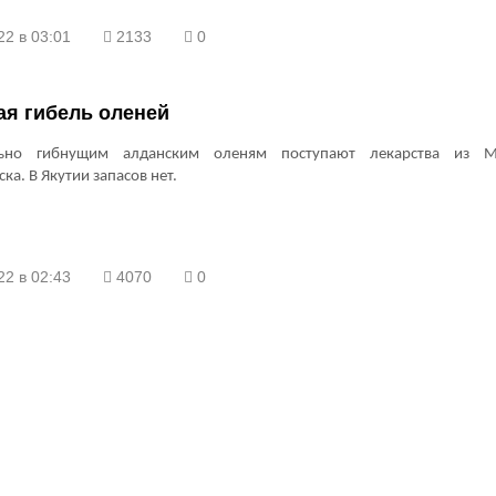
22 в 03:01
2133
0
ая гибель оленей
льно гибнущим алданским оленям поступают лекарства из 
ка. В Якутии запасов нет.
22 в 02:43
4070
0