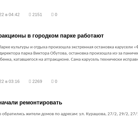
22 в 04:42
2151
0
ракционы в городком парке работают
Парке культуры и отдыха произошла экстренная остановка карусели «
директора парка Виктора Обутова, остановка произошла из-за паниче
бенка, катавшегося на аттракционе. Сама карусель технически исправ
22 в 03:16
2269
0
начали ремонтировать
 обратились жители домов по адресам: ул. Курашова, 27/2, 29/2, 27/1,