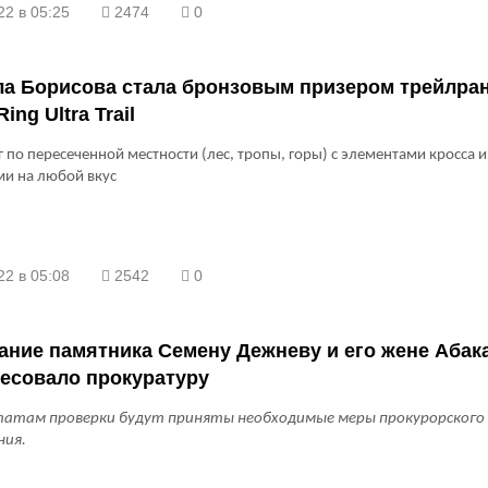
22 в 05:25
2474
0
ла Борисова стала бронзовым призером трейлра
ing Ultra Trail
г по пересеченной местности (лес, тропы, горы) с элементами кросса и
ми на любой вкус
22 в 05:08
2542
0
ние памятника Семену Дежневу и его жене Абак
есовало прокуратуру
татам проверки будут приняты необходимые меры прокурорского
ния.