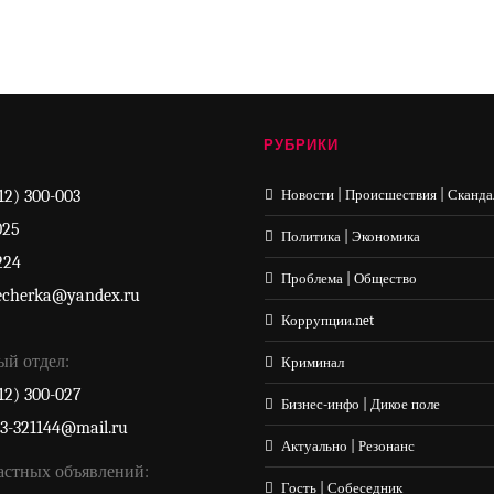
РУБРИКИ
12) 300-003
Новости | Происшествия | Сканда
025
Политика | Экономика
224
Проблема | Общество
echerka@yandex.ru
Коррупции.net
ый отдел:
Криминал
12) 300-027
Бизнес-инфо | Дикое поле
33-321144@mail.ru
Актуально | Резонанс
астных объявлений:
Гость | Собеседник