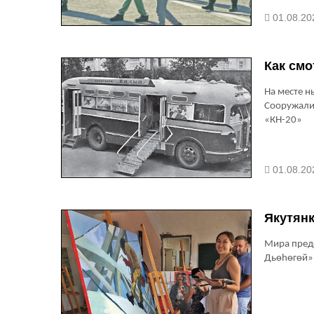
01.08.20
Как смо
На месте н
Сооружали
«КН-20»
01.08.20
Якутянк
Мира предс
Дьөhөгөй» 