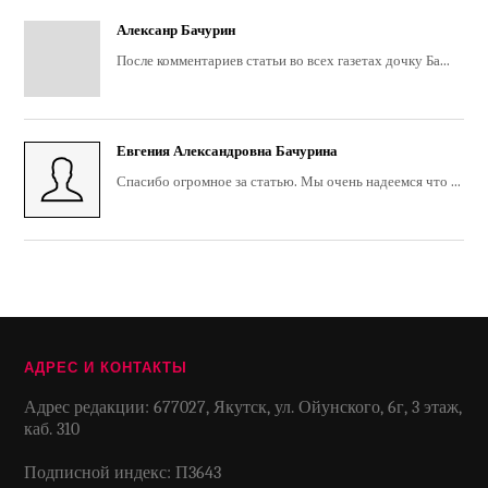
Алексанр Бачурин
После комментариев статьи во всех газетах дочку Ба...
Евгения Александровна Бачурина
Спасибо огромное за статью. Мы очень надеемся что ...
АДРЕС И КОНТАКТЫ
Адрес редакции: 677027, Якутск, ул. Ойунского, 6г, 3 этаж,
каб. 310
Подписной индекс: П3643