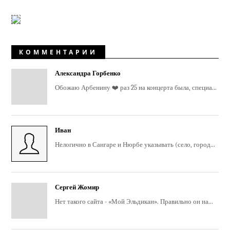
КОММЕНТАРИИ
Александра Горбенко
Обожаю Арбенину ❤️ раз 25 на концерта была, специа...
Иван
Нелогично в Сангаре и Нюрбе указывать (село, город...
Сергей Жомир
Нет такого сайта - «Мой Эльдикан». Правильно он на...