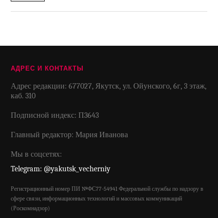
АДРЕС И КОНТАКТЫ
Адрес редакции: 677027, Якутск, ул. Ойунского, 6г, 3 этаж,
каб. 310
Подписной индекс: П3643
Главный редактор: Мария Иванова
Мы в соцсетях:
Telegram: @yakutsk_vecherniy
Регистрационный номер ПИ №ФС77-54941 Федеральной службы по надзору в
сфере связи, информационных технологий и массовых коммуникаций
(Роскомнадзор)