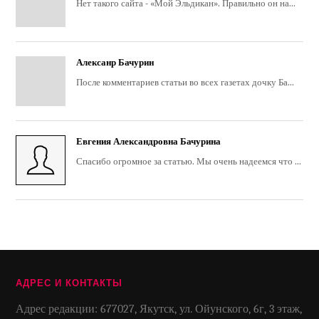
Нет такого сайта - «Мой Эльдикан». Правильно он на...
Алексанр Бачурин
После комментариев статьи во всех газетах дочку Ба...
Евгения Александровна Бачурина
Спасибо огромное за статью. Мы очень надеемся что ...
АДРЕС И КОНТАКТЫ
Адрес редакции: 677027, Якутск, ул. Ойунского, 6г, 3 этаж,