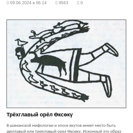
09.06.2024 в 06:14
9563
0
Трёхглавый орёл Өксөкү
В шаманской мифологии и эпосе якутов имеет место быть
двуглавый или трехглавый орел Өксөкү. Исконный это образ