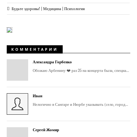
Будьте здоровы! | Медицина | Психология
КОММЕНТАРИИ
Александра Горбенко
Обожаю Арбенину ❤️ раз 25 на концерта была, специа...
Иван
Нелогично в Сангаре и Нюрбе указывать (село, город...
Сергей Жомир