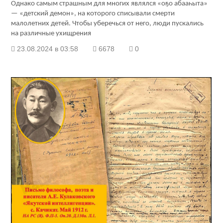
Однако самым страшным для многих являлся «оҕо абааһыта»
— «детский демон», на которого списывали смерти
малолетних детей. Чтобы уберечься от него, люди пускались
на различные ухищрения
23.08.2024 в 03:58
6678
0