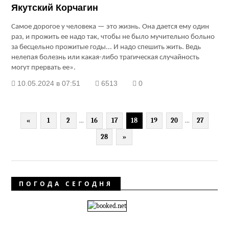
Якутский Корчагин
Самое дорогое у человека — это жизнь. Она дается ему один
раз, и прожить ее надо так, чтобы не было мучительно больно
за бесцельно прожитые годы... И надо спешить жить. Ведь
нелепая болезнь или какая-либо трагическая случайность
могут прервать ее».
10.05.2024 в 07:51
6513
0
«
1
2
...
16
17
18
19
20
...
27
28
»
ПОГОДА СЕГОДНЯ