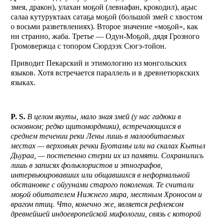
змея, дракон), улахан моҕой (левиафан, крокодил), аҕыс
салаа кутуруктаах сатаҕа моҕой (большой змей с хвостом
о восьми разветвлениях). Второе значение «моҕой», как
ни странно, жаба. Третье — Одун-Моҕой, дядя Грозного
Громовержца с топором Сюрдээх Сюгэ-тойон.
Приводит Пекарский и этимологию из монгольских
языков. Хотя встречается параллель и в древнетюркских
языках.
P. S.
В целом якуты, мало зная змей (у нас гадюки в
основном; редко щитомордники), встречающихся в
среднем течении реки Лены лишь в малообитаемых
местах — верховьях речки Буотамы или на скалах Кытыл
Дьураа, — постепенно стерли их из памяти. Сохранились
лишь в записях фольклористов и этнографов,
интервьюировавших или общавшихся в неформальной
обстановке с ойуунами старого поколения. Те считали
моҕой обитателем Нижнего мира, местным Хроносом и
врагом птиц. Что, конечно же, является рефлексом
древнейшей индоевропейской мифологии, связь с которой