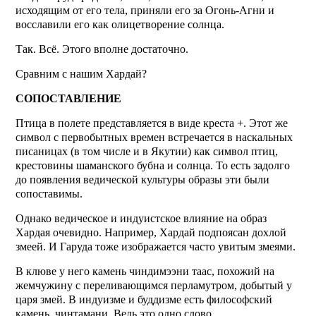
исходящим от его тела, приняли его за Огонь-Агни и
восславили его как олицетворение солнца.
Так. Всё. Этого вполне достаточно.
Сравним с нашим Хардай?
СОПОСТАВЛЕНИЕ
Птица в полете представляется в виде креста +. Этот же
символ с первобытных времен встречается в наскальных
писаницах (в том числе и в Якутии) как символ птиц,
крестовины шаманского бубна и солнца. То есть задолго
до появления ведической культуры образы эти были
сопоставимы.
Однако ведическое и индуистское влияние на образ
Хардая очевидно. Например, Хардай подпоясан дохлой
змеей. И Гаруда тоже изображается часто увитым змеями.
В клюве у него камень чиндимээни таас, похожий на
жемчужину с переливающимся перламутром, добытый у
царя змей. В индуизме и буддизме есть философский
камень, чинтамани. Ведь это одно слово.