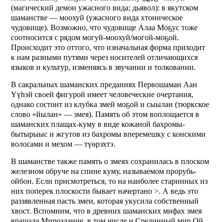
(магический демон ужасного вида; дьявол): в якутском
шаманстве — моохуй (ужасного вида хтоническое
чудовище). Возможно, что чудовище Алаа Моҕус тоже
соотносится с рядом могуй-моохуй/могой-моҕой.
Происходит это оттого, что изначальная форма приходит
к нам разными путями через носителей отличающихся
языков и культур, изменяясь в звучании и толковании.
В сакральных шаманских преданиях Первошаман Аан
Yүhэй своей фигурой имеет человеческие очертания,
однако состоит из клубка змей моҕой и сыылан (тюркское
слово «йылан» — змея). Память об этом воплощается в
шаманских плащах-куму в виде кожаной бахромы-
бытырыыс и жгутов из бахромы вперемешку с конскими
волосами и мехом — түөрэхтэ.
В шаманстве также память о змеях сохранилась в плоском
железном обруче на спине куму, называемом прорубь-
ойбон. Если присмотреться, то на наиболее старинных из
них поперек плоскости бывает начертано >. А ведь это
раззявленная пасть змеи, которая укусила собственный
хвост. Вспомним, что в древних шаманских мифах змея
вращала Мироздание, в том числе и Срединный мир Ой