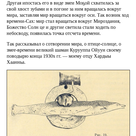
Другая ипостась его в виде змеи Моҕой схватилась за
свой хвост зубами и в погоне за ним вращалась вокруг
мира, заставляя мир вращаться вокруг оси. Так возник ход
времени-Сах: мир стал вращаться вокруг Мироздания,
Божество Солн це и другие светила стали ходить по
небосводу, появилась точка отсчета времени.
Так рассказывал о сотворении мира, о птице-солнце, о
змее-времени великий шаман Курууппа Ойуун своему
поводырю конца 1930х гг. — моему отцу Хардыы
Хаанньа.