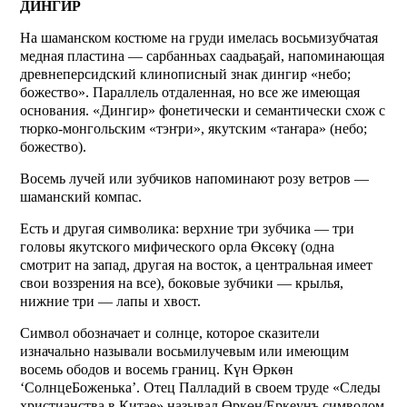
ДИНГИР
На шаманском костюме на груди имелась восьмизубчатая
медная пластина — сарбанньах саадьаҕай, напоминающая
древнеперсидский клинописный знак дингир «небо;
божество». Параллель отдаленная, но все же имеющая
основания. «Дингир» фонетически и семантически схож с
тюрко-монгольским «тэҥри», якутским «таҥара» (небо;
божество).
Восемь лучей или зубчиков напоминают розу ветров —
шаманский компас.
Есть и другая символика: верхние три зубчика — три
головы якутского мифического орла Өксөкү (одна
смотрит на запад, другая на восток, а центральная имеет
свои воззрения на все), боковые зубчики — крылья,
нижние три — лапы и хвост.
Символ обозначает и солнце, которое сказители
изначально называли восьмилучевым или имеющим
восемь ободов и восемь границ. Күн Өркөн
‘СолнцеБоженька’. Отец Палладий в своем труде «Следы
христианства в Китае» называл Өркөн/Еркеунъ символом