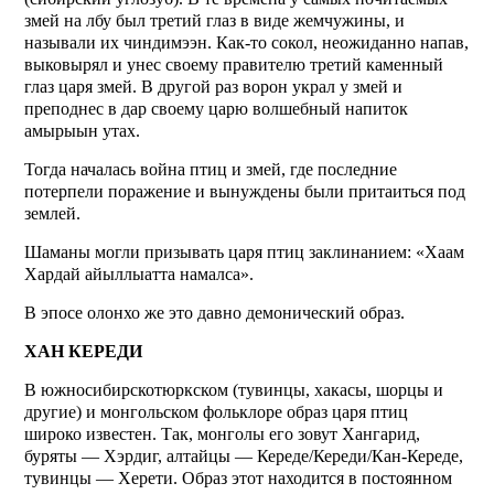
змей на лбу был третий глаз в виде жемчужины, и
называли их чиндимээн. Как-то сокол, неожиданно напав,
выковырял и унес своему правителю третий каменный
глаз царя змей. В другой раз ворон украл у змей и
преподнес в дар своему царю волшебный напиток
амырыын утах.
Тогда началась война птиц и змей, где последние
потерпели поражение и вынуждены были притаиться под
землей.
Шаманы могли призывать царя птиц заклинанием: «Хаам
Хардай айыллыатта намалса».
В эпосе олонхо же это давно демонический образ.
ХАН КЕРЕДИ
В южносибирскотюркском (тувинцы, хакасы, шорцы и
другие) и монгольском фольклоре образ царя птиц
широко известен. Так, монголы его зовут Хангарид,
буряты — Хэрдиг, алтайцы — Кереде/Кереди/Кан-Кереде,
тувинцы — Херети. Образ этот находится в постоянном