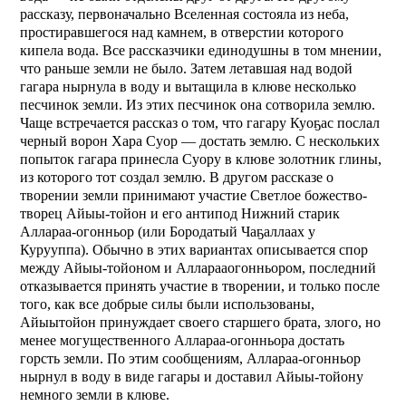
рассказу, первоначально Вселенная состояла из неба,
простиравшегося над камнем, в отверстии которого
кипела вода. Все рассказчики единодушны в том мнении,
что раньше земли не было. Затем летавшая над водой
гагара нырнула в воду и вытащила в клюве несколько
песчинок земли. Из этих песчинок она сотворила землю.
Чаще встречается рассказ о том, что гагару Куоҕас послал
черный ворон Хара Суор — достать землю. С нескольких
попыток гагара принесла Суору в клюве золотник глины,
из которого тот создал землю. В другом рассказе о
творении земли принимают участие Светлое божество-
творец Айыы-тойон и его антипод Нижний старик
Аллараа-огонньор (или Бородатый Чаҕаллаах у
Курууппа). Обычно в этих вариантах описывается спор
между Айыы-тойоном и Алларааогонньором, последний
отказывается принять участие в творении, и только после
того, как все добрые силы были использованы,
Айыытойон принуждает своего старшего брата, злого, но
менее могущественного Аллараа-огонньора достать
горсть земли. По этим сообщениям, Аллараа-огонньор
нырнул в воду в виде гагары и доставил Айыы-тойону
немного земли в клюве.