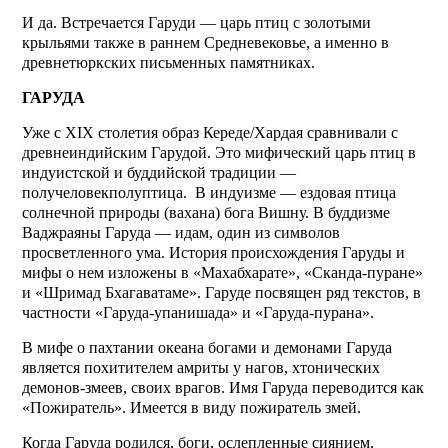
И да. Встречается Гаруди — царь птиц с золотыми
крыльями также в раннем Средневековье, а именно в
древнетюркских письменных памятниках.
ГАРУДА
Уже с XIX столетия образ Кереде/Хардая сравнивали с
древнеиндийским Гарудой. Это мифический царь птиц в
индуистской и буддийской традиции —
получеловекполуптица. В индуизме — ездовая птица
солнечной природы (вахана) бога Вишну. В буддизме
Ваджраяны Гаруда — идам, один из символов
просветленного ума. История происхождения Гаруды и
мифы о нем изложены в «Махабхарате», «Сканда-пуране»
и «Шримад Бхагаватаме». Гаруде посвящен ряд текстов, в
частности «Гаруда-упанишада» и «Гаруда-пурана».
В мифе о пахтании океана богами и демонами Гаруда
является похитителем амриты у нагов, хтонических
демонов-змеев, своих врагов. Имя Гаруда переводится как
«Пожиратель». Имеется в виду пожиратель змей.
Когда Гаруда родился, боги, ослепленные сиянием,