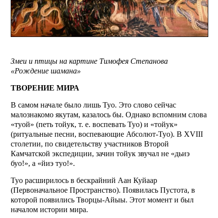
Змеи и птицы на картине Тимофея Степанова
«Рождение шамана»
ТВОРЕНИЕ МИРА
В самом начале было лишь Туо. Это слово сейчас
малознакомо якутам, казалось бы. Однако вспомним слова
«туой» (петь тойук, т. е. воспевать Туо) и «тойук»
(ритуальные песни, воспевающие Абсолют-Туо). В XVIII
столетии, по свидетельству участников Второй
Камчатской экспедиции, зачин тойук звучал не «дьиэ
буо!», а «йиэ туо!».
Туо расширилось в бескрайний Аан Куйаар
(Первоначальное Пространство). Появилась Пустота, в
которой появились Творцы-Айыы. Этот момент и был
началом истории мира.