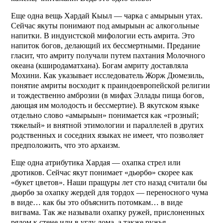
Еще одна вещь Хардай Кыыл — чарка с амырыын утах.
Сейчас якуты понимают под амырыын ас алкогольные
напитки. В индуистской мифологии есть амрита. Это
напиток богов, делающий их бессмертными. Предание
гласит, что амриту получали путем пахтания Молочного
океана (кширодаматхана). Богам амриту доставляла
Мохини. Как указывает исследователь Жорж Дюмезиль,
понятие амриты восходит к праиндоевропейской религии
и тождественно амброзии (в мифах Эллады пища богов,
дающая им молодость и бессмертие). В якутском языке
отдельно слово «амырыын» понимается как «грозный;
тяжелый» и внятной этимологии и параллелей в других
родственных и соседних языках не имеет, что позволяет
предположить, что это архаизм.
Еще одна атрибутика Хардая — охапка стрел или
дротиков. Сейчас якут понимает «дьөрбө» скорее как
«букет цветов». Наши пращуры лет сто назад считали бы
дьөрбө за охапку жердей для тордох — переносного чума
в виде… как бы это объяснить потомкам… в виде
вигвама. Так же называли охапку ружей, прислоненных
рядом к стене или в углу дома, а также ружья,