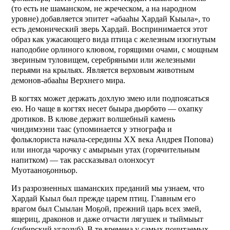
(то есть не шаманском, не жреческом, а на народном
уровне) добавляется эпитет «абааhы Хардай Кыыла», то
есть демонический зверь Хардай. Воспринимается этот
образ как ужасающего вида птица с железным изогнутым
наподобие орлиного клювом, горящими очами, с мощным
звериным туловищем, серебряными или железными
перьями на крыльях. Является верховым животным
демонов-абааhы Верхнего мира.
В когтях может держать дохлую змею или подпоясаться
ею. Но чаще в когтях несет быыра дьөрбөтө — охапку
дротиков. В клюве держит волшебный камень
чиндимээни таас (упоминается у этнографа и
фольклориста начала-середины ХХ века Андрея Попова)
или иногда чарочку с амырыын утах (горячительным
напитком) — так рассказывал олонхосут
Муотааноҕонньор.
Из разрозненных шаманских преданий мы узнаем, что
Хардай Кыыл был прежде царем птиц. Главным его
врагом был Сыылан Моҕой, прежний царь всех змей,
ящериц, драконов и даже отчасти лягушек и тыймыыт
(сибирский углозуб). В те времена у самых почитаемых