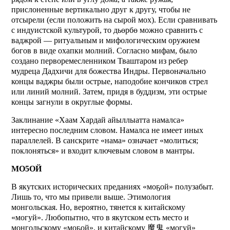
прислоненные вертикально друг к другу, чтобы не
отсырели (если положить на сырой мох). Если сравнивать
с индуистской культурой, то дьөрбө можно сравнить с
ваджрой — ритуальным и мифологическим оружием
богов в виде охапки молний. Согласно мифам, было
создано перворемесленником Тваштаром из ребер
мудреца Дадхичи для божества Индры. Первоначально
концы ваджры были острые, наподобие кончиков стрел
или линий молний. Затем, придя в буддизм, эти острые
концы загнули в округлые формы.
Заклинание «Хаам Хардай айыллыатта намалса»
интересно последним словом. Намалса не имеет иных
параллелей. В санскрите «нама» означает «молиться;
поклоняться» и входит ключевым словом в мантры.
МО5ОЙ
В якутских исторических преданиях «моҕой» полузабыт.
Лишь то, что мы привели выше. Этимология
монгольская. Но, вероятно, тянется к китайскому
«могуй». Любопытно, что в якутском есть место и
монгольскому «моҕой», и китайскому
魔鬼
«могуй»