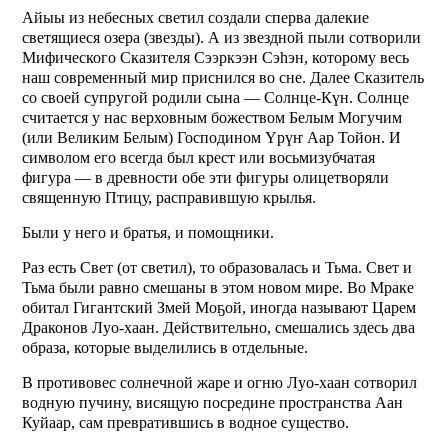
Айыы из небесных светил создали сперва далекие
светящиеся озера (звезды). А из звездной пыли сотворили
Мифического Сказителя Сээркээн Сэhэн, которому весь
наш современный мир приснился во сне. Далее Сказитель
со своей супругой родили сына — Солнце-Күн. Солнце
считается у нас верховным божеством Белым Могучим
(или Великим Белым) Господином Үрүҥ Аар Тойон. И
символом его всегда был крест или восьмизубчатая
фигура — в древности обе эти фигуры олицетворяли
священную Птицу, расправившую крылья.
Были у него и братья, и помощники.
Раз есть Свет (от светил), то образовалась и Тьма. Свет и
Тьма были равно смешаны в этом новом мире. Во Мраке
обитал Гигантский Змей Моҕой, иногда называют Царем
Драконов Луо-хаан. Действительно, смешались здесь два
образа, которые выделились в отдельные.
В противовес солнечной жаре и огню Луо-хаан сотворил
водную пучину, висящую посредине пространства Аан
Куйаар, сам превратившись в водное существо.