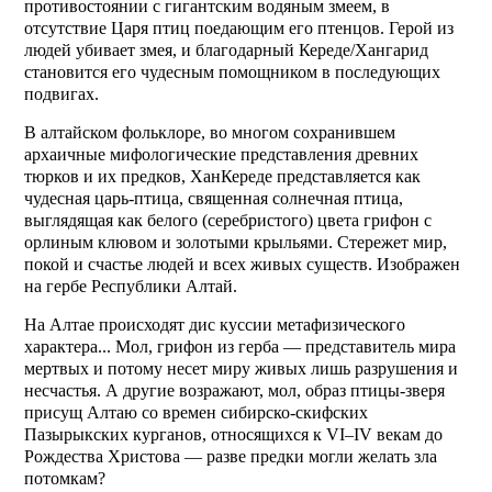
противостоянии с гигантским водяным змеем, в
отсутствие Царя птиц поедающим его птенцов. Герой из
людей убивает змея, и благодарный Кереде/Хангарид
становится его чудесным помощником в последующих
подвигах.
В алтайском фольклоре, во многом сохранившем
архаичные мифологические представления древних
тюрков и их предков, ХанКереде представляется как
чудесная царь-птица, священная солнечная птица,
выглядящая как белого (серебристого) цвета грифон с
орлиным клювом и золотыми крыльями. Стережет мир,
покой и счастье людей и всех живых существ. Изображен
на гербе Республики Алтай.
На Алтае происходят дис куссии метафизического
характера... Мол, грифон из герба — представитель мира
мертвых и потому несет миру живых лишь разрушения и
несчастья. А другие возражают, мол, образ птицы-зверя
присущ Алтаю со времен сибирско-скифских
Пазырыкских курганов, относящихся к VI–IV векам до
Рождества Христова — разве предки могли желать зла
потомкам?