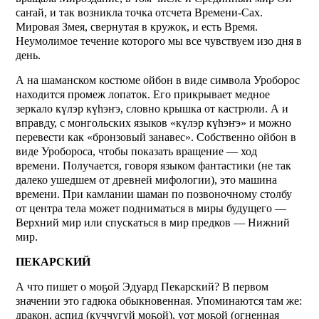
саҥай, и так возникла точка отсчета Времени-Сах.
Мировая Змея, свернутая в кружок, и есть Время.
Неумолимое течение которого мы все чувствуем изо дня в
день.
А на шаманском костюме ойбон в виде символа Уроборос
находится промеж лопаток. Его прикрывает медное
зеркало күлэр күhэҥэ, словно крышка от кастрюли. А и
вправду, с монгольских языков «күлэр күhэҥэ» и можно
перевести как «бронзовый занавес». Собственно ойбон в
виде Уробороса, чтобы показать вращение — ход
времени. Получается, говоря языком фантастики (не так
далеко ушедшем от древней мифологии), это машина
времени. При камлании шаман по позвоночному столбу
от центра тела может подниматься в миры будущего —
Верхний мир или спускаться в мир предков — Нижний
мир.
ПЕКАРСКИЙ
А что пишет о моҕой Эдуард Пекарский? В первом
значении это гадюка обыкновенная. Упоминаются там же:
дракон, аспид (куччугуй моҕой), уот моҕой (огненная