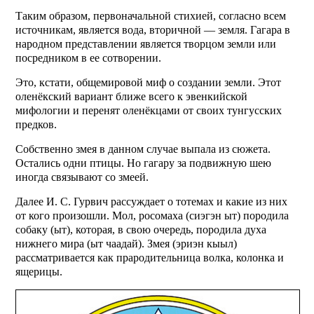
Таким образом, первоначальной стихией, согласно всем
источникам, является вода, вторичной — земля. Гагара в
народном представлении является творцом земли или
посредником в ее сотворении.
Это, кстати, общемировой миф о создании земли. Этот
оленёкский вариант ближе всего к эвенкийской
мифологии и перенят оленёкцами от своих тунгусских
предков.
Собственно змея в данном случае выпала из сюжета.
Остались одни птицы. Но гагару за подвижную шею
иногда связывают со змеей.
Далее И. С. Гурвич рассуждает о тотемах и какие из них
от кого произошли. Мол, росомаха (сиэгэн ыт) породила
собаку (ыт), которая, в свою очередь, породила духа
нижнего мира (ыт чаадай). Змея (эриэн кыыл)
рассматривается как прародительница волка, колонка и
ящерицы.