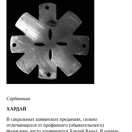
Сарбанньах
ХАРДАЙ
В сакральных шаманских преданиях, сильно
отличающихся от профанного (обывательского)
фольклора, часто упоминается Хардай Кыыл. В олонхо