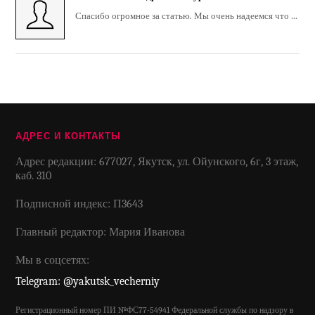
Спасибо огромное за статью. Мы очень надеемся что ...
АДРЕС И КОНТАКТЫ
Адрес редакции: 677027, Якутск, ул. Ойунского, 6г, 3 этаж,
каб. 310
Подписной индекс: П3643
Главный редактор: Мария Иванова
Мы в соцсетях:
Telegram: @yakutsk_vecherniy
Регистрационный номер ПИ №ФС77-54941 Федеральной службы по надзору в