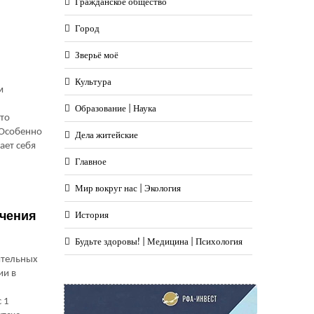
Гражданское общество
Город
Зверьё моё
Культура
м
Образование | Наука
что
 Особенно
Дела житейские
ает себя
Главное
Мир вокруг нас | Экология
ичения
История
Будьте здоровы! | Медицина | Психология
ительных
ии в
5
 1