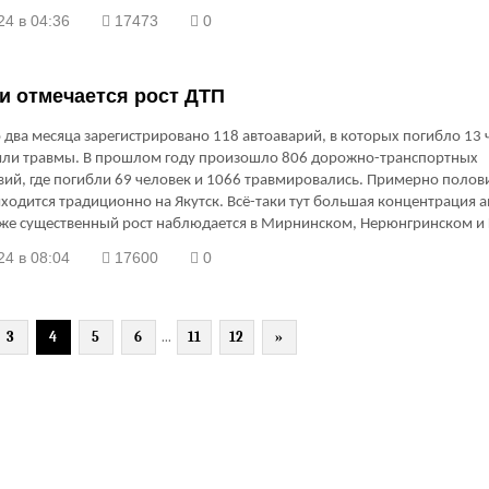
24 в 04:36
17473
0
и отмечается рост ДТП
о два месяца зарегистрировано 118 автоаварий, в которых погибло 13 
или травмы. В прошлом году произошло 806 дорожно-транспортных
ий, где погибли 69 человек и 1066 травмировались. Примерно полов
ходится традиционно на Якутск. Всё-таки тут большая концентрация а
кже существенный рост наблюдается в Мирнинском, Нерюнгринском и
ласти бьют тревогу. Как снизить количество аварий? Как повлиять на
24 в 08:04
17600
0
ость водителей и пешеходов? Эти и другие вопросы обсудили на пресс
ии представители Минтранса, ГИБДД и мэрии.
3
4
5
6
...
11
12
»