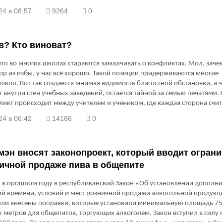
24 в 08:57
9264
0
в? Кто виноват?
 что во многих школах стараются замалчивать о конфликтах. Мол, заче
ор из избы, у нас всё хорошо. Такой позиции придерживаются многие
школ. Вот так создаётся мнимая видимость благостной обстановки, а 
 внутри стен учебных заведений, остаётся тайной за семью печатями.
ликт происходит между учителем и учеником, где каждая сторона счит
помочь разрешить этот конфликт некому.
24 в 06:42
14186
0
мэн вносят законопроект, который вводит огран
ичной продаже пива в общепите
 в прошлом году в республиканский Закон «Об установлении дополн
й времени, условий и мест розничной продажи алкогольной продукц
ыли внесены поправки, которые установили минимальную площадь 7
 метров для общепитов, торгующих алкоголем. Закон вступил в силу с