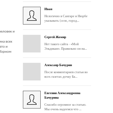
Иван
Нелогично в Сангаре и Нюрбе
указывать (село, город...
человек и
Сергей Жомир
ина всех
Нет такого сайта - «Мой
вто и
Эльдикан». Правильно он на...
 Горном
-
Алексанр Бачурин
После комментариев статьи во
всех газетах дочку Ба...
Евгения Александровна
Бачурина
Спасибо огромное за статью.
Мы очень надеемся что ...