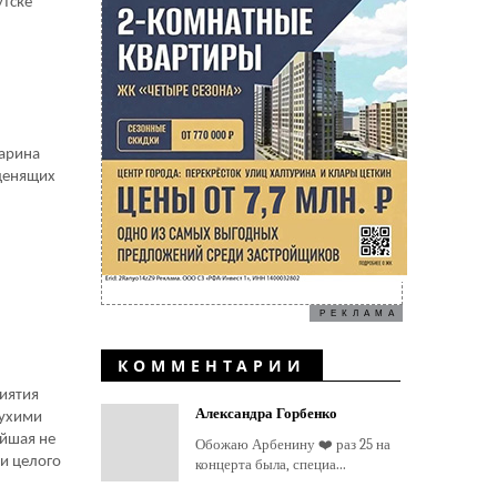
утске
или
гарина
 ценящих
РЕКЛАМА
КОММЕНТАРИИ
риятия
Александра Горбенко
сухими
ейшая не
Обожаю Арбенину ❤️ раз 25 на
ни целого
концерта была, специа...