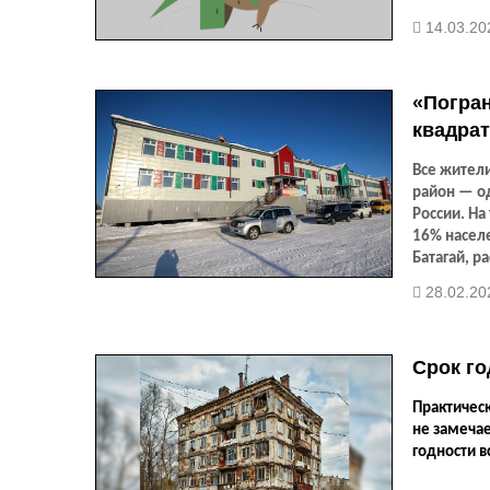
14.03.20
«Погран
квадрат
Все жители
район — о
России. На
16% населе
Батагай, р
28.02.20
Срок го
Практическ
не замечае
годности в