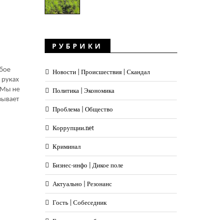
РУБРИКИ
юбое
Новости | Происшествия | Скандал
 руках
 Мы не
Политика | Экономика
зывает
Проблема | Общество
Коррупции.net
Криминал
Бизнес-инфо | Дикое поле
Актуально | Резонанс
Гость | Собеседник