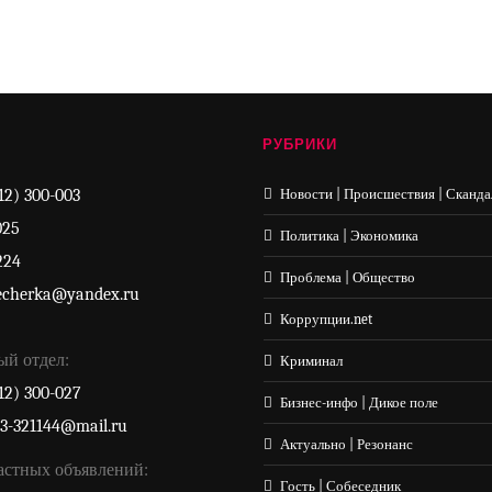
РУБРИКИ
12) 300-003
Новости | Происшествия | Сканда
025
Политика | Экономика
224
Проблема | Общество
echerka@yandex.ru
Коррупции.net
ый отдел:
Криминал
12) 300-027
Бизнес-инфо | Дикое поле
33-321144@mail.ru
Актуально | Резонанс
астных объявлений:
Гость | Собеседник