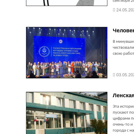
сентября 2
должны бы
24.05.20
поинтересо
Человек
В минувший
чествовали
свою рабо
03.05.20
Ленская
Эта истори
пускают по
цифрами п
очень-то и
города с н