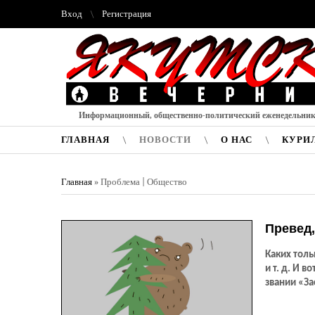
Вход
Регистрация
Информационный, общественно-политический еженедельни
ГЛАВНАЯ
НОВОСТИ
О НАС
КУРИ
Главная
»
Проблема | Общество
Превед,
Каких толь
и т. д. И 
звании «За