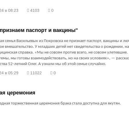
24 в 08:23
4103
0
признаем паспорт и вакцины"
я семья Васильевых из Покровска не признает паспорт, вакцины и л
е вмешательство. У младших детей нет свидетельства о рождении, на
ицинская справка. «Мы не совсем против всего, не совсем улетевшие.
темы, мы готовы взаимодействовать, но на своих условиях», — расска
ства 52-летний Олег. А узнали мы об этой семье случайно.
24 в 05:29
11022
0
ая церемония
здная торжественная церемония брака стала доступна для якутян.