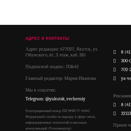
АДРЕС И КОНТАКТЫ
Адрес редакции: 677027, Якутск, ул.
8 (41
Ойунского, 6г, 3 этаж, каб. 310
300-
Подписной индекс: П3643
702-
Главный редактор: Мария Иванова
ya-v
Мы в соцсетях:
Рекламн
Telegram: @yakutsk_vecherniy
8 (41
Регистрационный номер ПИ №ФС77-54941
3211
Федеральной службы по надзору в сфере связи,
информационных технологий и массовых
Прием ч
коммуникаций (Роскомнадзор)