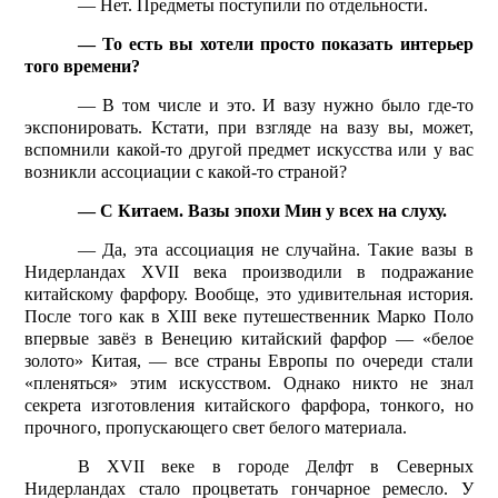
— Нет. Предметы поступили по отдельности.
— То есть вы хотели просто показать интерьер
того времени?
— В том числе и это. И вазу нужно было где-то
экс­понировать. Кстати, при взгляде на вазу вы, может,
вспомнили какой-то другой предмет искусства или у вас
возникли ассоциации с какой-то страной?
— С Китаем. Вазы эпохи Мин у всех на слуху.
— Да, эта ассоциация не случайна. Такие вазы в
Нидерландах
XVII
века производили в подражание
китайскому фарфору. Вообще, это удивительная история.
После того как в
XIII
веке путешественник Марко Поло
впервые завёз в Венецию китайский фарфор — «белое
золото» Китая, — все страны Европы по очереди стали
«пленяться» этим искусством. Однако никто не знал
секрета изготовления китайского фарфора, тонкого, но
проч­ного, пропускающего свет белого материала.
В
XVII
веке в городе Делфт­ в Северных
Нидерландах стало процветать гончарное ремесло. У