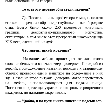
была основана наша галерея.
— То есть это первые обитатели галереи?
— Да. После кончины профессора семья, исполняя
его волю, передала собрание республике — малой родине
отца. Всего было около 250 предметов живописи,
графики, декоративно-прикладного искусства,
скульптуры, в том числе этот прекрасный шкаф-креденца
XIX
века, сделанный из дуба.
— Что значит шкаф-креденца?
— Название мебели происходит от латинского
слова
credenza
, что означает «вера, доверие». По одной из
версий, происхождение названия восходит к старинному
обычаю проверки еды и напитков на содержание в них
яда. Название этого ритуала «доверия» могло перенестись
на мебель, использовавшуюся для подачи пищи.
Постепенно креденца утратил свою роль сервирочного
шкафчика, но название закрепилось.
—
Удобно, и по пути никто ничего не подсып­лет.