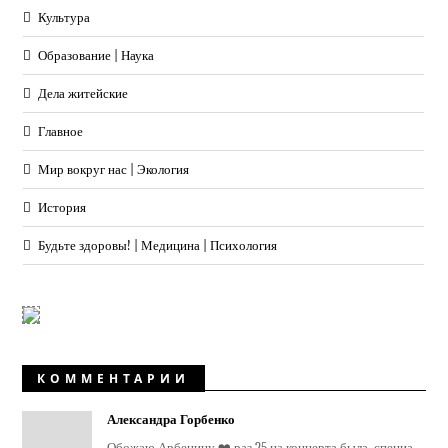
Культура
Образование | Наука
Дела житейские
Главное
Мир вокруг нас | Экология
История
Будьте здоровы! | Медицина | Психология
КОММЕНТАРИИ
Александра Горбенко
Обожаю Арбенину ❤️ раз 25 на концерта была, специа...