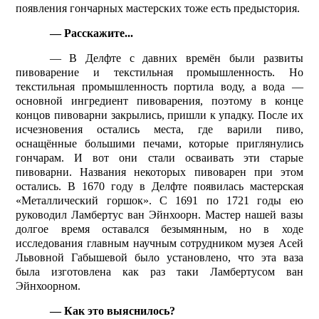
появления гончарных мастерских тоже есть предыс­тория.
— Расскажите...
— В Делфте с давних времён были развиты
пивоварение и текстильная промышленность. Но
текстильная промышленность портила воду, а вода —
основной ингредиент пивоварения, поэтому в конце
концов пивоварни закрылись, пришли к упадку. После их
исчезновения остались места, где варили пиво,
оснащённые большими печами, которые приглянулись
гончарам. И вот они стали осваивать эти старые
пивоварни. Названия некоторых пивоварен при этом
остались. В 1670 году в Делфте появилась мастерская
«Металлический горшок». С 1691 по 1721 годы ею
руководил Ламбертус ван Эйнхоорн. Мастер нашей вазы
долгое время оставался безымянным, но в ходе
исследования главным научным сотрудником музея Асей
Львовной Габышевой было установлено, что эта ваза
была изготовлена как раз таки Ламбертусом ван
Эйнхоорном.
— Как это выяснилось?