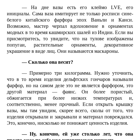
— На дне вазы есть его клеймо
LVE
, его
инициалы. Сама ваза имитирует не только росписи сине-
белого китайского фарфора эпох Ваньли и Канси.
Возможно, мастер черпал вдохновение в орнаментах
модных в то время кашмирских шалей из Индии. Если вы
присмотритесь, то увидите, что на тулове изображены
попугаи, растительные орнаменты, декоративное
украшение в виде лиц. Они называются маскароны.
— Сколько она весит?
— Примерно три кило­грамма. Нужно уточнить,
что в то время изделия дельфтских гончаров называли
фарфор, но на самом деле это не является фарфором, это
другой материал — фаянс. Он более пористый,
обжигается при более низких температурах и,
соответственно, менее прочный. Если открыть крышку
вазы, мы там увидим, скорее всего, сколы от того, что
изделия открывали и закрывали и материал повреждался.
Это, конечно, нисколько не понижает ценность изделия.
— Ну, конечно, ей уже столько лет, что она