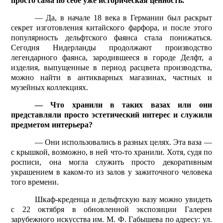
просто сама по себе уже историческая ценность.
— Да, в начале 18 века в Германии был раскрыт
секрет изготовления китайского фарфора, и после этого
популярность дельфт­ского фаянса стала понижаться.
Сегодня Нидерланды продолжают производство
легендарного фаянса, зародившееся в городе Делфт, а
изделия, выпущенные в период расцвета производства,
можно найти в антикварных магазинах, частных и
музейных коллекциях.
— Что хранили в таких вазах или они
представляли просто эстетический интерес и служили
предметом интерьера?
— Они использовались в разных целях. Эта ваза —
с крышкой, возможно, в ней что-то хранили. Хотя, судя по
росписи, она могла служить просто декоративным
украшением в каком-то из залов у зажиточного человека
того времени.
Шкаф-креденца и дельфт­скую вазу можно увидеть
с 22 октября в обновленной экспозиции Галереи
зарубежного искусства им. М. Ф. Габышева по адресу: ул.