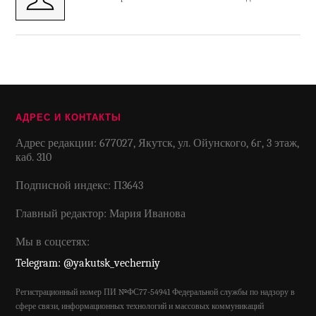
АДРЕС И КОНТАКТЫ
Адрес редакции: 677027, Якутск, ул. Ойунского, 6г, 3 этаж,
каб. 310
Подписной индекс: П3643
Главный редактор: Мария Иванова
Мы в соцсетях:
Telegram: @yakutsk_vecherniy
Регистрационный номер ПИ №ФС77-54941 Федеральной службы по надзору в
сфере связи, информационных технологий и массовых коммуникаций