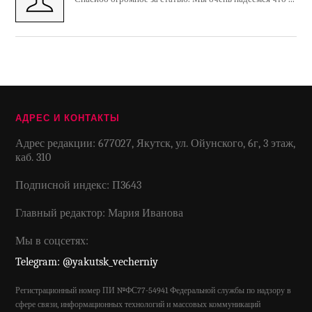
АДРЕС И КОНТАКТЫ
Адрес редакции: 677027, Якутск, ул. Ойунского, 6г, 3 этаж,
каб. 310
Подписной индекс: П3643
Главный редактор: Мария Иванова
Мы в соцсетях:
Telegram: @yakutsk_vecherniy
Регистрационный номер ПИ №ФС77-54941 Федеральной службы по надзору в
сфере связи, информационных технологий и массовых коммуникаций