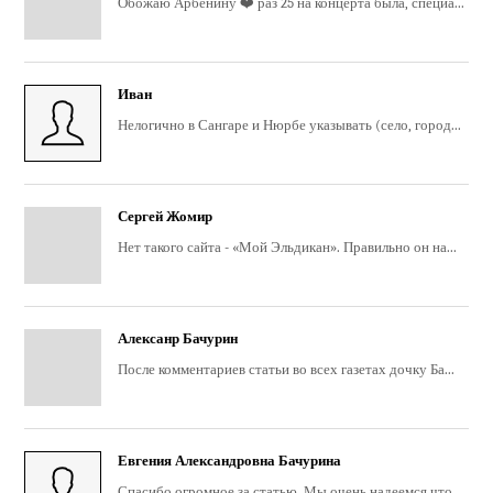
Обожаю Арбенину ❤️ раз 25 на концерта была, специа...
Иван
Нелогично в Сангаре и Нюрбе указывать (село, город...
Сергей Жомир
Нет такого сайта - «Мой Эльдикан». Правильно он на...
Алексанр Бачурин
После комментариев статьи во всех газетах дочку Ба...
Евгения Александровна Бачурина
Спасибо огромное за статью. Мы очень надеемся что ...