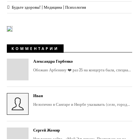
Будьте здоровы! | Медицина | Психология
КОММЕНТАРИИ
Александра Горбенко
Обожаю Арбенину ❤️ раз 25 на концерта была, специа...
Иван
Нелогично в Сангаре и Нюрбе указывать (село, город...
Сергей Жомир
Нет такого сайта - «Мой Эльдикан». Правильно он на...