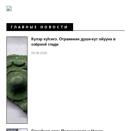
ГЛАВНЫЕ НОВОСТИ
Күлэр күhэҥэ. Отражение души-кут ойууна в
озёрной глади
09.08.2026