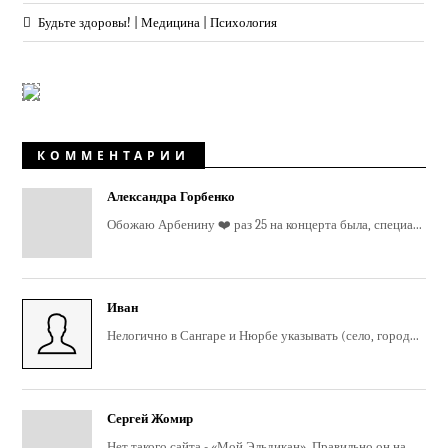
Будьте здоровы! | Медицина | Психология
КОММЕНТАРИИ
Александра Горбенко
Обожаю Арбенину ❤️ раз 25 на концерта была, специа...
Иван
Нелогично в Сангаре и Нюрбе указывать (село, город...
Сергей Жомир
Нет такого сайта - «Мой Эльдикан». Правильно он на...