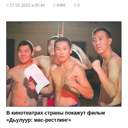
27.05.2022 в 03:44
4386
0
В кинотеатрах страны покажут фильм
«Дьулу­ур: мас-рестлинг»