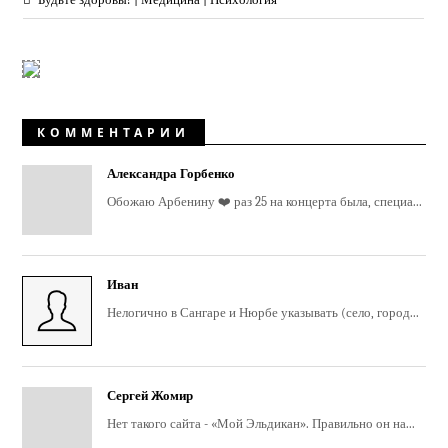
КОММЕНТАРИИ
Александра Горбенко
Обожаю Арбенину ❤️ раз 25 на концерта была, специа...
Иван
Нелогично в Сангаре и Нюрбе указывать (село, город...
Сергей Жомир
Нет такого сайта - «Мой Эльдикан». Правильно он на...