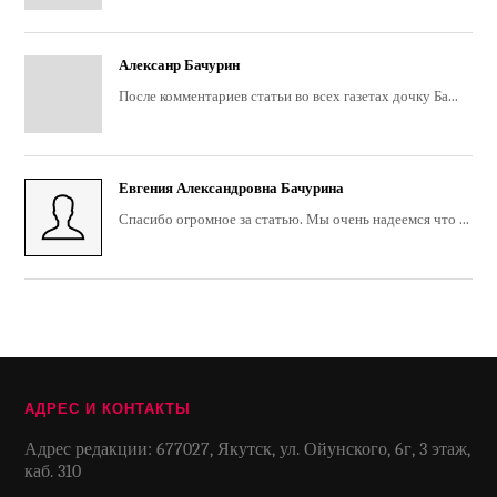
Алексанр Бачурин
После комментариев статьи во всех газетах дочку Ба...
Евгения Александровна Бачурина
Спасибо огромное за статью. Мы очень надеемся что ...
АДРЕС И КОНТАКТЫ
Адрес редакции: 677027, Якутск, ул. Ойунского, 6г, 3 этаж,
каб. 310