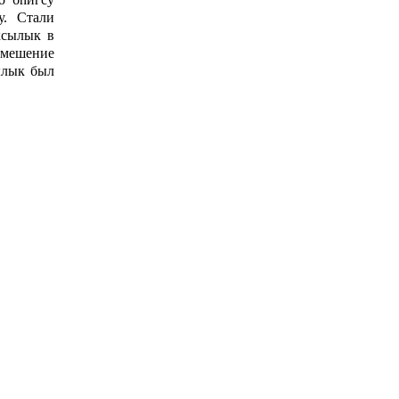
у. Стали
хсылык в
смешение
ылык был