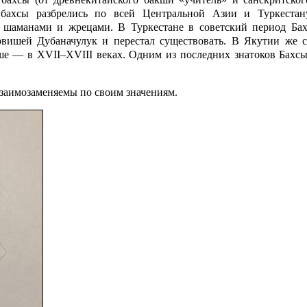
а бахсы разбрелись по всей Центральной Азии и Туркестан
), шаманами и жрецами. В Туркестане в советский период Ба
ервишей Дубаначулук и перестал существовать. В Якутии же 
ьше — в
XVII
–
XVIII
веках. Одним из последних знатоков Бахс
взаимозаменяемы по своим значениям.