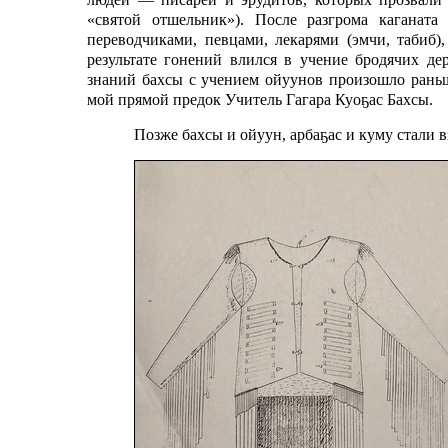
«святой отшельник»). После разгрома каганат
переводчиками, певцами, лекарями (эмчи, табиб
результате гонений влился в учение бродячих д
знаний бахсы с учением ойуунов произошло ран
мой прямой предок Учитель Гагара Куоҕас Бахсы.
Позже бахсы и ойуун, арбаҕас и куму стали 