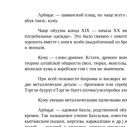
Арбаҕас — шаманский плащ, но чаще всего 
ө
h
үк таҥас, куму.
Чаще ойууны конца
XIX
— начала ХХ вв.
погребальные одежды». Это было связано с некот
хоронить вместе с ним в холбо (выдобленный из бр
и звонцов.
Куму — слово древнее. Кстати, древнее зна
теорию алтайской общности (мол, тюрки, монголы
японское кума и корейское гом с тем же значением.
При всей похожести бахромы и висящих жгу
две металлические детали — бронзовое или серебр
Тэргэн бүүрүгэ/Тэргэн бүөтэ (почки/узел/пробка зл
Куму увешан металлическими шумелками вес
Арбаҕас — одеяния бахсы, родственной ойу
времен. Так называемое учение Бахсылык, известн
кыпчакским (казахи, киргизы, каракалпаки и др.) 
людей — писарей и эрудитов, которых прозвали 