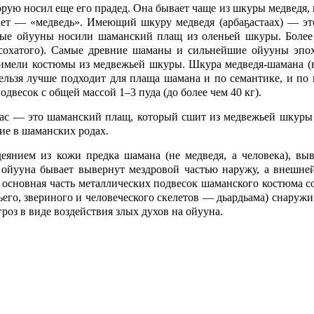
торую носил еще его прадед. Она бывает чаще из шкуры медведя,
вает — «медведь». Имеющий шкуру медведя (арбаҕастаах) — эт
ные ойууны носили шаманский плащ из оленьей шкуры. Более
 сохатого). Самые древние шаманы и сильнейшие ойууны эпох
) имели костюмы из медвежьей шкуры. Шкура медведя-шамана (
ельзя лучше подходит для плаща шамана и по семантике, и по 
двесок с общей массой 1–3 пуда (до более чем 40 кг).
ҕас — это шаманский плащ, который сшит из медвежьей шкуры 
ние в шаманских родах.
еянием из кожи предка шамана (не медведя, а человека), вы
 ойууна бывает вывернут мездровой частью наружу, а внешней
 основная часть металлических подвесок шаманского костюма с
его, звериного и человеческого скелетов — дьардьама) снаруж
роз в виде воздействия злых духов на ойууна.