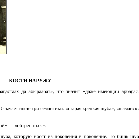
КОСТИ НАРУЖУ
баҕастаах да абыраабат», что значит «даже имеющий арбаҕас
? Означает ныне три семантики: «старая крепкая шуба», «шаманс
ай» — «обтрепаться».
 шуба, которую носят из поколения в поколение. То бишь шуб