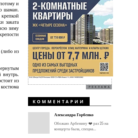
 потому и
о шаман.
 крепкой
и заката
всю зиму
крепости
(либо из
вернутым
 внутрь.
остоит из
и костюма
РЕКЛАМА
КОММЕНТАРИИ
Александра Горбенко
Обожаю Арбенину ❤️ раз 25 на
концерта была, специа...