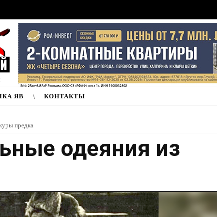
к
ЛКА ЯВ
КОНТАКТЫ
шкуры предка
льные одеяния из