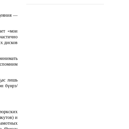
деяния —
ает «мои
частично
их дисков
принимать
вспомним
ҕас лишь
н бүөрэ/
тюркских
кутов) и
грамотных
о б
h
игсу