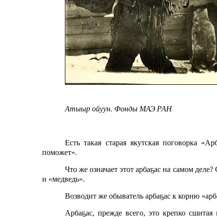
Атыыр ойуун. Фонды МАЭ РАН
Есть такая старая якутская поговорка «Ар
поможет».
Что же означает этот арбаҕас на самом деле
и «медведь».
Возводит же обыватель арбаҕас к корню «арб
Арбаҕас, прежде всего, это крепко сшитая