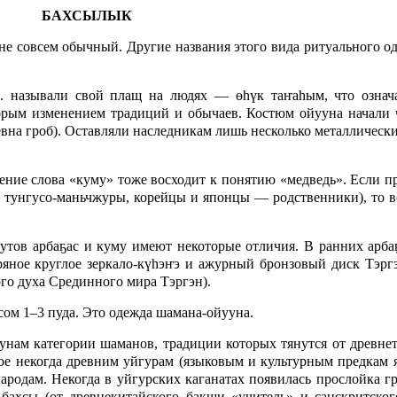
БАХСЫЛЫК
не совсем обычный. Другие названия этого вида ритуального о
 называли свой плащ на людях — ө
h
үк таҥа
h
ым, что означ
орым изменением традиций и обы­чаев. Костюм ойууна начали 
евна гроб). Оставляли наследникам лишь несколько металлическ
чение слова «куму» тоже восходит к понятию «медведь». Если 
, тунгусо-маньч­журы, корейцы и японцы — родственники), то 
тов арбаҕас и куму имеют некоторые отличия. В ранних арба
яное круглое зеркало-кү
h
эҥэ и ажурный бронзовый диск Тэргэ
ого духа Срединного мира Тэргэн).
ом 1–3 пуда. Это одежда шамана-ойууна.
унам категории шаманов, традиции которых тянутся от древне
ое некогда древним уйгурам (языковым и культурным предкам я
народам. Некогда в уйгурских каганатах появилась прослойка 
бахсы (от древнекитайского бакши «учитель» и санскритског