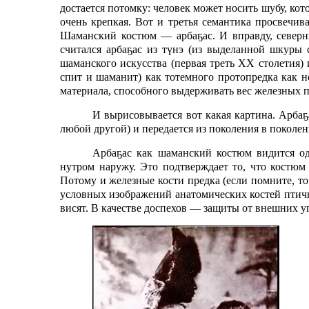
достается потомку: человек может носить шубу, ко
очень крепкая. Вот и третья семантика просвечи
Шаманский костюм — арбаҕас. И вправду, север
считался арбаҕас из түнэ (из выделанной шкуры
шаманского искусства (первая треть ХХ столетия
спит и шаманит) как тотемного протопредка как н
материала, способного выдерживать вес железных по
И вырисовывается вот какая картина. Арба
любой другой) и передается из поколения в поколе
Арбаҕас как шаманский костюм видится од
нутром наружу. Это подтверждает то, что костюм
Потому и железные кости предка (если помните, то
условных изображений анатомических костей птичь
висят. В качестве доспехов — защиты от внешних уг