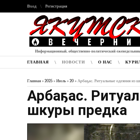
Вход
Регистрация
Информационный, общественно-политический еженедельни
ГЛАВНАЯ
НОВОСТИ
О НАС
КУРИ
Главная
»
2025
»
Июль
»
20
» Арбаҕас. Ритуальные одеяния из 
Арбаҕас. Ритуа
шкуры предка