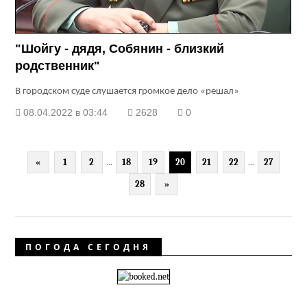
"Шойгу - дядя, Собянин - близкий
родственник"
В городском суде слушается громкое дело «решал»
08.04.2022 в 03:44
2628
0
«
1
2
...
18
19
20
21
22
...
27
28
»
ПОГОДА СЕГОДНЯ