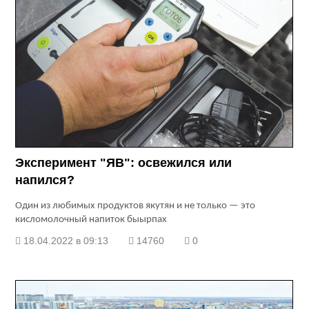
Эксперимент "ЯВ": освежился или
напился?
Один из любимых продуктов якутян и не только — это
кисломолочный напиток быырпах
18.04.2022 в 09:13
14760
0