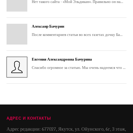
Нет такого сайта - «Мой Эльдикан». Правильно он на...
Алексанр Бачурин
После комментариев статьи во всех газетах дочку Ба...
Евгения Александровна Бачурина
Спасибо огромное за статью. Мы очень надеемся что ...
АДРЕС И КОНТАКТЫ
Адрес редакции: 677027, Якутск, ул. Ойунского, 6г, 3 этаж,