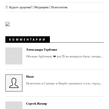
Будьте здоровы! | Медицина | Психология
КОММЕНТАРИИ
Александра Горбенко
Обожаю Арбенину ❤️ раз 25 на концерта была, специа...
Иван
Нелогично в Сангаре и Нюрбе указывать (село, город...
Сергей Жомир