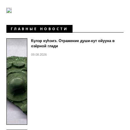
ГЛАВНЫЕ НОВОСТИ
Күлэр күhэҥэ. Отражение души-кут ойууна в
озёрной глади
09.08.2026