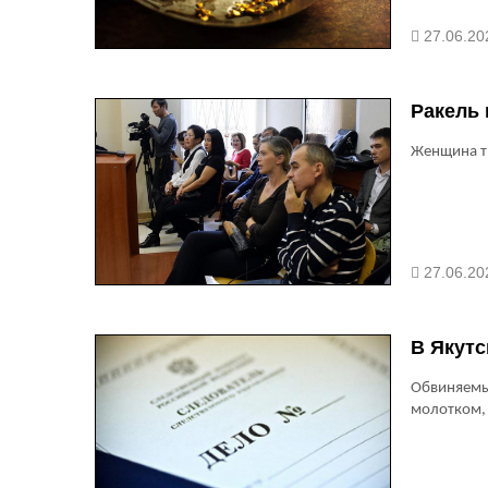
27.06.20
Ракель 
Женщина т
27.06.202
В Якутс
Обвиняемый
молотком,