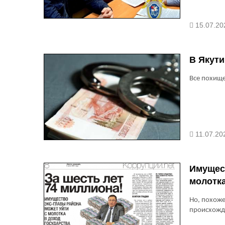
15.07.20
В Якути
Все похищ
11.07.202
Имущест
молотк
Но, похоже
происхожд