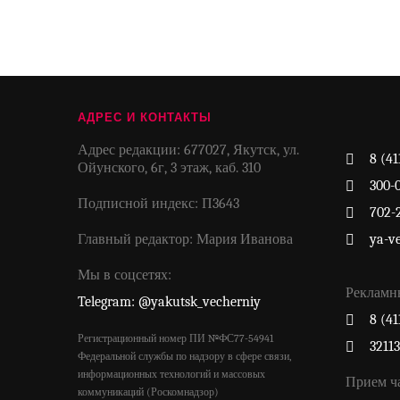
АДРЕС И КОНТАКТЫ
Адрес редакции: 677027, Якутск, ул.
8 (41
Ойунского, 6г, 3 этаж, каб. 310
300-
Подписной индекс: П3643
702-
Главный редактор: Мария Иванова
ya-v
Мы в соцсетях:
Рекламн
Telegram: @yakutsk_vecherniy
8 (41
Регистрационный номер ПИ №ФС77-54941
3211
Федеральной службы по надзору в сфере связи,
информационных технологий и массовых
Прием ч
коммуникаций (Роскомнадзор)