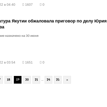
22 в 04:40
1607
0
атура Якутии обжаловала приговор по делу Юрия
ва
ие назначено на 30 июня
22 в 03:54
1651
0
7
18
19
20
21
...
24
25
»