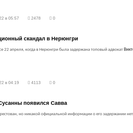
22 в 05:57
2478
0
ционный скандал в Нерюнгри
се 22 апреля, когда в Нерюнгри была задержана топовый адвокат
Викт
22 в 04:19
4113
0
 Сусанны появился Савва
рестован, но никакой официальной информации о его задержании нет