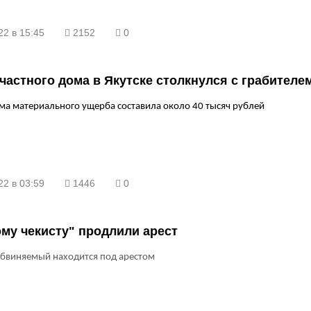
22 в 15:45
2152
0
частного дома в Якутске столкнулся с грабителе
а материального ущерба составила около 40 тысяч рублей
22 в 03:59
1446
0
му чекисту" продлили арест
обвиняемый находится под арестом