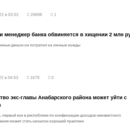
22 в 03:52
20698
1
и менеджер банка обвиняется в хищении 2 млн р
енные деньги он потратил на личные нужды
2 в 04:53
1679
0
во экс-главы Анабарского района может уйти с
а
, первый иск в республике по конфискации доходов неизвестного
ения может стать началом хорошей практики