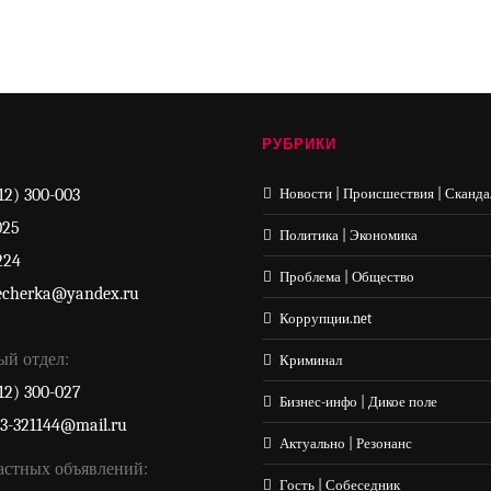
РУБРИКИ
12) 300-003
Новости | Происшествия | Сканда
025
Политика | Экономика
224
Проблема | Общество
echerka@yandex.ru
Коррупции.net
ый отдел:
Криминал
12) 300-027
Бизнес-инфо | Дикое поле
33-321144@mail.ru
Актуально | Резонанс
астных объявлений:
Гость | Собеседник