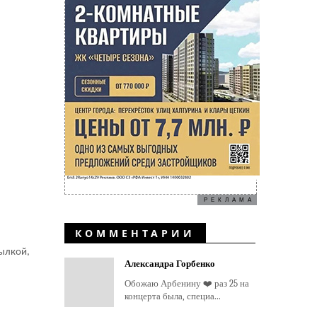
РЕКЛАМА
КОММЕНТАРИИ
тылкой,
Александра Горбенко
Обожаю Арбенину ❤️ раз 25 на
концерта была, специа...