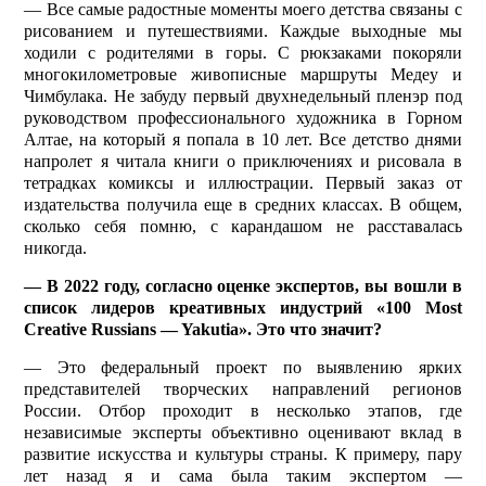
— Все самые радостные моменты моего детства связаны с
рисованием и путешествиями. Каждые выходные мы
ходили с родителями в горы. С рюкзаками покоряли
многокилометровые живописные маршруты Медеу и
Чимбулака. Не забуду первый двухнедельный пленэр под
руководством профессионального художника в Горном
Алтае, на который я попала в 10 лет. Все детство днями
напролет я читала книги о приключениях и рисовала в
тетрадках комиксы и иллюстрации. Первый заказ от
издательства получила еще в средних классах. В общем,
сколько себя помню, с карандашом не расставалась
никогда.
— В 2022 году, согласно оценке экспертов, вы вошли в
список лидеров креативных индустрий «100 Most
Creative Russians — Yakutia». Это что значит?
— Это федеральный проект по выявлению ярких
представителей творческих направлений регионов
России. Отбор проходит в несколько этапов, где
независимые эксперты объективно оценивают вклад в
развитие искусства и культуры страны. К примеру, пару
лет назад я и сама была таким экспертом —