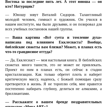
Востока за последние пять лет. А этот юноша — он
кто? Натурщик?
— Юношу зовут Виталий Сидоров. Талантливый
молодой человек, гимнаст и художник. Он учился в
нашем институте, мы были друзьями, и он позировал для
всех учебных постановок нашей группы.
— Ваша картина «Всё суета и томление духа»
написана под влиянием Екклесиаста? Вообще,
библейские сюжеты вам близки? Может, в планах есть
что-то грандиозное оттуда?
— Да, Екклесиаст — моя настольная книга. В библейских
сюжетах много таинств, это не может не привлекать.
Проект по ним в планах есть, он сейчас в стадии
кристаллизации. Как только обретет плоть и наберет
критическую массу, надеюсь, с Божьей помощью сразу
претворится в жизнь. Я не тороплю себя, мне нравится
постепенно набирать глубину, делиться не алмазами, а
бриллиантами.
— Расскажите о вашем бренде поздравительных
открыток «Мира АРТ»?