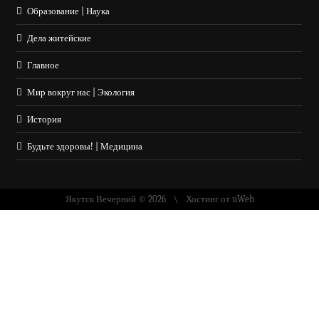
Образование | Наука
Дела житейские
Главное
Мир вокруг нас | Экология
История
Будьте здоровы! | Медицина
Якутск Вечерний © 2026
Хостинг от
uWeb