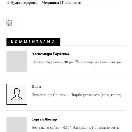
Будьте здоровы! | Медицина | Психология
КОММЕНТАРИИ
Александра Горбенко
Обожаю Арбенину ❤️ раз 25 на концерта была, специа...
Иван
Нелогично в Сангаре и Нюрбе указывать (село, город...
Сергей Жомир
Нет такого сайта - «Мой Эльдикан». Правильно он на...