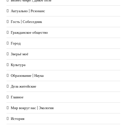
Бизнес-инфо | Дикое поле
Актуально | Резонанс
Гость | Собеседник
Гражданское общество
Город
Зверьё моё
Культура
Образование | Наука
Дела житейские
Главное
Мир вокруг нас | Экология
История