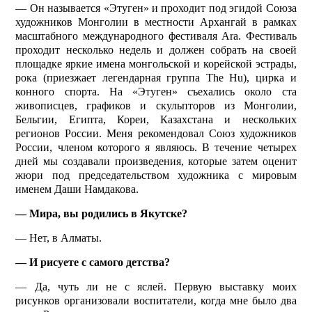
— Он называется «Этуген» и проходит под эгидой Союза
художников Монголии в местности Архангай в рамках
масштабного международного фестиваля Ara. Фестиваль
проходит несколько недель и должен собрать на своей
площадке яркие имена монгольской и корейской эстрады,
рока (приезжает легендарная группа The Hu), цирка и
конного спорта. На «Этуген» съехались около ста
живописцев, графиков и скульпторов из Монголии,
Бельгии, Египта, Кореи, Казахстана и нескольких
регионов России. Меня рекомендовал Союз художников
России, членом которого я являюсь. В течение четырех
дней мы создавали произведения, которые затем оценит
жюри под председательством художника с мировым
именем Даши Намдакова.
— Мира, вы родились в Якутске?
— Нет, в Алматы.
— И рисуете с самого детства?
— Да, чуть ли не с яслей. Первую выставку моих
рисунков организовали воспитатели, когда мне было два