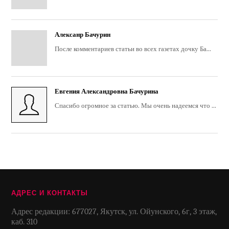
Алексанр Бачурин
После комментариев статьи во всех газетах дочку Ба...
Евгения Александровна Бачурина
Спасибо огромное за статью. Мы очень надеемся что ...
АДРЕС И КОНТАКТЫ
Адрес редакции: 677027, Якутск, ул. Ойунского, 6г, 3 этаж,
каб. 310