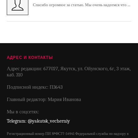
Спасибо огромное за статью. Мы очень надеемся что ...
АДРЕС И КОНТАКТЫ
Адрес редакции: 677027, Якутск, ул. Ойунского, 6г, 3 этаж,
каб. 310
Подписной индекс: П3643
Главный редактор: Мария Иванова
Мы в соцсетях:
Telegram: @yakutsk_vecherniy
Регистрационный номер ПИ №ФС77-54941 Федеральной службы по надзору в