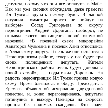
депутата, потому что они все останутся в Майе.
Как мы уже сегодня обсуждали, даже грамоты
Ил Тумэна вручать некому будет. В данной
ситуации томмотцы просто не пойдут на
выборы». Сосед Григорьева по округу
нерюнгринец Андрей Дорогань, наоборот, не
скрывал своего восхищения новой окружной
нарезкой. «В прежней схеме микрорайон
Авиаторов Чульмана и поселок Хани относились
к Алданскому округу. Теперь же они остаются в
Нерюнгринском районе, теперь у нас будет три
своих полноценных депутата. Жители
Нерюнгринского района очень будут довольны
новой схемой», — подытожил Дорогань. На
радость нерюнгринцам Ил Тумэн принял новую
схему. Время близилось к обеду. Председатель
Еремеев объявил об исчерпании двухдневной
повестки, и, живо переговариваясь, депутаты
потянулись к выходу. Пленарка на скорость
прошла без видимых скандалов. Кто знает,