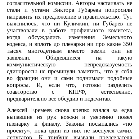
согласительной комиссии. Авторы настаивать не
стали и устами Виктора Губарева попросили
направить их предложение в правительство. Тут
выяснилось, что ни Куличкин, ни Губарев не
участвовали в работе профильного комитета,
когда обсуждались изменения Земельного
кодекса, и вплоть до пленарки ни про какие 350
тысяч многодетным вместо земли они не
заявляли. Обидевшиеся на такую
коммунистическую непредсказуемость
единороссы не преминули заметить, что у себя
во фракции они и сами поднимали подобные
вопросы. И, если что, готовы разделить
соавторство с КПРФ, естественно,
предварительно все обсудив и подсчитав.
Алексей Еремеев снова крепко взялся за едва
выпавшие из рук вожжи и уверенно повел
пленарку к финалу. Законы посыпались «по
проекту», пока один из них не коснулся самих
депутатов. К трибуне вызвали председателя