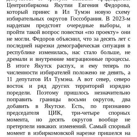
Центризбиркома Якутии Евгения Федорова,
который принес в Ил Тумэн новую схему
избирательных округов Госсобрания. В 2023-м
нардепам предстоят очередные выборы, и
пройти такой вопрос повестки «по проекту» они
не могли. Федоров объяснил, что за десять лет с
последней нарезки демографическая ситуация в
республике изменилась, нас стало больше, не
дремали и внутренние миграционные процессы.
В итоге Якутск распух, и ему теперь по
численности избирателей положено не девять, а
11 депутатов Ил Тумэна. А вот север, северо
восток и ряд других территорий изрядно
поредели. Поэтому пришлось незначительно
поправить границы восьми округов, два
добавить в Якутске. Есть, по признанию
председателя ЦИК, три-четыре спорных
момента, но десять округов вообще не
претерпели никаких изменений. Самый спорный
момент в избиркомовской нарезке пришелся на