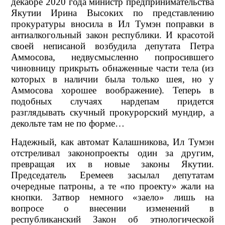
декабре 2020 года министр предпринимательства
Якутии Ирина Высоких по представлению
прокуратуры вносила в Ил Тумэн поправки в
антиалкогольный закон республики. И красотой
своей неписаной возбудила депутата Петра
Аммосова, недвусмысленно попросившего
чиновницу прикрыть обнаженные части тела (из
которых в наличии была только шея, но у
Аммосова хорошее воображение). Теперь в
подобных случаях нардепам придется
разглядывать скучный прокурорский мундир, а
декольте там не по форме…
Надежный, как автомат Калашникова, Ил Тумэн
отстреливал законопроекты один за другим,
превращая их в новые законы Якутии.
Председатель Еремеев засылал депутатам
очередные патроны, а те «по проекту» жали на
кнопки. Затвор немного «заело» лишь на
вопросе о внесении изменений в
республиканский Закон об этнологической