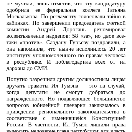
не мучили, лишь отметив, что эту кандидатуру
одобрила ее федеральная коллега Татьяна
Москалькова. По регламенту голосовали тайно в
кабинках. По завершении председатель счетной
комиссии Андрей Дорогань резюмировал
волеизъявление нардепов: 58 «за», но двое все-
таки «против». Сардану Гурьеву поздравили, а
она напомнила, что нынче исполнилось 20 лет
институту уполномоченного по правам человека
в республике. И поблагодарила всех от ил
дархана до СМИ.
Попутно разрешили другим должностным лицам
вручать грамоты Ил Тумэна — это на случай,
когда депутаты не смогут добраться до
награжденного. Но подавляющее большинство
вопросов юбилейной пленарки заключалось в
приведении регионального законодательства в
соответствие с изменившейся Конституцией
России. В частности, Ил Тумэн лишили права
выносить недоверие главе республики: вся власть