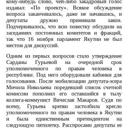
кому-нибудь слово, чей-либо закадровый голос
издавал: «По проекту». Всякое обсуждение
вопроса заканчивалось, даже не начавшись, и
депутаты дружно принимали закон.
Подчеркивалось, что всю повестку обсудили на
заседаниях постоянных комитетов и фракций,
так что 16 ноября парламент Якутии не был
местом для дискуссий.
Одним из первых вопросов стало утверждение
Сарданы Гурьевой на очередной срок
уполномоченного по правам человека в
республике. Под него оборудовали кабинки для
голосования. После мобилизации депутата-эсера
Мичила Николаева поредевший список счетной
комиссии пополнил его оставшийся в тылу
коллега-коммунист Вячеслав Макаров. Судя по
всему, Гурьева крепко застолбила кресло
уполномоченного по правам человека в Якутии
и была единственным претендентом на
следующую пятилетку. Расспросами депутаты ее