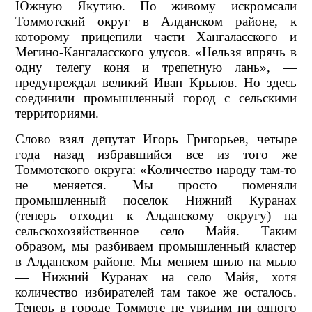
Южную Якутию. По живому искромсали
Томмотский округ в Алданском районе, к
которому прицепили части Хангаласского и
Мегино-Кангаласского улусов. «Нельзя впрячь в
одну телегу коня и трепетную лань», —
предупреждал великий Иван Крылов. Но здесь
соединили промышленный город с сельскими
территориями.
Слово взял депутат Игорь Григорьев, четыре
года назад избравшийся все из того же
Томмотского округа: «Количество народу там-то
не меняется. Мы просто поменяли
промышленный поселок Нижний Куранах
(теперь отходит к Алданскому округу) на
сельскохозяйственное село Майя. Таким
образом, мы разбиваем промышленный кластер
в Алданском районе. Мы меняем шило на мыло
— Нижний Куранах на село Майя, хотя
количество избирателей там такое же осталось.
Теперь в городе Томмоте не увидим ни одного