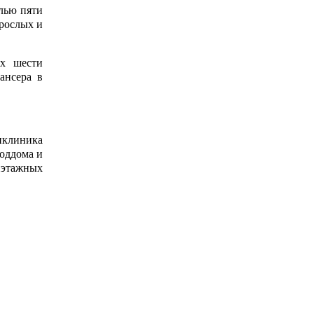
лью пяти
зрослых и
ых шести
ансера в
клиника
роддома и
иэтажных