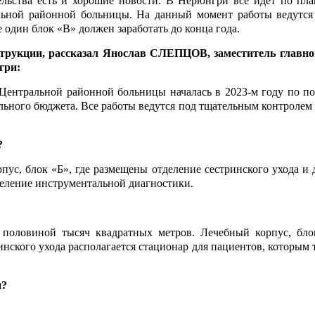
ельства есть и хорошие новости. В Нерюнгри все идет по план
льной районной больницы. На данный момент работы ведутся
 один блок «В» должен заработать до конца года.
трукции, рассказал Янослав СЛЕПЦОВ, заместитель главно
гри:
Центральной районной больницы началась в 2023-м году по п
льного бюджета. Все работы ведутся под тщательным контролем
?
пус, блок «Б», где размещены отделение сестринского ухода и
деление инструментальной диагностики.
половиной тысяч квадратных метров. Лечебный корпус, бло
инского ухода располагается стационар для пациентов, которым 
и?