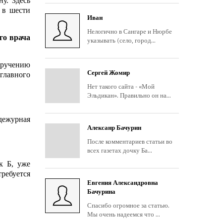
у. Здесь
 в шести
Иван
Нелогично в Сангаре и Нюрбе
го врача
указывать (село, город...
оручению
Сергей Жомир
 главного
Нет такого сайта - «Мой
Эльдикан». Правильно он на...
 дежурная
Алексанр Бачурин
После комментариев статьи во
всех газетах дочку Ба...
к Б, уже
требуется
Евгения Александровна
Бачурина
Спасибо огромное за статью.
Мы очень надеемся что ...