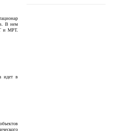
тационар
в. В нем
Т и МРТ.
а идет в
объектов
ического