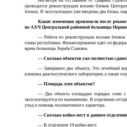
Несмотря на отставание от графика строит
проводится реконструкция восьми блоков Центра
блоках. В эксплуатацию уже введены два блока, еще
Какие изменения произошли после реконс
по АХЧ Центральной районной больницы Нерюн
— Работа по реконструкции восьми блоков 
главы республики. Финансирование идет из федера
врача больницы Зораба Саакяна.
— Сколько объектов уже полностью сдано
— Завершено два объекта. Это лечебный кор
клиника диагностического лаборатория, а также от
— Площадь этих объектов?
— Два объекта площадью порядка семи с 
эксплуатируется по назначению. В отделении сестр
уход и помощь паллиативного характера.
— Сколько койко-мест в данном отделени
— В отделении 19 койко-мест.