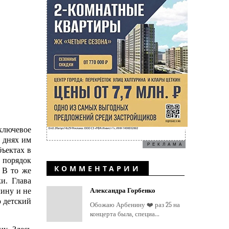
ключевое
 днях им
РЕКЛАМА
бъектах в
 порядок
КОММЕНТАРИИ
 В то же
и. Глава
ину и не
Александра Горбенко
ю детский
Обожаю Арбенину ❤️ раз 25 на
концерта была, специа...