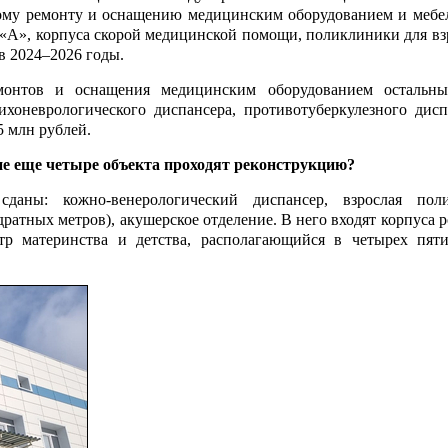
ому ремонту и оснащению медицинским оборудованием и мебе
а «А», корпуса скорой медицинской помощи, поликлиники для в
в 2024–2026 годы.
емонтов и оснащения медицинским оборудованием остальн
хоневрологического диспансера, противотуберкулезного дисп
 млн руб­лей.
кие еще четыре объекта проходят реконструкцию?
ы: кожно-венерологический диспансер, взрослая поли
дратных метров), акушерское отделение. В него входят корпуса 
тр материнства и детства, располагающийся в четырех пят