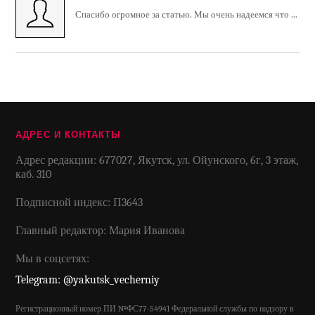
Спасибо огромное за статью. Мы очень надеемся что ...
АДРЕС И КОНТАКТЫ
Адрес редакции: 677027, Якутск, ул. Ойунского, 6г, 3 этаж,
каб. 310
Подписной индекс: П3643
Главный редактор: Мария Иванова
Мы в соцсетях:
Telegram: @yakutsk_vecherniy
Регистрационный номер ПИ №ФС77-54941 Федеральной службы по надзору в