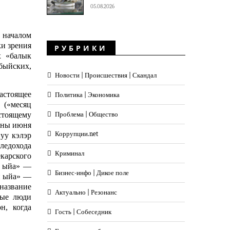
05.08.2026
 началом
ки зрения
РУБРИКИ
х «балык
быйских,
Новости | Происшествия | Скандал
астоящее
Политика | Экономика
 («месяц
стоящему
Проблема | Общество
дины июня
Коррупции.net
уу кэлэр
 ледохода
Криминал
карского
х ыйа» —
Бизнес-инфо | Дикое поле
й ыйа» —
 название
Актуально | Резонанс
ные люди
н, когда
Гость | Собеседник