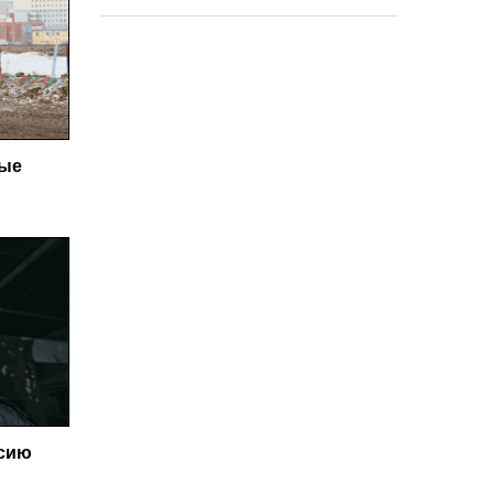
ные
ссию