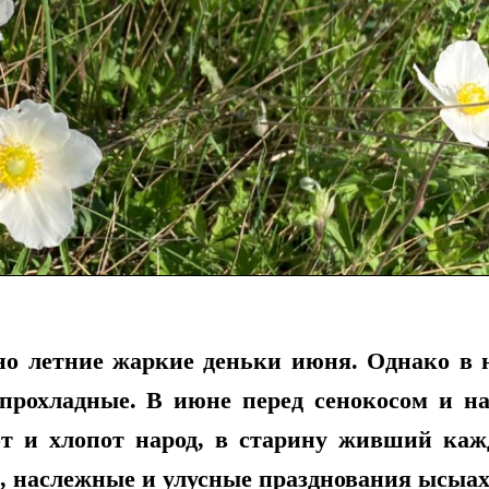
но летние жаркие деньки июня. Однако в 
прохладные. В июне перед сенокосом и н
от и хлопот народ, в старину живший ка
е, наслежные и улусные празднования ысыах