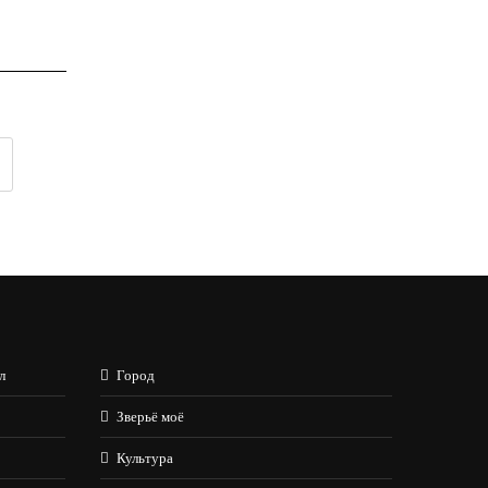
л
Город
Зверьё моё
Культура