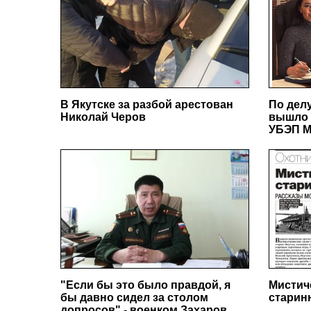
В Якутске за разбой арестован
По дел
Николай Черов
вышло 
УБЭП М
"Если бы это было правдой, я
Мистич
бы давно сидел за столом
старин
допросов" - военком Захаров