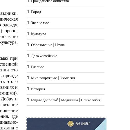
Гражданское общество
Город
аздники.
ническая
Зверьё моё
 одежду,
(чороон,
Культура
нные, но
ультура,
Образование | Наука
Дела житейские
сыах при
ественной
Главное
ении это
ь прежде
Мир вокруг нас | Экология
ть этого
язаниях и
История
имними),
 Добру и
Будьте здоровы! | Медицина | Психология
очитание
тношение
ния, где
циально-
вязана с