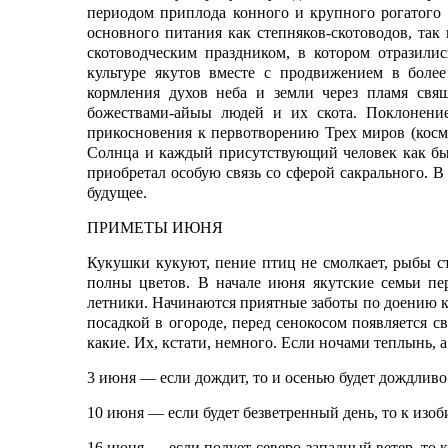
периодом приплода конного и крупного рогатого 
основного питания как степняков-скотоводов, та
скотоводческим праздником, в котором отразили
культуре якутов вместе с продвижением в боле
кормления духов неба и земли через пламя свя
божествами-айыы людей и их скота. Поклонени
прикосновения к первотворению Трех миров (косм
Солнца и каждый присутствующий человек как бы 
приобретал особую связь со сферой сакрального. 
будущее.
ПРИМЕТЫ ИЮНЯ
Кукушки кукуют, пение птиц не смолкает, рыбы ст
полны цветов. В начале июня якутские семьи пер
летники. Начинаются приятные заботы по доению к
посадкой в огороде, перед сенокосом появляется с
какие. Их, кстати, немного. Если ночами теплынь, а
3 июня — если дождит, то и осенью будет дождливо
10 июня — если будет безветренный день, то к изоб
16 июня — если подует северо-западный ветер, то к