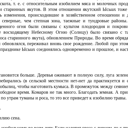
скота, т. е. с относительным изобилием мяса и молочных про
к и старинных якутов. В этом отношении якутский Ысыах тоже 
сь изменения, происходившие в хозяйственном отношении и 
е северные, чем степная зона, таежные и тундровые районы
щенного огня были связаны с культом плодородия и покрови
е восходящему Небесному Огню (Солнцу) было связано с т
оса старинного якута), обновлением Природы. Во время обряда
обновлялся, переживал вновь свое рождение. Любой при этом
В празднике Ысыах соединялись одновременно и прошлое, и нас
ановится больше. Деревья оживают в полную силу, луга зелене
ебирались (в сельской местности нет-нет да практикуется и с
обылиц, чтобы наготовить кумыса. В промежуток между сеянием
вободное время. Комаров не так много. Благодать земная. А пр
 по утрам туманы и роса, то это все приведет к изобилию травы.
.
илию сена.
 изобильному во всем лету. Если налетит гроза с ливнем, то к т