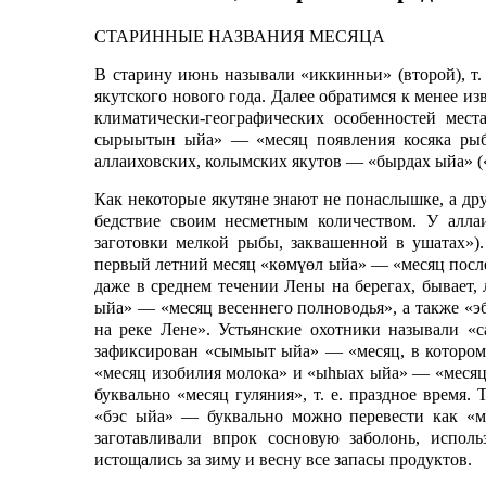
СТАРИННЫЕ НАЗВАНИЯ МЕСЯЦА
В старину июнь называли «иккинньи» (второй), т.
якутского нового года. Далее обратимся к менее и
климатически-географических особенностей мест
сырыытын ыйа» — «месяц появления косяка рыб 
аллаиховских, колымских якутов — «бырдах ыйа» (
Как некоторые якутяне знают не понаслышке, а др
бедствие своим несметным количеством. У алла
заготовки мелкой рыбы, заквашенной в ушатах»)
первый летний месяц «көмүөл ыйа» — «месяц послед
даже в среднем течении Лены на берегах, бывает,
ыйа» — «месяц весеннего полноводья», а также «эб
на реке Лене». Устьянские охотники называли «с
зафиксирован «сымыыт ыйа» — «месяц, в котором
«месяц изобилия молока» и «ыһыах ыйа» — «месяц
буквально «месяц гуляния», т. е. праздное время.
«бэс ыйа» — буквально можно перевести как «м
заготавливали впрок сосновую заболонь, испол
истощались за зиму и весну все запасы продуктов.