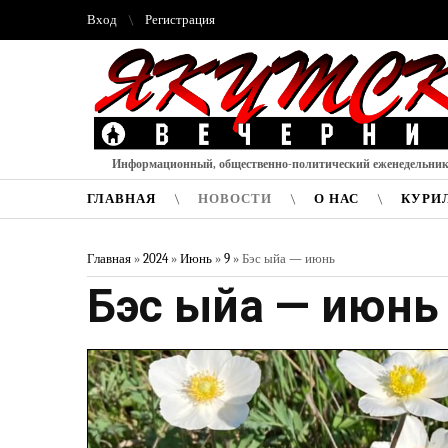
Вход
Регистрация
Информационный, общественно-политический еженедельни
ГЛАВНАЯ
НОВОСТИ
О НАС
КУРИ
Главная
»
2024
»
Июнь
»
9
» Бэс ыйа — июнь
Бэс ыйа — июнь