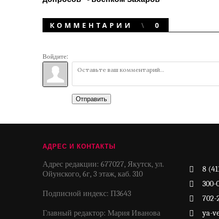
КОММЕНТАРИИ
0
Войдите:
Отправить
АДРЕС И КОНТАКТЫ
Адрес редакции: 677027, Якутск, ул.
8 (41
Ойунского, 6г, 3 этаж, каб. 310
300-
Подписной индекс: П3643
702-
Главный редактор: Мария Иванова
ya-v