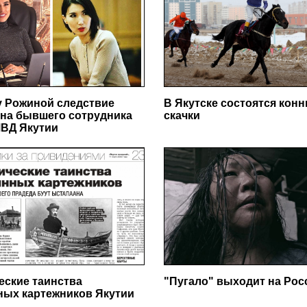
у Рожиной следствие
В Якутске состоятся кон
на бывшего сотрудника
скачки
ВД Якутии
еские таинства
"Пугало" выходит на Ро
ных картежников Якутии