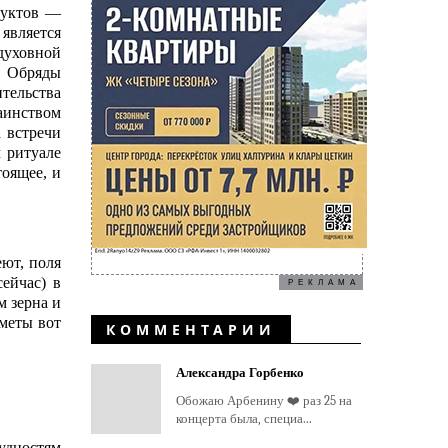
дуктов —
является
духовной
. Обряды
тельства
аинством
 встречи
 ритуале
тоящее, и
ют, поля
ейчас) в
РЕКЛАМА
 зерна и
иметы вот
КОММЕНТАРИИ
Александра Горбенко
Обожаю Арбенину ❤️ раз 25 на
концерта была, специа...
рудностям