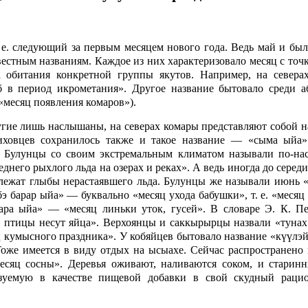
 е. следующий за первым месяцем нового года. Ведь май и был
звестным названиям. Каждое из них характеризовало месяц с точ
а обитания конкретной группы якутов. Например, на севера
в период икрометания». Другое название бытовало среди а
«месяц появления комаров»).
угие лишь наслышаны, на северах комары представляют собой н
иховцев сохранилось также и такое название — «сыма ыйа»
. Булунцы со своим экстремальным климатом называли по-на
него рыхлого льда на озерах и реках». А ведь иногда до сере
 лежат глыбы нерастаявшего льда. Булунцы же называли июнь «
э барар ыйа» — буквально «месяц ухода бабушки», т. е. «месяц
ара ыйа» — «месяц линьки уток, гусей». В словаре Э. К. Пе
 птицы несут яйца». Верхоянцы и саккырырцы назвали «туна
 кумысного праздника». У кобяйцев бытовало название «күүлэ
 Тоже имеется в виду отдых на ысыахе. Сейчас распространено
есяц сосны». Деревья оживают, наливаются соком, и старин
ьзуемую в качестве пищевой добавки в свой скудный рацио