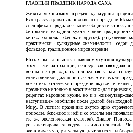
ГЛАВНЫЙ ПРАЗДНИК НАРОДА САХА
Живым механизмом передачи культурной традиции
Если рассматривать национальный праздник Ысыах,
специфика народа: осознание общности этноса, п
бытовании народной кухни в виде традиционных
кытах, кытыйа, чабычах и другое), ритуальный 
практически «культурные окаменелости» седой др
фольклор, традиционное мировоззрение.
Ысыах был и остается символом якутской культу
этом — живая традиция, не прерывавшаяся даже и в
войны не проводили), пришедшая к нам из глу
единственный доживший до нас этнический праз
всего как этнический праздник якутов, в наши д
праздника не только в экзотических (для приезжих
рецептах народной кухни, но и в жизнеутверждаю
наступившем изобилии после долгой безысходной
Миру. В летнем празднике якутов ярко отражаютс
природы, бережное к ней и ее отдельным проявле
(та же экологическая культура). Диалог Природа
регламентировался кодекс взаимоотношений. Че
экономическую, ритуальную деятельность и биори