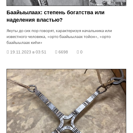
Баайыылаах: степень богатства или
наделения властью?
Якуты до сих пор говорят, характеризуя начальника или
известного человека, «орто баайыылаах тойон», «орто
баайыылаах киhи»
19.11.2023 в 03:51
6698
0