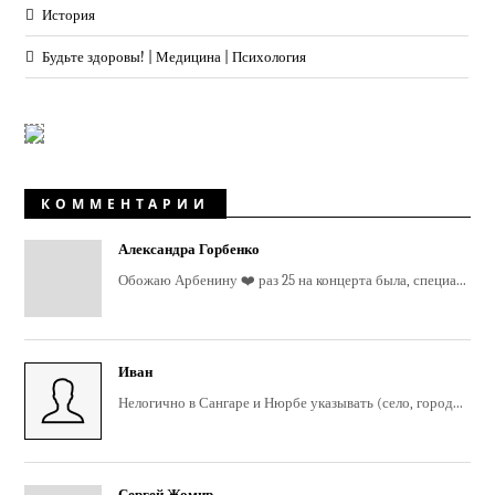
История
Будьте здоровы! | Медицина | Психология
КОММЕНТАРИИ
Александра Горбенко
Обожаю Арбенину ❤️ раз 25 на концерта была, специа...
Иван
Нелогично в Сангаре и Нюрбе указывать (село, город...
Сергей Жомир