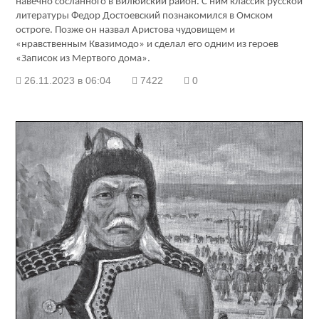
навечно сосланного в Вилюйский район. С ним классик русской
литературы Федор Достоевский познакомился в Омском
остроге. Позже он назвал Аристова чудовищем и
«нравственным Квазимодо» и сделал его одним из героев
«Записок из Мертвого дома».
26.11.2023 в 06:04
7422
0