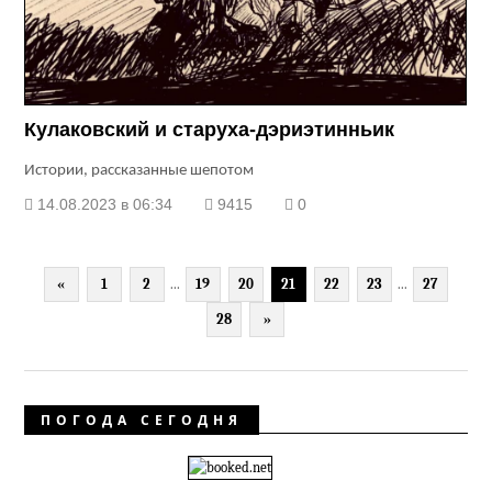
Кулаковский и старуха-дэриэтинньик
Истории, рассказанные шепотом
14.08.2023 в 06:34
9415
0
«
1
2
...
19
20
21
22
23
...
27
28
»
ПОГОДА СЕГОДНЯ