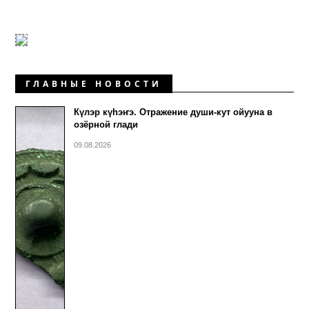
ГЛАВНЫЕ НОВОСТИ
Күлэр күhэҥэ. Отражение души-кут ойууна в
озёрной глади
09.08.2026