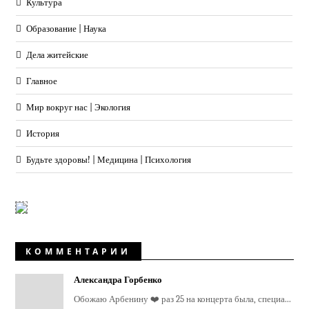
Культура
Образование | Наука
Дела житейские
Главное
Мир вокруг нас | Экология
История
Будьте здоровы! | Медицина | Психология
КОММЕНТАРИИ
Александра Горбенко
Обожаю Арбенину ❤️ раз 25 на концерта была, специа...