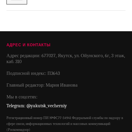
АДРЕС И КОНТАКТЫ
Адрес редакции: 677027, Якутск, ул. Ойунского, 6г, 3 этаж,
каб. 310
Подписной индекс: П3643
Главный редактор: Мария Иванова
Мы в соцсетях:
Telegram: @yakutsk_vecherniy
Регистрационный номер ПИ №ФС77-54941 Федеральной службы по надзору в
сфере связи, информационных технологий и массовых коммуникаций
(Роскомнадзор)